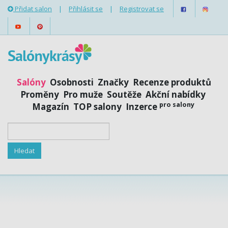
Přidat salon
|
Přihlásit se
|
Registrovat se
Salóny
Osobnosti
Značky
Recenze produktů
Proměny
Pro muže
Soutěže
Akční nabídky
pro salony
Magazín
TOP salony
Inzerce