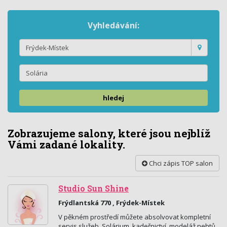
Vyhledávání:
hledej
Zobrazujeme salony, které jsou nejblíž
Vámi zadané lokality.
Chci zápis TOP salon
Studio Sun Shine
Frýdlantská 770 , Frýdek-Místek
V pěkném prostředí můžete absolvovat kompletní
servis služeb. Solárium, kadeřnictví, modeláž nehtů,