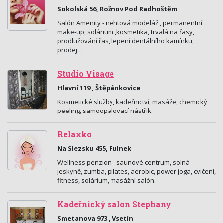
Sokolská 56, Rožnov Pod Radhoštěm
Salón Amenity - nehtová modeláž , permanentní
make-up, solárium ,kosmetika, trvalá na řasy,
prodlužování řas, lepení dentálního kamínku,
prodej…
Studio Visage
Hlavní 119 , Štěpánkovice
Kosmetické služby, kadeřnictví, masáže, chemický
peeling, samoopalovací nástřik.
Relaxko
Na Slezsku 455, Fulnek
Wellness penzion - saunové centrum, solná
jeskyně, zumba, pilates, aerobic, power joga, cvičení,
fitness, solárium, masážní salón.
Kadeřnický salon Stephany
Smetanova 973 , Vsetín