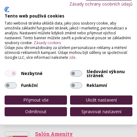
Zásady ochrany osobních údajů
Tento web používá cookies
JM studio
Tato webová stránka ukládá data, jako jsou soubory cookie, aby
Masarykovo náměstí 93 , Karviná
umožnila základní fungování stránek, jakož i marketing, personalizaci a
analýzu. Nastavení můžete kdykoli změnit nebo přijmout výchozí
Kosmetické opalování v samoopalovací automatické
nastavení. Tento banner můžete zavřít a pokračovat pouze se základními
kabině. Zdravá forma opalování s péčí o pokožku.
soubory cookie.
Zásady cookies
Údaje jsou shromažďovány za účelem personalizace reklamy a měření
účinnosti reklamních kampaní. Údaje mohou být sdíleny se společností
Studio Pohoda
Google LLC, více informací naleznete
zde
.
Prostřední Bečva 402 , Prostřední Bečva
Relaxační centrum nabízí kadeřnické a holičské
Sledování výkonu
Nezbytné
stránek
služby. Nabízíme také kosmetické služby - líčení,
manikúra, pedikúra, masáže, solárium, drogerii,…
Funkční
Reklamní
Studio Andrea
Přijmout vše
Uložit nastavení
Lesní 581 , Třinec
Odmítnout
Spravovat nastavení
Kosmetické, relaxační a regenerační studio
zajišťující celkovou péči o tělo, pleť a nehty.
Salón Amenity