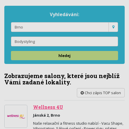
Vyhledávání:
hledej
Zobrazujeme salony, které jsou nejblíž
Vámi zadané lokality.
Chci zápis TOP salon
Wellness 4U
Jánská 2, Brno
Naše relaxační a fitness studio nabízí - Vacu Shape,
Vibrostation. Sálové cvičení - Power jógu, pilates,