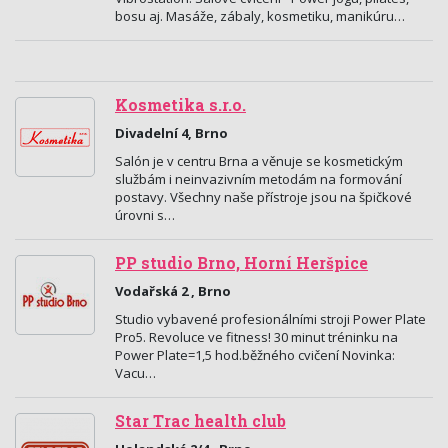
bosu aj. Masáže, zábaly, kosmetiku, manikúru…
Kosmetika s.r.o.
Divadelní 4, Brno
Salón je v centru Brna a věnuje se kosmetickým
službám i neinvazivním metodám na formování
postavy. Všechny naše přístroje jsou na špičkové
úrovni s…
PP studio Brno, Horní Heršpice
Vodařská 2 , Brno
Studio vybavené profesionálními stroji Power Plate
Pro5. Revoluce ve fitness! 30 minut tréninku na
Power Plate=1,5 hod.běžného cvičení Novinka:
Vacu…
Star Trac health club