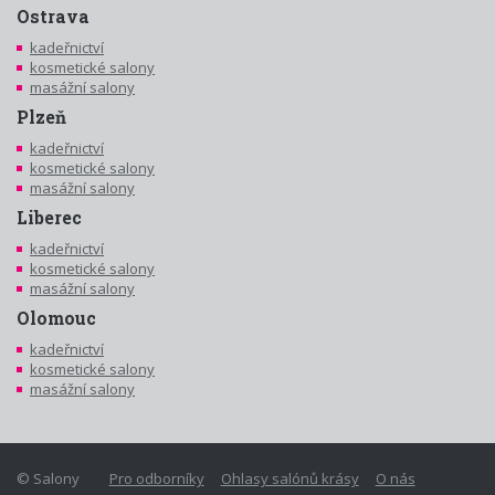
Ostrava
kadeřnictví
kosmetické salony
masážní salony
Plzeň
kadeřnictví
kosmetické salony
masážní salony
Liberec
kadeřnictví
kosmetické salony
masážní salony
Olomouc
kadeřnictví
kosmetické salony
masážní salony
© Salony
Pro odborníky
Ohlasy salónů krásy
O nás