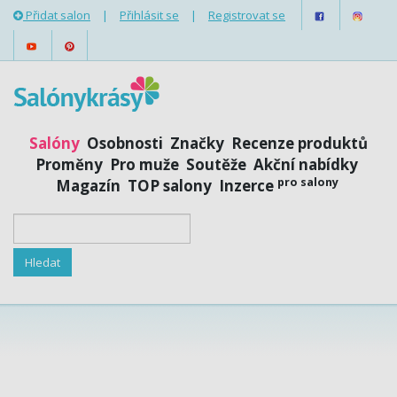
Přidat salon
|
Přihlásit se
|
Registrovat se
Salóny
Osobnosti
Značky
Recenze produktů
Proměny
Pro muže
Soutěže
Akční nabídky
pro salony
Magazín
TOP salony
Inzerce