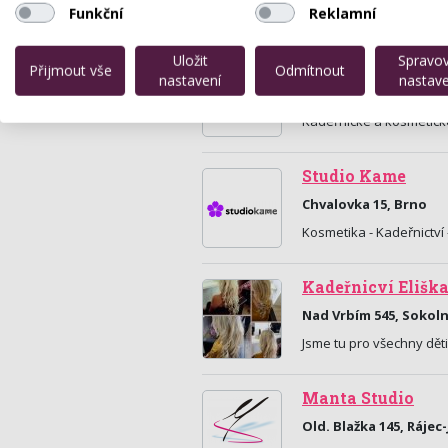
Funkční
Reklamní
Uložit
Spravo
Studio DIVA
Přijmout vše
Odmítnout
nastavení
nastave
Palackého Třída 124, 
Kadeřnické a kosmetické
Studio Kame
Chvalovka 15, Brno
Kosmetika - Kadeřnictví
Kadeřnicví Elišk
Nad Vrbím 545, Sokoln
Jsme tu pro všechny děti
Manta Studio
Old. Blažka 145, Rájec