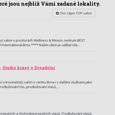
ré jsou nejblíž Vámi zadané lokality.
Chci zápis TOP salon
ký salon v prostorách Wellness & Fitness centrum BEST
International Brno **** Našim cílem je udělat vše…
- Studio krásy v Divadelní
í a Kosmetický salón v centru Brna i s dalšími službami jako
prodlužování řas, prodlužování vlasů,…
vropských a Východoevropských vlasů. Prodlužování vlasů.