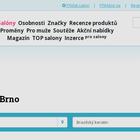
Přidat salon
|
Přihlásit se
|
Regi
Salóny
Osobnosti
Značky
Recenze produktů
Proměny
Pro muže
Soutěže
Akční nabídky
pro salony
Magazín
TOP salony
Inzerce
Brno