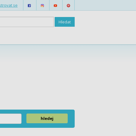
strovat se
hledej