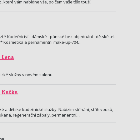
, které vám nabídne vše, po čem vaše tělo touží.
í * Kadeřnictví - dámské - pánské bez objednání - dětské tel.
25 * Kosmetika a pernamentni make-up-704…
 Lena
ické služby v novém salonu.
n Kačka
é a dětské kadeřnické služby. Nabízím stříhání, střih vousů,
 foukaná, regenerační zábaly, permanentní…
ov