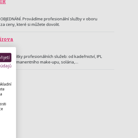
IR
 OBJEDNÁNÍ. Provádíme profesionální služby v oboru
za ceny, které si můžete dovolit.
šírova
eme desítky profesionálních služeb: od kadeřnictví, IPL
ijetí
žistiky, permanentního make-upu, solária,…
 údajů
ákladní
ete
 a
osti
ce