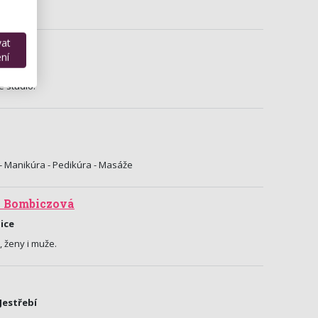
vat
ní
Brno
 studio.
 - Manikúra - Pedikúra - Masáže
a Bombiczová
ice
, ženy i muže.
-Jestřebí