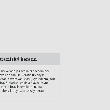
razilský keratin
lský keratin je revoluční nechemický
avek obsahující keratin určený k
eraci a tvarování vlasů, výsledkem jsou
dravé, hladké, lesklé a hlavně rovné
. Více o brazilském keratinu na
alony-krasy.cz/brazilsky-keratin