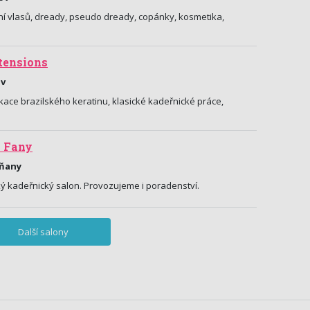
ní vlasů, dready, pseudo dready, copánky, kosmetika,
xtensions
ov
ikace brazilského keratinu, klasické kadeřnické práce,
n Fany
bňany
ý kadeřnický salon. Provozujeme i poradenství.
Další salony