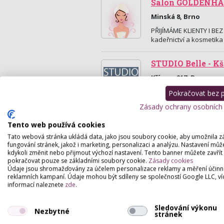
Salon GOLDENHA
Minská 8, Brno
PŘIJÍMÁME KLIENTY I BEZ
kadeřnictví a kosmetika 
STUDIO Belle - K
Kšírova 217, Brno
Ve Studiu Belle poskytuj
Pokračovat bez př
světla, kosmetiky, vizá
Zásady ochrany osobních
Tento web používá cookies
Tato webová stránka ukládá data, jako jsou soubory cookie, aby umožnila z
fungování stránek, jakož i marketing, personalizaci a analýzu. Nastavení můž
kdykoli změnit nebo přijmout výchozí nastavení. Tento banner můžete zavřít
pokračovat pouze se základními soubory cookie.
Zásady cookies
Údaje jsou shromažďovány za účelem personalizace reklamy a měření účinn
reklamních kampaní. Údaje mohou být sdíleny se společností Google LLC, ví
informací naleznete
zde
.
Sledování výkonu
Nezbytné
stránek