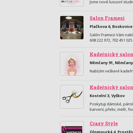
Jsme nové luxusní studio
Salon Framesi
Plačkova 6, Boskovice
Salón Framesi Vám nabíz
608 222 972, 702 451 0
Kadeřnický salon
Němčany 91, Němčany
Nabízím veškeré kadeřn
Kadeřnický salo
Kostelní 3, Vyškov
Poskytuji dámské, pánsk
barvení, přeliv, melír,
Crazy Style
Olomoucká 4, Prostěj