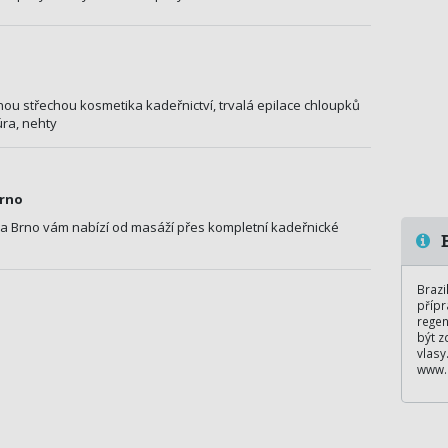
ou střechou kosmetika kadeřnictví, trvalá epilace chloupků
ra, nehty
Brno
a Brno vám nabízí od masáží přes kompletní kadeřnické
B
Brazi
přípr
regen
být z
vlasy
www.s