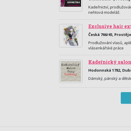
Kadeřnictví, prodlužová
nehtová modeláž.
Exclusive hair e
Česká 766/45, Prostěj
Prodlužování vlasů, apl
vlásenkářské práce
Kadeřnický salo
Hodonnská 1782, Du
Dámský, pánský a dětsk