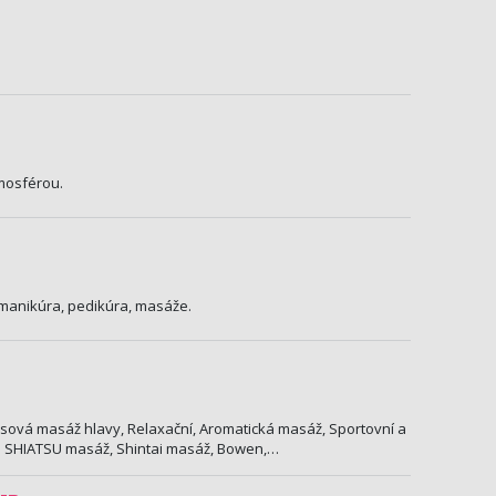
mosférou.
 manikúra, pedikúra, masáže.
esová masáž hlavy, Relaxační, Aromatická masáž, Sportovní a
 SHIATSU masáž, Shintai masáž, Bowen,…