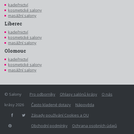
kadeřnictví
kosmetické salony
masážní salony
Liberec
kadeřnictví
kosmetické salony
masážní salony
Olomouc
kadeřnictví
kosmetické salony
masážní salony
© Salony
Pro odborníky
Ohlasy salónů krásy
O nás
krásy 2026
Často kladené dotazy
Nápověda
Zásady používání Cookies a OU
Obchodní podmínky
Ochrana osobních údajů