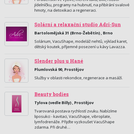
jídelníčku, programy na hubnutí, na přibírání svalové
hmoty, na detoxikaci a regeneraci.
Solární a relaxační studio Adri-Sun
Bartolomějská 31 (Brno-Žebětín) , Brno
Solárium, VacuShape, modeláž nehtů, výklad karet,
dětský koutek, příjemné posezení u kávy Lavazza.
Slender plus u Hané
Plumlovská 90, Prostějov
Služby v oblasti rekondice, regenerace a masáží.
Beauty bodies
Tylova (vedle Billy) , Prostějov
Tvarovaná postava rychlostí zvuku. Nabízíme
liposukci - kavitaci, VacuShape, vibroplate,
lymfodrenáže. Přijďte vyzkoušet VacuShape
zdarma. Při druhé…