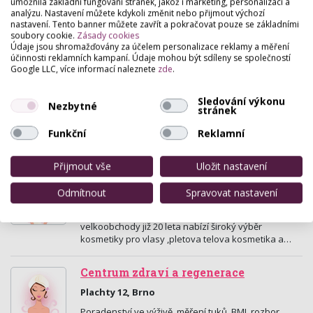
umožnila základní fungování stránek, jakož i marketing, personalizaci a
analýzu. Nastavení můžete kdykoli změnit nebo přijmout výchozí
nastavení. Tento banner můžete zavřít a pokračovat pouze se základními
soubory cookie.
Zásady cookies
Údaje jsou shromažďovány za účelem personalizace reklamy a měření
účinnosti reklamních kampaní. Údaje mohou být sdíleny se společností
PP studio Brno, Horní Heršpice
Google LLC, více informací naleznete
zde
.
Vodařská 2 , Brno
Sledování výkonu
Studio vybavené profesionálními stroji Power Plate
Nezbytné
stránek
Pro5. Revoluce ve fitness! 30 minut tréninku na
Power Plate=1,5 hod.běžného cvičení Novinka:
Funkční
Reklamní
Vacu…
Přijmout vše
Uložit nastavení
Rosaimpex s.r.o.
Odmítnout
Spravovat nastavení
Bezručova 15, Šlapanice (Brno-Venkov)
ROSAIMPEX s.r.o. patří mezi kadeřnické vyrobci a
velkoobchody již 20 leta nabízí široký výběr
kosmetiky pro vlasy ,pletova telova kosmetika a…
Centrum zdraví a regenerace
Plachty 12, Brno
Poradenství ve výživě, měření tuků, BMI, rozbor