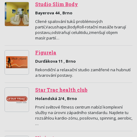
Studio Slim Body
Bayerova 44 , Brno
Cílené spalování tuků problémových
partií,Vacushape,BodyRoll-rotační masáže tvarují
postavu,odstraňují celulitidu,zmenšují objem
masír.partií…
Figurela
Durďákova 11 , Brno
Rekondiční a relaxační studio zaměřené na hubnutí
a tvarování postavy.
Star Trac health club
Holandská 2/4 , Brno
První světové fitness centrum nabízí komplexní
služby na úrovni západního standardu. Najdete tu
rozsáhlou kardio-zónu, posilovnu, spinning, aerobic,
…