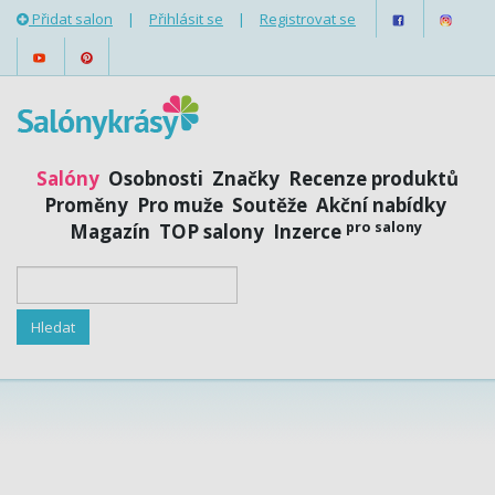
Přidat salon
|
Přihlásit se
|
Registrovat se
Salóny
Osobnosti
Značky
Recenze produktů
Proměny
Pro muže
Soutěže
Akční nabídky
pro salony
Magazín
TOP salony
Inzerce