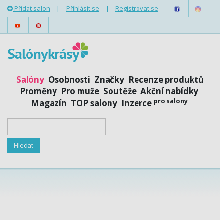
Přidat salon
|
Přihlásit se
|
Registrovat se
Salóny
Osobnosti
Značky
Recenze produktů
Proměny
Pro muže
Soutěže
Akční nabídky
pro salony
Magazín
TOP salony
Inzerce