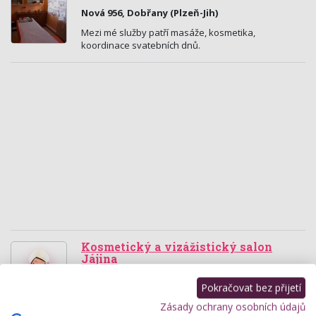
Nová 956, Dobřany (Plzeň-Jih)
Mezi mé služby patří masáže, kosmetika,
koordinace svatebních dnů.
Kosmetický a vizážistický salon
Jájina
Náměstí Míru 42, Domažlice
Pokračovat bez přijetí
Kompletní kosmetické, vizážistické služby a piercing.
Zásady ochrany osobních údajů
Mezoterapie, mesoboost, laminace obočí, lifting řas,