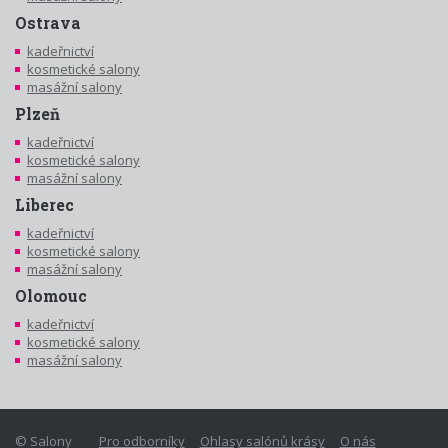
Ostrava
kadeřnictví
kosmetické salony
masážní salony
Plzeň
kadeřnictví
kosmetické salony
masážní salony
Liberec
kadeřnictví
kosmetické salony
masážní salony
Olomouc
kadeřnictví
kosmetické salony
masážní salony
© Salony
Pro odborníky
Ohlasy salónů krásy
O nás