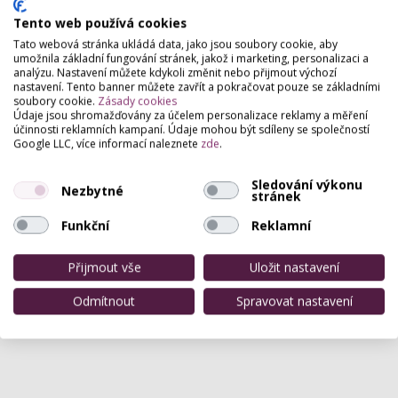
henna brow, brow styling, chemický peeling…
Tento web používá cookies
Tato webová stránka ukládá data, jako jsou soubory cookie, aby
umožnila základní fungování stránek, jakož i marketing, personalizaci a
analýzu. Nastavení můžete kdykoli změnit nebo přijmout výchozí
nastavení. Tento banner můžete zavřít a pokračovat pouze se základními
soubory cookie.
Zásady cookies
Údaje jsou shromažďovány za účelem personalizace reklamy a měření
účinnosti reklamních kampaní. Údaje mohou být sdíleny se společností
Google LLC, více informací naleznete
zde
.
Sledování výkonu
Nezbytné
stránek
Funkční
Reklamní
Přijmout vše
Uložit nastavení
Odmítnout
Spravovat nastavení