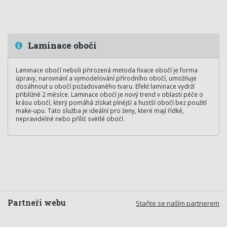
Laminace obočí
Laminace obočí neboli přirozená metoda fixace obočí je forma
úpravy, narovnání a vymodelování přírodního obočí, umožňuje
dosáhnout u obočí požadovaného tvaru. Efekt laminace vydrží
přibližně 2 měsíce. Laminace obočí je nový trend v oblasti péče o
krásu obočí, který pomáhá získat plnější a hustší obočí bez použití
make-upu. Tato služba je ideální pro ženy, které mají řídké,
nepravidelné nebo příliš světlé obočí.
Partneři webu
Staňte se naším partnerem