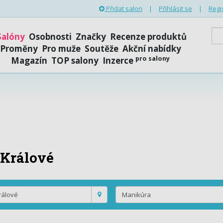
Přidat salon
|
Přihlásit se
|
Regi
Salóny
Osobnosti
Značky
Recenze produktů
Proměny
Pro muže
Soutěže
Akční nabídky
pro salony
Magazín
TOP salony
Inzerce
 Králové