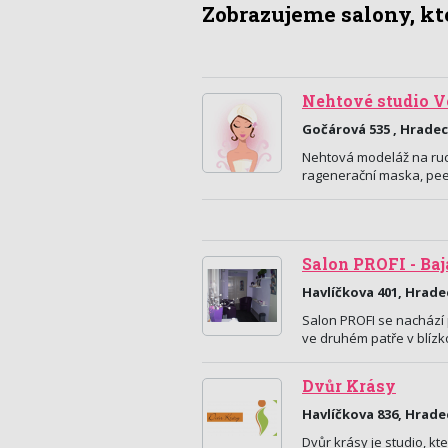
Zobrazujeme salony, kte
Nehtové studio V
Gočárová 535 , Hradec
Nehtová modeláž na ruce
ragenerační maska, peel
Salon PROFI - Ba
Havlíčkova 401, Hrade
Salon PROFI se nachází 
ve druhém patře v blíz
Dvůr Krásy
Havlíčkova 836, Hrade
Dvůr krásy je studio, kt