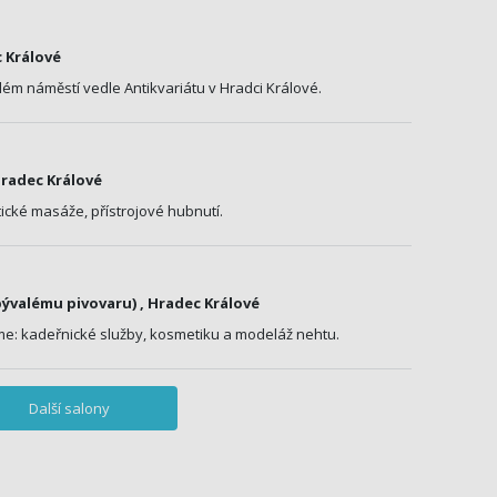
 Králové
ém náměstí vedle Antikvariátu v Hradci Králové.
Hradec Králové
tické masáže, přístrojové hubnutí.
 bývalému pivovaru) , Hradec Králové
e: kadeřnické služby, kosmetiku a modeláž nehtu.
Další salony