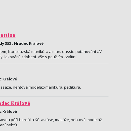
artina
y 353 , Hradec Králové
em, francouzská manikúra a man. classic, potahování UV
, lakování, zdobení. Vše s použitím kvalitní…
c Králové
masáže, nehtová modeláž/manikúra, pedikúra.
adec Králové
c Králové
sovou péčí L’oreál a Kérastáse, masáže, nehtová modeláž,
ení nehtů.