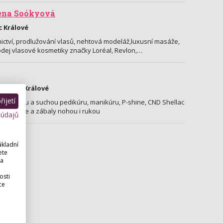
lena Soókyová
c Králové
ctví, prodlužování vlasů, nehtová modeláž,luxusní masáže,
odej vlasové kosmetiky značky Loréal, Revlon,…
, Hradec Králové
ijetí
novanou a suchou pedikúru, manikúru, P-shine, CND Shellac
ní, masáže a zábaly nohou i rukou
 údajů
ákladní
ete
 a
osti
ce