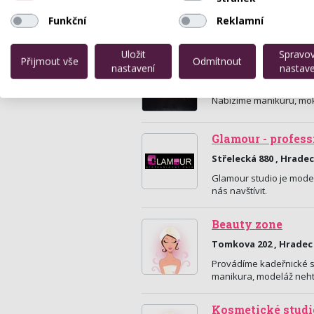
Funkční
Reklamní
Uložit
Spravo
Manikúra, pedikúr
Přijmout vše
Odmítnout
nastavení
nastave
Dukelská 1/1 , Hradec
Nabízíme manikúru, mok
Glamour - profess
Střelecká 880 , Hradec
Glamour studio je modern
nás navštívit.
Beauty zone
Tomkova 202 , Hradec
Provádíme kadeřnické sl
manikura, modeláž neht
Kosmetické studio