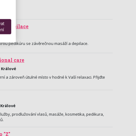
vat
a, depilace
ní
 Králové
rou pedikúru se závěrečnou masáží a depilace.
ional care
 Králové
í a zároveň útulné místo v hodné k Vaší relaxaci. Přijďte
 Králové
užby, prodlužování vlasů, masáže, kosmetika, pedikura,
ů.
 "Z"