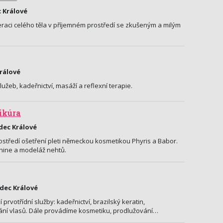
 Králové
eraci celého těla v příjemném prostředí se zkušeným a milým
Králové
žeb, kadeřnictví, masáží a reflexní terapie.
ikúra
dec Králové
středí ošetření pleti německou kosmetikou Phyris a Babor.
hine a modeláž nehtů.
adec Králové
prvotřídní služby: kadeřnictví, brazilský keratin,
ání vlasů. Dále provádíme kosmetiku, prodlužování…