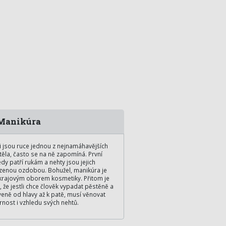
Manikúra
i jsou ruce jednou z nejnamáhavějších
 těla, často se na ně zapomíná. První
dy patří rukám a nehty jsou jejich
zenou ozdobou. Bohužel, manikúra je
krajovým oborem kosmetiky. Přitom je
, že jestli chce člověk vypadat pěstěně a
eně od hlavy až k patě, musí věnovat
nost i vzhledu svých nehtů.