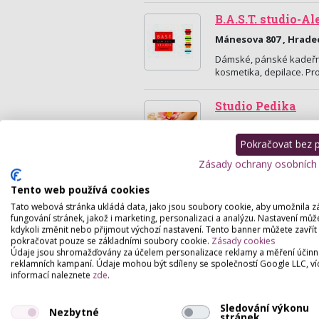
B.A.S.T. studio-A
Mánesova 807 , Hrade
Dámské, pánské kadeřni
kosmetika, depilace. Pr
Studio Pedika
třída Karla IV. 689/14 
Pokračovat bez př
nabízíme mokrou, kombi
a CND Brisa Lite laková
Zásady ochrany osobních
Tento web používá cookies
Tato webová stránka ukládá data, jako jsou soubory cookie, aby umožnila z
fungování stránek, jakož i marketing, personalizaci a analýzu. Nastavení můž
kdykoli změnit nebo přijmout výchozí nastavení. Tento banner můžete zavřít
pokračovat pouze se základními soubory cookie.
Zásady cookies
Údaje jsou shromažďovány za účelem personalizace reklamy a měření účinn
reklamních kampaní. Údaje mohou být sdíleny se společností Google LLC, ví
informací naleznete
zde
.
Sledování výkonu
Nezbytné
stránek