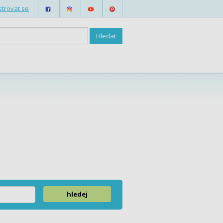
strovat se
hledej