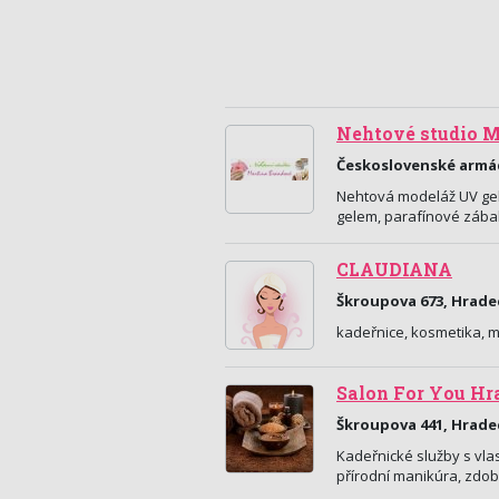
Nehtové studio M
Československé armád
Nehtová modeláž UV gel
gelem, parafínové zábaly
CLAUDIANA
Škroupova 673, Hrade
kadeřnice, kosmetika, 
Salon For You Hr
Škroupova 441, Hrade
Kadeřnické služby s vla
přírodní manikúra, zdob