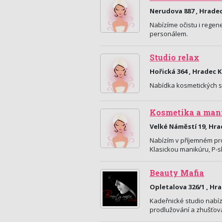
Nerudova 887 , Hradec
Nabízíme očistu i regen
personálem.
Studio relax
Hořická 364 , Hradec 
Nabídka kosmetických slu
Kosmetika a man
Velké Náměstí 19, Hra
Nabízím v příjemném pro
Klasickou manikúru, P-s
Beauty Mafia
Opletalova 326/1 , Hr
Kadeřnické studio nabízí 
prodlužování a zhušťov