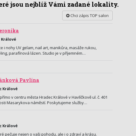
ré jsou nejblíž Vámi zadané lokality.
Chci zápis TOP salon
eronika
 Králové
 i nohy UV gelam, nail art, manikůra, masáže rukou,
ing, parafínová lázen. Studio je v příjemném…
jánková Pavlína
c Králové
přímo v centru města Hradec Králové v Havlíčkově ul. č. 401
kosti Masarykova náměstí. Poskytujeme služby…
c Králové
eré pečuje nejen o vaši pohodu, ale i o zdraví a krásu.