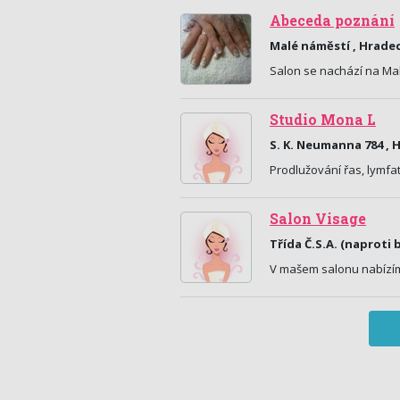
Abeceda poznání
Malé náměstí , Hradec
Salon se nachází na Mal
Studio Mona L
S. K. Neumanna 784 , 
Prodlužování řas, lymfa
Salon Visage
Třída Č.S.A. (naproti
V mašem salonu nabízím