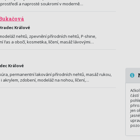
 prostředí a naprosté soukromí v moderně…
 Bukačová
, Hradec Králové
modeláž nehtů, zpevnění přírodních nehtů, P-shine,
ní řas a obočí, kosmetika, líčení, masáž lávovými…
adec Králové
úra, permanentní lakování přírodních nehtů, masáž rukou,
 akrylem, zdobení, modeláž na nohou, líčení,…
Ačkol
částí
pohle
přiro
jen o
jasné
uprav
pozor