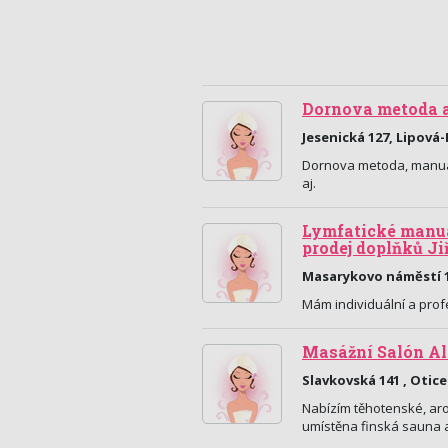
Dornova metoda 
Jesenická 127, Lipová
Dornova metoda, manuá
aj.
Lymfatické manuá
prodej doplňků Ji
Masarykovo náměstí 1
Mám individuální a profe
Masážní Salón Al
Slavkovská 141 , Otice
Nabízím těhotenské, aro
umístěna finská sauna 