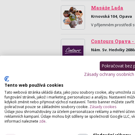
Masáže Lada
Krnovská 104, Opava
V příjemném prostředí s
Contours Opava -
Nám. Sv. Hedviky 2680
Fitness Contours Opava 
fitnesss pro ženy ve 30
Pokračovat bez př
Zásady ochrany osobních
Tento web používá cookies
Tato webová stránka ukládá data, jako jsou soubory cookie, aby umožnila z
fungování stránek, jakož i marketing, personalizaci a analýzu. Nastavení můž
kdykoli změnit nebo přijmout výchozí nastavení. Tento banner můžete zavřít
pokračovat pouze se základními soubory cookie.
Zásady cookies
Údaje jsou shromažďovány za účelem personalizace reklamy a měření účinn
reklamních kampaní. Údaje mohou být sdíleny se společností Google LLC, ví
informací naleznete
zde
.
Sledování výkonu