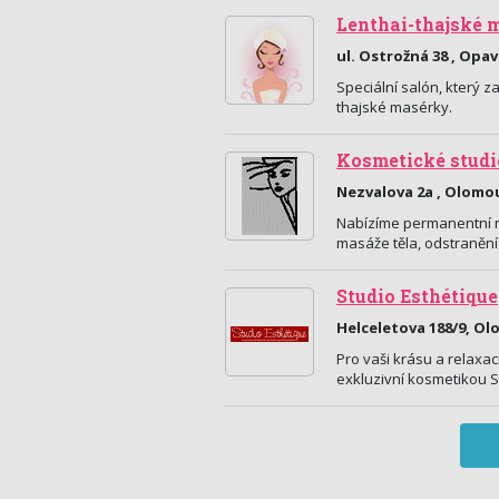
Lenthai-thajské 
ul. Ostrožná 38 , Opa
Speciální salón, který 
thajské masérky.
Kosmetické studi
Nezvalova 2a , Olomo
Nabízíme permanentní ma
masáže těla, odstranění 
Studio Esthétique
Helceletova 188/9, O
Pro vaši krásu a relaxac
exkluzivní kosmetikou S