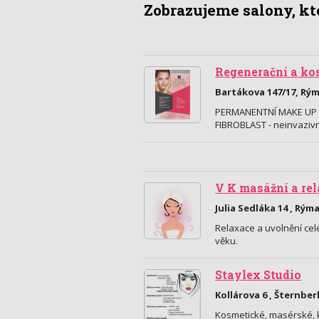
Zobrazujeme salony, kte
Regenerační a ko
Bartákova 147/17, Rý
PERMANENTNÍ MAKE UP - o
FIBROBLAST - neinvazivní
V K masážní a rel
Julia Sedláka 14 , Rým
Relaxace a uvolnění cel
věku.
Staylex Studio
Kollárova 6 , Šternber
Kosmetické, masérské, k