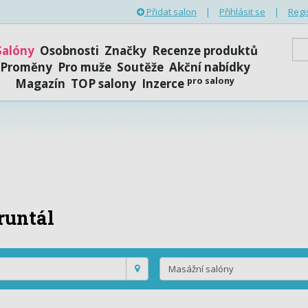
Přidat salon
|
Přihlásit se
|
Regi
Salóny
Osobnosti
Značky
Recenze produktů
Proměny
Pro muže
Soutěže
Akční nabídky
pro salony
Magazín
TOP salony
Inzerce
runtál