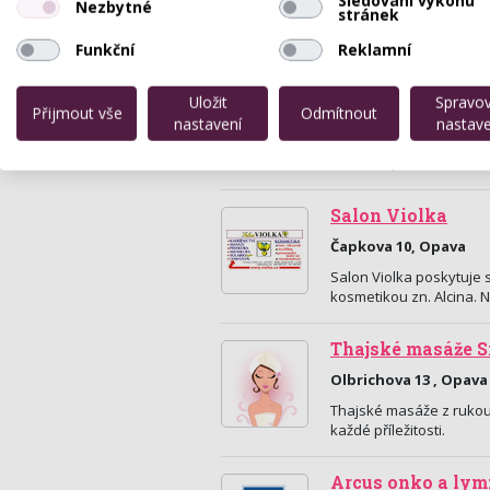
Nezbytné
stránek
Funkční
Reklamní
EuforiKa-masáže
Uložit
Spravo
Přijmout vše
Odmítnout
Náměstí Svaté Hedvik
nastavení
nastave
EuforiKa masáže se nac
kostelem) v budově fit
Salon Violka
Čapkova 10, Opava
Salon Violka poskytuje 
kosmetikou zn. Alcina. N
Thajské masáže S
Olbrichova 13 , Opava
Thajské masáže z rukou
každé příležitosti.
Arcus onko a lym