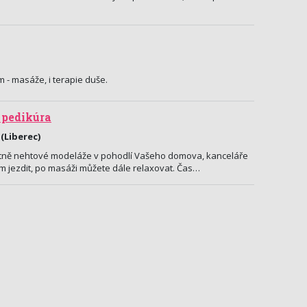
 - masáže, i terapie duše.
 pedikúra
(Liberec)
tně nehtové modeláže v pohodlí Vašeho domova, kanceláře
am jezdit, po masáži můžete dále relaxovat. Čas…