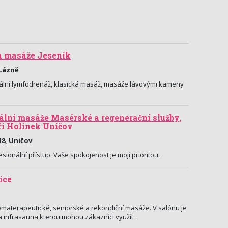
a masáže Jeseník
-Lázně
lní lymfodrenáž, klasická masáž, masáže lávovými kameny
lní masáže Masérské a regenerační služby,
ří Holínek Uničov
8, Uničov
sionální přístup. Vaše spokojenost je mojí prioritou.
ice
materapeutické, seniorské a rekondiční masáže. V salónu je
a infrasauna,kterou mohou zákazníci využít…