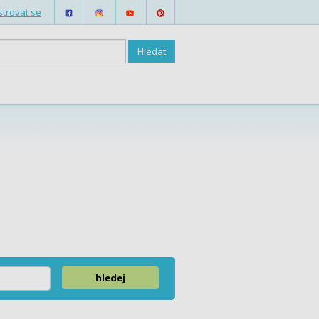
strovat se
hledej