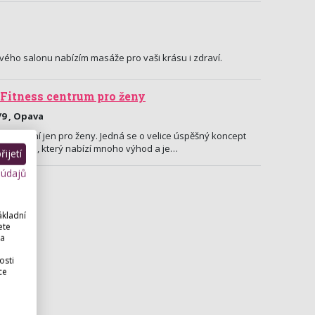
vého salonu nabízím masáže pro vaši krásu i zdraví.
 Fitness centrum pro ženy
/9 , Opava
je cvičení jen pro ženy. Jedná se o velice úspěšný koncept
 minutách, který nabízí mnoho výhod a je…
ijetí
 údajů
ákladní
ete
 a
osti
ce