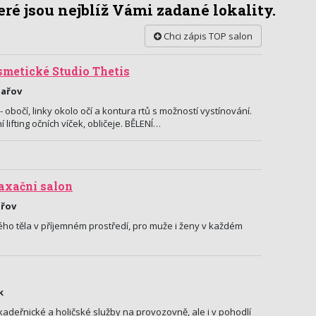
ré jsou nejblíž Vámi zadané lokality.
Chci zápis TOP salon
smetické Studio Thetis
mařov
bočí, linky okolo očí a kontura rtů s možností vystínování.
 lifting očních víček, obličeje. BĚLENÍ…
axační salon
ařov
ého těla v příjemném prostředí, pro muže i ženy v každém
k
adeřnické a holičské služby na provozovně, ale i v pohodlí