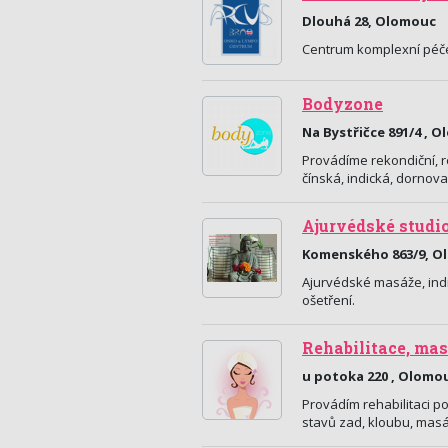
Dlouhá 28, Olomouc
Centrum komplexní péče
Bodyzone
Na Bystřičce 891/4 , 
Provádíme rekondiční, r
čínská, indická, dornov
Ajurvédské stud
Komenského 863/9, O
Ajurvédské masáže, ind
ošetření.
Rehabilitace, mas
u potoka 220 , Olomo
Provádím rehabilitaci p
stavů zad, kloubu, mas