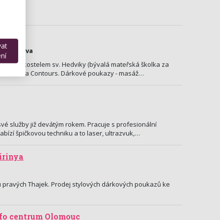
vat
y 9, Opava
ní
hází za kostelem sv. Hedviky (bývalá mateřská školka za
ness centra Contours. Dárkové poukazy - masáž…
své služby již devátým rokem. Pracuje s profesionální
abízí špičkovou techniku a to laser, ultrazvuk,…
irinya
 pravých Thajek. Prodej stylových dárkových poukazů ke
fo centrum Olomouc