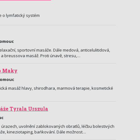
 o lymfatický systém
Olomouc
elaxační, sportovní masáže. Dále medová, anticelulitidová,
a a breussova masáž. Proti únavě, stresu,…
io Maky
lomouc
ická masáž hlavy, shirodhara, marmová terapie, kosmetické
áže Tyrala Urszula
uc
o úrazech, uvolnění zablokovaných obratlů, léčbu bolestivých
áže, kineziotaping, bańkování. Dále možnost…