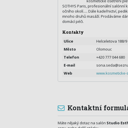
kosmetické ošetření ple
SOTHYS Paris, profesionální salónní k
očního okolí..... Dále kadeřnictví, pe
mnoho druhů masáží. Prodáváme dár
domácí péči.
Kontakty
Ulice
Helceletova 188/9
Město
Olomouc
Telefon
+420 777 044 680
E-mail
sona.seda@sezn
Web
www.kosmeticke-s
Kontaktní formul
Máte nějaký dotaz na salón
Studio Est