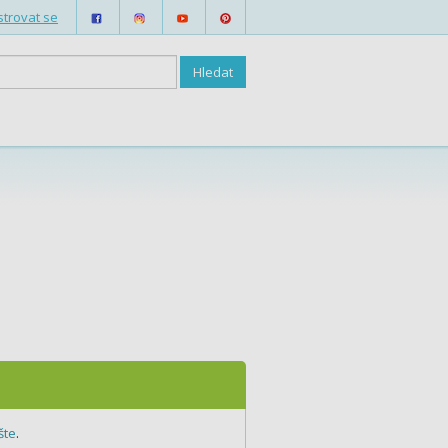
strovat se
šte
.