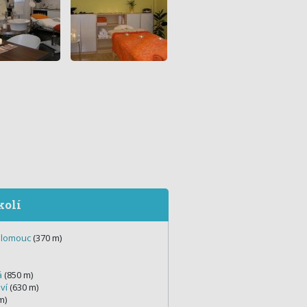
kolí
Olomouc
(370 m)
á
(850 m)
ví
(630 m)
m)