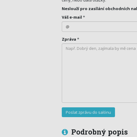
ceny, nebo další otázky.
Neslouží pro zasílání obchodních na
Váš e-mail
*
Zpráva
*
Podrobný popis