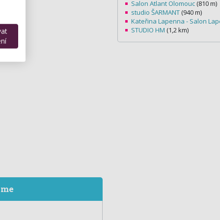
Salon Atlant Olomouc
(810 m)
studio ŠARMANT
(940 m)
Kateřina Lapenna - Salon La
STUDIO HM
(1,2 km)
vat
ní
eme