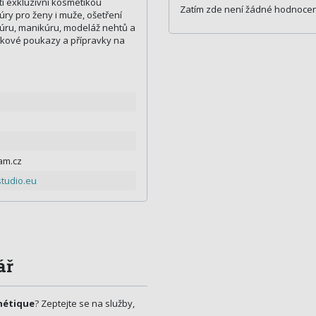
ti exkluzivní kosmetikou
Zatím zde není žádné hodnocen
úry pro ženy i muže, ošetření
dikúru, manikúru, modeláž nehtů a
kové poukazy a přípravky na
am.cz
tudio.eu
ář
hétique
? Zeptejte se na služby,