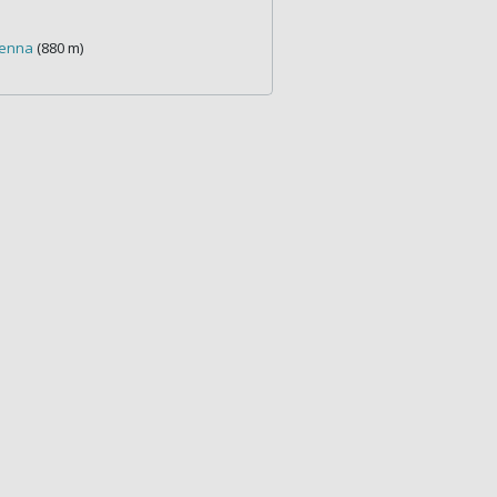
penna
(880 m)