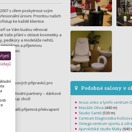
 2007 s cílem poskytnout svým
esionální úrovni. Prioritou našich
přístup ke každé klientce.
teří se Vám budou věnovat
t Vaše přání v oblasti kosmetiky a
ry, pedikúry a modeláže nehtů.
interiérem a příjemnou
 a relaxaci.
ijetí
 údajů
lientku
ákladní
ých a vlasových přípravků pro
ete
Podobné salony v o
 a
átele a obchodní partnery – dárkové
i na nákup zboží
osti
Arcus onko a lymfo centrum 
ce
Masáže Olivia
(440 m)
zníky a další příjemná překvapení
Studio Santé
(530 m)
Centrum Diagnostika Kočicov
Omega centrum sportu a zdra
Ajurvédské studio Maky
(640 