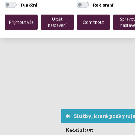
Funkční
Reklamní
Uložit
Spravo
Přijmout vše
Odmítnout
nastavení
nastave
Služby, které poskytuj
Kadeřnictví