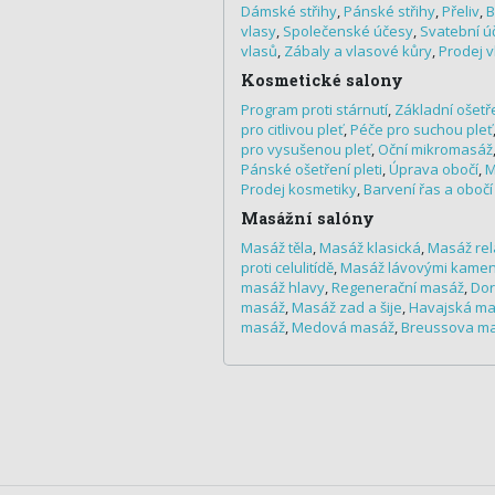
Dámské střihy
,
Pánské střihy
,
Přeliv
,
B
vlasy
,
Společenské účesy
,
Svatební ú
vlasů
,
Zábaly a vlasové kůry
,
Prodej 
Kosmetické salony
Program proti stárnutí
,
Základní ošetře
pro citlivou pleť
,
Péče pro suchou pleť
pro vysušenou pleť
,
Oční mikromasáž
Pánské ošetření pleti
,
Úprava obočí
,
M
Prodej kosmetiky
,
Barvení řas a obočí
Masážní salóny
Masáž těla
,
Masáž klasická
,
Masáž rel
proti celulitídě
,
Masáž lávovými kame
masáž hlavy
,
Regenerační masáž
,
Do
masáž
,
Masáž zad a šije
,
Havajská ma
masáž
,
Medová masáž
,
Breussova m