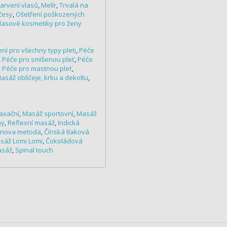
arvení vlasů
,
Melír
,
Trvalá na
česy
,
Ošetření poškozených
vlasové kosmetiky pro ženy
ní pro všechny typy pleti
,
Péče
,
Péče pro smíšenou pleť
,
Péče
,
Péče pro mastnou pleť
,
asáž obličeje, krku a dekoltu
,
axační
,
Masáž sportovní
,
Masáž
ny
,
Reflexní masáž
,
Indická
rnova metoda
,
Čínská tlaková
sáž Lomi Lomi
,
Čokoládová
asáž
,
Spinal touch