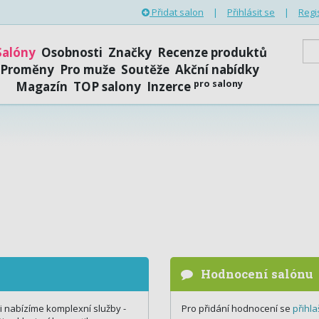
Přidat salon
|
Přihlásit se
|
Regi
Salóny
Osobnosti
Značky
Recenze produktů
Proměny
Pro muže
Soutěže
Akční nabídky
pro salony
Magazín
TOP salony
Inzerce
Hodnocení salónu
ci nabízíme komplexní služby -
Pro přidání hodnocení se
přihla