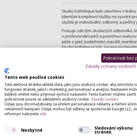
Studio Esthétique bylo otevřeno v lednu
klientům komplexní služby na vysoké prof
služeb je individuální, odborný a pečlivý 
Pracuje zde tým zkušených odborníků, k
s profesionální péčí a pomohou realizova
péče o pleť, kadeřnictví, masáží, manikú
Studio Esthétique Vás zaujme moderním 
atmosférou, která přispěje k Vaší pohodě
Pokračovat bez př
Dále nabízíme:
Zásady ochrany osobních
občerstvení ZDARMA pro každou k
Tento web používá cookies
vysokou kvalitu za přijatelné ceny
Tato webová stránka ukládá data, jako jsou soubory cookie, aby umožnila z
prodej profesionálních kosmetick
fungování stránek, jakož i marketing, personalizaci a analýzu. Nastavení můž
domácí použití
kdykoli změnit nebo přijmout výchozí nastavení. Tento banner můžete zavřít
tip na dárek pro Vaše, blízké, př
pokračovat pouze se základními soubory cookie.
Zásady cookies
poukázky na všechny naše služby 
Údaje jsou shromažďovány za účelem personalizace reklamy a měření účinn
pravidelné výhodné akce
reklamních kampaní. Údaje mohou být sdíleny se společností Google LLC, ví
věrnostní program pro stálé záka
informací naleznete
zde
.
Sledování výkonu
Nezbytné
stránek