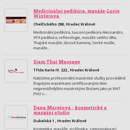
Medicinální pedikúra, masáže-Lucie
Winterová
Chelčického 280, Hradec Králové
Medicinální pedikúra, luxusní pedikúra Alessandro,
SPA pedikúra, reflexologie, masáže celého těla,
Thajské masáže, lávové kameny, horké mušle,
masáže…
Siam Thai Massage
Třída Karla IV. 222 , Hradec Králové
Nabízíme profesionální masérské služby prováděné
thajskými masérkami certifikovanými těmi
nejprestižnějšími masérskými školami jako je WAT
PHO v…
Dana Marešová - kosmetické a
masážní studio
Dukelská 1 , Hradec Králové
Kosmetika, masáže, vizážistika, samoopalovací