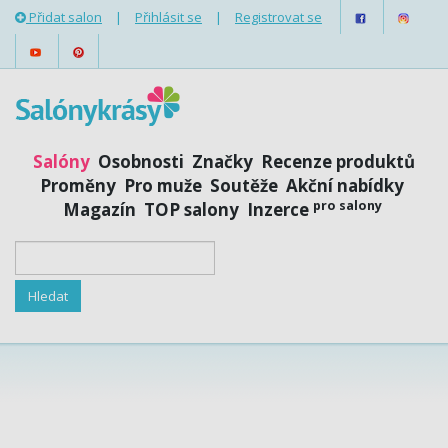
Přidat salon
|
Přihlásit se
|
Registrovat se
Salóny
Osobnosti
Značky
Recenze produktů
Proměny
Pro muže
Soutěže
Akční nabídky
pro salony
Magazín
TOP salony
Inzerce