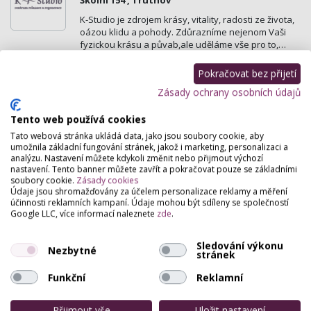
Školní 154 , Trutnov
K-Studio je zdrojem krásy, vitality, radosti ze života,
oázou klidu a pohody. Zdůrazníme nejenom Vaši
fyzickou krásu a půvab,ale uděláme vše pro to,…
Pokračovat bez přijetí
Siam Thai Massage
Zásady ochrany osobních údajů
Revoluční 208 , Trutnov
Nabízíme profesionální masérské služby prováděné
Tento web používá cookies
thajskými masérkami certifikovanými těmi
Tato webová stránka ukládá data, jako jsou soubory cookie, aby
nejprestižnějšími masérskými školami jako je WAT
umožnila základní fungování stránek, jakož i marketing, personalizaci a
PHO v…
analýzu. Nastavení můžete kdykoli změnit nebo přijmout výchozí
nastavení. Tento banner můžete zavřít a pokračovat pouze se základními
soubory cookie.
Zásady cookies
kouzlo-doteku
Údaje jsou shromažďovány za účelem personalizace reklamy a měření
účinnosti reklamních kampaní. Údaje mohou být sdíleny se společností
Na Struze 30, Trutnov
Google LLC, více informací naleznete
zde
.
Nabízím opravdový požitek pro všechny Vaše
smysly. Relaxační, tantrické, sportovně rekondiční,
Sledování výkonu
Nezbytné
regenerační i zdravotní masáže.
stránek
Funkční
Reklamní
Tomáš Vaníček-mobilní masáž
Dvorská 166 , Hradec Králové
Přijmout vše
Uložit nastavení