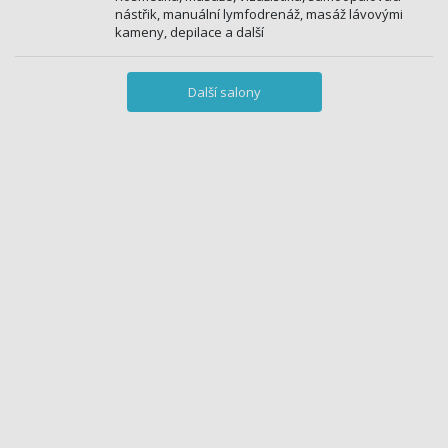
nástřik, manuální lymfodrenáž, masáž lávovými
kameny, depilace a další
Další salony