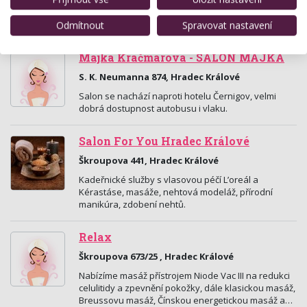
Nejlevnější masáže v Hradci králové. Ceny již od 80,-
kč. Děti do 12ti let Zdarma! Medová masáž.
Odmítnout
Spravovat nastavení
Majka Kráčmarová - SALON MAJKA
S. K. Neumanna 874, Hradec Králové
Salon se nachází naproti hotelu Černigov, velmi
dobrá dostupnost autobusu i vlaku.
Salon For You Hradec Králové
Škroupova 441, Hradec Králové
Kadeřnické služby s vlasovou péčí L’oreál a
Kérastáse, masáže, nehtová modeláž, přírodní
manikúra, zdobení nehtů.
Relax
Škroupova 673/25 , Hradec Králové
Nabízíme masáž přístrojem Niode Vac III na redukci
celulitidy a zpevnění pokožky, dále klasickou masáž,
Breussovu masáž, Čínskou energetickou masáž a…