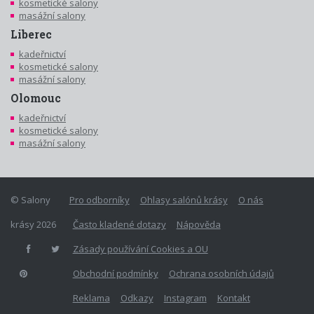
kosmetické salony
masážní salony
Liberec
kadeřnictví
kosmetické salony
masážní salony
Olomouc
kadeřnictví
kosmetické salony
masážní salony
© Salony
Pro odborníky
Ohlasy salónů krásy
O nás
krásy 2026
Často kladené dotazy
Nápověda
Zásady používání Cookies a OU
Obchodní podmínky
Ochrana osobních údajů
Reklama
Odkazy
Instagram
Kontakt