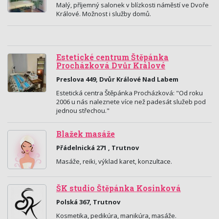
Malý, příjemný salonek v blízkosti náměstí ve Dvoře
Králové. Možnost i služby domů.
Estetické centrum Štěpánka
Procházková Dvůr Králové
Preslova 449, Dvůr Králové Nad Labem
Estetická centra Štěpánka Procházková: "Od roku
2006 u nás naleznete více než padesát služeb pod
jednou střechou."
Blažek masáže
Přádelnická 271 , Trutnov
Masáže, reiki, výklad karet, konzultace.
ŠK studio Štěpánka Kosinková
Polská 367, Trutnov
Kosmetika, pedikúra, manikúra, masáže.