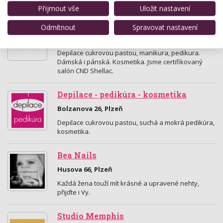
Etienne Dalton Beaute de la mer (Krásy z moře),…
Přijmout vše
Uložit nastavení
Intimo
Odmítnout
Spravovat nastavení
Náměstí Míru 2, Plzeň
Depilace cukrovou pastou, manikura, pedikura.
Dámská i pánská. Kosmetika. Jsme certifikovaný
salón CND Shellac.
Depilace - pedikúra - kosmetika
Bolzanova 26, Plzeň
Depilace cukrovou pastou, suchá a mokrá pedikúra,
kosmetika.
Bea Nails
Husova 66, Plzeň
Každá žena touží mít krásné a upravené nehty,
přijďte i Vy.
Studio Memphis