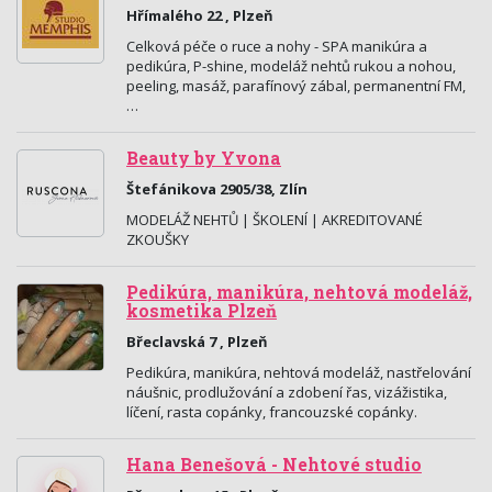
Hřímalého 22 , Plzeň
Celková péče o ruce a nohy - SPA manikúra a
pedikúra, P-shine, modeláž nehtů rukou a nohou,
peeling, masáž, parafínový zábal, permanentní FM,
…
Beauty by Yvona
Štefánikova 2905/38, Zlín
MODELÁŽ NEHTŮ | ŠKOLENÍ | AKREDITOVANÉ
ZKOUŠKY
Pedikúra, manikúra, nehtová modeláž,
kosmetika Plzeň
Břeclavská 7 , Plzeň
Pedikúra, manikúra, nehtová modeláž, nastřelování
náušnic, prodlužování a zdobení řas, vizážistika,
líčení, rasta copánky, francouzské copánky.
Hana Benešová - Nehtové studio