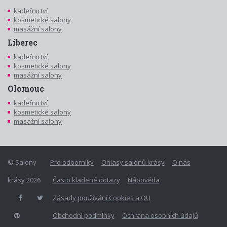
kadeřnictví
kosmetické salony
masážní salony
Liberec
kadeřnictví
kosmetické salony
masážní salony
Olomouc
kadeřnictví
kosmetické salony
masážní salony
© Salony
Pro odborníky
Ohlasy salónů krásy
O nás
krásy 2026
Často kladené dotazy
Nápověda
Zásady používání Cookies a OU
Obchodní podmínky
Ochrana osobních údajů