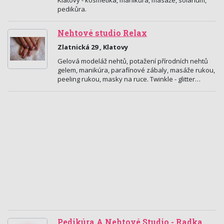
Klatovy - kosmetika, manikůra, masáže, solárium,
pedikůra.
Nehtové studio Relax
Zlatnická 29 , Klatovy
Gelová modeláž nehtů, potažení přírodních nehtů
gelem, manikúra, parafínové zábaly, masáže rukou,
peeling rukou, masky na ruce. Twinkle - glitter…
Pedikúra A Nehtové Studio - Radka