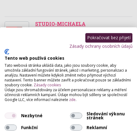
STUDIO-MICHAELA
Lábkova 2 , Plzeň
Pokračovat bez přijetí
Permanentní make-up, nehtová modeláž,
Zásady ochrany osobních údajů
permanentní řasy a kosmetické služby.
Tento web používá cookies
Mili - Nehtové studio
Tato webová stránka ukládá data, jako jsou soubory cookie, aby
Smetanovy sady 1 , Plzeň
umožnila základní fungování stránek, jakož i marketing, personalizaci a
analýzu. Nastavení můžete kdykoli změnit nebo přijmout výchozí
Za každou ženu i muže mluví upravené ruce. Vaše
nastavení. Tento banner můžete zavřít a pokračovat pouze se základními
ruce jsou Vaší vizitkou, když máme krásné ruce a
soubory cookie.
Zásady cookies
upravené nehty, cítíme se mnohem lépe.
Údaje jsou shromažďovány za účelem personalizace reklamy a měření
účinnosti reklamních kampaní. Údaje mohou být sdíleny se společností
Nemusíte…
Google LLC, více informací naleznete
zde
.
Classic cosmetic salon
Sledování výkonu
Nezbytné
stránek
Brněnská 46 , Plzeň
Salon nabízí pravé lazebnické klasické i speciální
Funkční
Reklamní
procedury pro obličej i celé tělo. Využívá metody