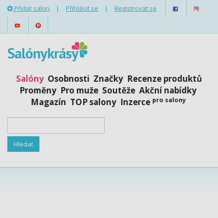
Přidat salon
|
Přihlásit se
|
Registrovat se
Salóny
Osobnosti
Značky
Recenze produktů
Proměny
Pro muže
Soutěže
Akční nabídky
pro salony
Magazín
TOP salony
Inzerce