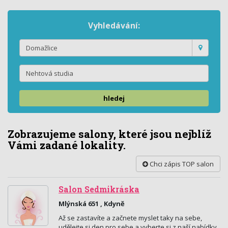
Vyhledávání:
hledej
Zobrazujeme salony, které jsou nejblíž
Vámi zadané lokality.
Chci zápis TOP salon
Salon Sedmikráska
Mlýnská 651 , Kdyně
Až se zastavíte a začnete myslet taky na sebe,
udělejte si den pro sebe a vyberte si z naší nabídky