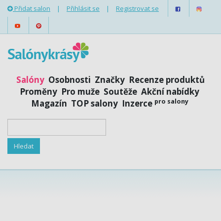
Přidat salon
|
Přihlásit se
|
Registrovat se
Salóny
Osobnosti
Značky
Recenze produktů
Proměny
Pro muže
Soutěže
Akční nabídky
pro salony
Magazín
TOP salony
Inzerce