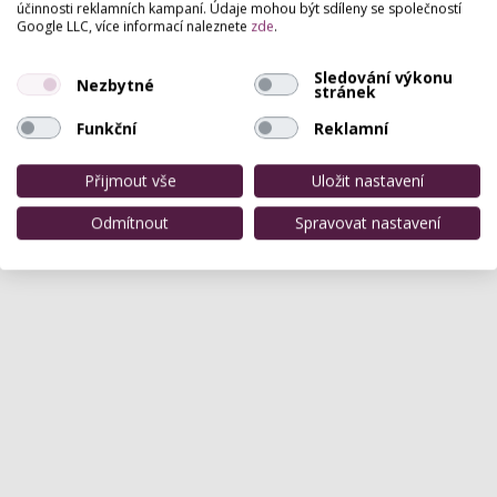
účinnosti reklamních kampaní. Údaje mohou být sdíleny se společností
Pro přidání hodnocení se
přihlašte
.
Google LLC, více informací naleznete
zde
.
Zatím zde není žádné hodnocení.
Sledování výkonu
Nezbytné
stránek
Funkční
Reklamní
Přijmout vše
Uložit nastavení
Odmítnout
Spravovat nastavení