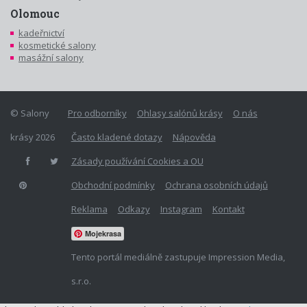
Olomouc
kadeřnictví
kosmetické salony
masážní salony
© Salony
Pro odborníky
Ohlasy salónů krásy
O nás
krásy 2026
Často kladené dotazy
Nápověda
Zásady používání Cookies a OU
Obchodní podmínky
Ochrana osobních údajů
Reklama
Odkazy
Instagram
Kontakt
Mojekrasa
Tento portál mediálně zastupuje Impression Media,
s.r.o.