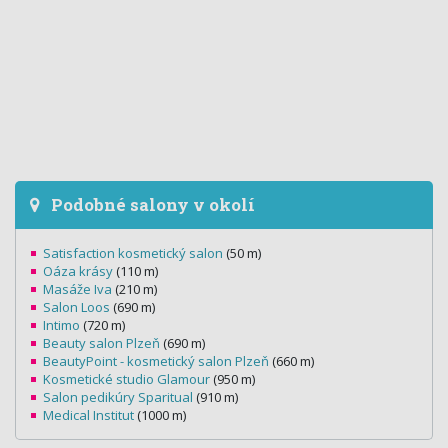
Podobné salony v okolí
Satisfaction kosmetický salon
(50 m)
Oáza krásy
(110 m)
Masáže Iva
(210 m)
Salon Loos
(690 m)
Intimo
(720 m)
Beauty salon Plzeň
(690 m)
BeautyPoint - kosmetický salon Plzeň
(660 m)
Kosmetické studio Glamour
(950 m)
Salon pedikúry Sparitual
(910 m)
Medical Institut
(1000 m)