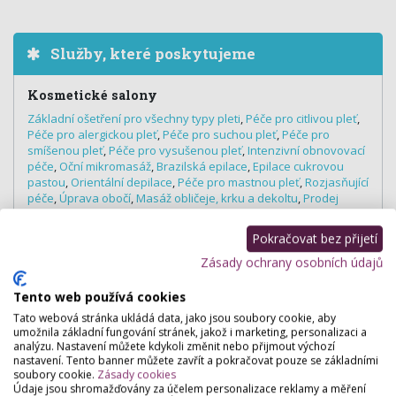
Služby, které poskytujeme
Kosmetické salony
Základní ošetření pro všechny typy pleti
,
Péče pro citlivou pleť
,
Péče pro alergickou pleť
,
Péče pro suchou pleť
,
Péče pro
smíšenou pleť
,
Péče pro vysušenou pleť
,
Intenzivní obnovovací
péče
,
Oční mikromasáž
,
Brazilská epilace
,
Epilace cukrovou
pastou
,
Orientální depilace
,
Péče pro mastnou pleť
,
Rozjasňující
péče
,
Úprava obočí
,
Masáž obličeje, krku a dekoltu
,
Prodej
kosmetiky
,
Trvalá na řasy
,
Barvení řas a obočí
,
Dermabraze
,
Čištění pleti ultrazvukovou špachtlí
Pokračovat bez přijetí
Nehtová studia
Zásady ochrany osobních údajů
P-shine
,
Parafinový zábal na ruce, nohy
,
Suchá (medicinální)
pedikúra
,
Mokrá pedikúra
,
Pedikúra
Tento web používá cookies
Tato webová stránka ukládá data, jako jsou soubory cookie, aby
umožnila základní fungování stránek, jakož i marketing, personalizaci a
analýzu. Nastavení můžete kdykoli změnit nebo přijmout výchozí
nastavení. Tento banner můžete zavřít a pokračovat pouze se základními
Hodnocení salónu
soubory cookie.
Zásady cookies
Údaje jsou shromažďovány za účelem personalizace reklamy a měření