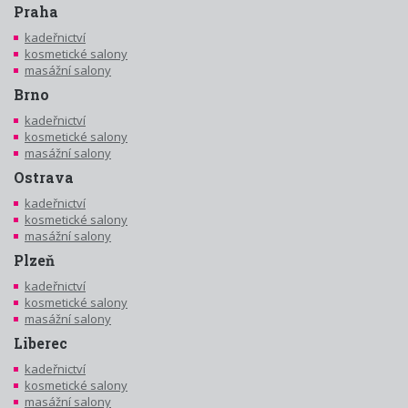
Praha
kadeřnictví
kosmetické salony
masážní salony
Brno
kadeřnictví
kosmetické salony
masážní salony
Ostrava
kadeřnictví
kosmetické salony
masážní salony
Plzeň
kadeřnictví
kosmetické salony
masážní salony
Liberec
kadeřnictví
kosmetické salony
masážní salony