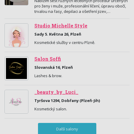
Nabízím šest různých léčebných procedur určených
pro ženy i muže, profesionální líčení, úpravu obočí,
trvalou na řasy, depilaci a ošetření jizev,…
Studio Michelle Style
Sady 5. Května 26, Plzeň
Kosmetické služby v centru Plzně.
Salon Soffi
Slovanská 16, Plzeň
Lashes & brow.
_beauty_by_Luci_
Tyršova 1294, Dobřany (Plzeň-Jih)
Kosmetický salon.
Další salony