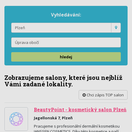
Vyhledávání:
hledej
Zobrazujeme salony, které jsou nejblíž
Vámi zadané lokality.
Chci zápis TOP salon
BeautyPoint - kosmetický salon Plzeň
Jagellonská 7, Plzeň
Pracujeme s profesionální dermální kosmetikou
JANSSEN COSMETICS. Díky této kosmetice a naší