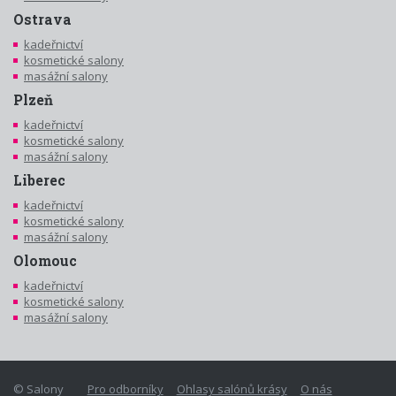
Ostrava
kadeřnictví
kosmetické salony
masážní salony
Plzeň
kadeřnictví
kosmetické salony
masážní salony
Liberec
kadeřnictví
kosmetické salony
masážní salony
Olomouc
kadeřnictví
kosmetické salony
masážní salony
© Salony
Pro odborníky
Ohlasy salónů krásy
O nás