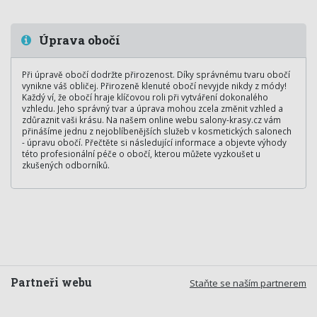
Úprava obočí
Při úpravě obočí dodržte přirozenost. Díky správnému tvaru obočí
vynikne váš obličej. Přirozeně klenuté obočí nevyjde nikdy z módy!
Každý ví, že obočí hraje klíčovou roli při vytváření dokonalého
vzhledu. Jeho správný tvar a úprava mohou zcela změnit vzhled a
zdůraznit vaši krásu. Na našem online webu salony-krasy.cz vám
přinášíme jednu z nejoblíbenějších služeb v kosmetických salonech
- úpravu obočí. Přečtěte si následující informace a objevte výhody
této profesionální péče o obočí, kterou můžete vyzkoušet u
zkušených odborníků.
Partneři webu
Staňte se naším partnerem