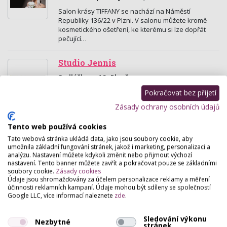
Salon krásy TIFFANY se nachází na Náměstí
Republiky 136/22 v Plzni. V salonu můžete kromě
kosmetického ošetření, ke kterému si lze dopřát
pečující…
Studio Jennis
Sedláčkova 16 , Plzeň
Kosmetické služby, poradenství, profesionální lčení
Pokračovat bez přijetí
a prodej kosmetiky.
Zásady ochrany osobních údajů
Studio OK
Tento web používá cookies
Tato webová stránka ukládá data, jako jsou soubory cookie, aby
Zbrojnická 4 , Plzeň
umožnila základní fungování stránek, jakož i marketing, personalizaci a
Provádíme kompletní kosmetické služby:
analýzu. Nastavení můžete kdykoli změnit nebo přijmout výchozí
elektronické čištění pleti, zpevňování, barvení řas a
nastavení. Tento banner můžete zavřít a pokračovat pouze se základními
soubory cookie.
Zásady cookies
obočí, depilace, peeling, laser, líčení, myostimulace
Údaje jsou shromažďovány za účelem personalizace reklamy a měření
a…
účinnosti reklamních kampaní. Údaje mohou být sdíleny se společností
Google LLC, více informací naleznete
zde
.
Kosmetické studio Divine
Sledování výkonu
Náměstí Republiky 33, Plzeň
Nezbytné
stránek