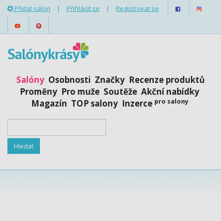
Přidat salon
|
Přihlásit se
|
Registrovat se
Salóny
Osobnosti
Značky
Recenze produktů
Proměny
Pro muže
Soutěže
Akční nabídky
pro salony
Magazín
TOP salony
Inzerce