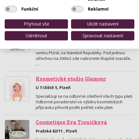
V útulném kosmetickém studiu v centru města
Funkční
Reklamní
pečujeme o Vaši pleť, ale také poradíme jak se o ni
správně starat a mnoho dalšího.
Přijmout vše
Uložit nastavení
Salon Samui
Odmítnout
Spravovat nastavení
Náměstí Republiky 14A, Plzeň
Luxusní Salon SAMUI se nachází přímo v historickém
centru Plzně, na Náměstí Republiky. Pod jednou
střechou na 200m2 zde naleznete thajské masáže,
…
Kosmetické studio Glamour
U Tržiště 5, Plzeň
Specializuji se na odborné ošetření všech typu pleti.
Odborné poradenství ve výběru kosmetických
přípravku přesně podle potřeb vaše pleti.
Cosmetique Eva Troníčková
Pražská 82/11 , Plzeň