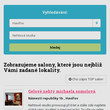
Vyhledávání:
hledej
Zobrazujeme salony, které jsou nejblíž
Vámi zadané lokality.
Chci zápis TOP salon
Gelové nehty michaela somolová
Námestí republiky 1b , Havířov
Nehtové studio provozuji již 6 let a stále zde najdete
nízké ceny, kvalitní a precizní práci. To vše ve velmi