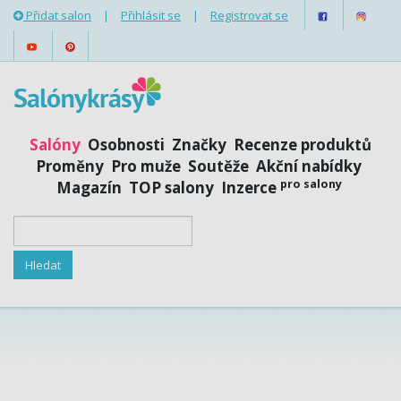
Přidat salon
|
Přihlásit se
|
Registrovat se
Salóny
Osobnosti
Značky
Recenze produktů
Proměny
Pro muže
Soutěže
Akční nabídky
pro salony
Magazín
TOP salony
Inzerce