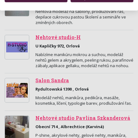
Horní těrlicko 815 , Těrlicko
Nehtová modeláž na šablony, prodlužování řas,
depilace cukrovou pastou školení a semináře ve
zmíněných oborech.
Nehtové studio-H
U Kapličky 972, Orlová
Nabízíme manikúru mokrou a suchou, modeláž
nehtů gelem a akrygelem, peeling rukou, parafinové
zábaly,aplikace gellaku, modeláž nehtů na nohou.
Salon Sandra
Rydultowská 1390 , Orlová
Modeláž nehtů, manikůra, pedikůra, masáže,
kosmetika, líčení, typologie barev, prodlužování řas.
Nehtové studio Pavlína Szkanderová
Obecní 714 , Albrechtice (Karviná)
P-shine, akrylové nehty, gelové nehty, manikůra,