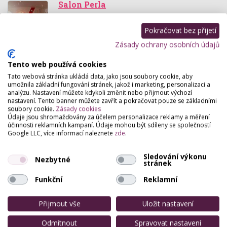
Salon Perla
Karolíny Světlé 3 , Havířov
Pokračovat bez přijetí
Kosmetika, kyslíková mezoterapi, nehtová modeláž,
pedikúra, kadeřnictví, masáže, permanentní
Zásady ochrany osobních údajů
prodlužování řas, vizážistika
Tento web používá cookies
Karolnails
Tato webová stránka ukládá data, jako jsou soubory cookie, aby
umožnila základní fungování stránek, jakož i marketing, personalizaci a
Hornická 680, Těrlicko
analýzu. Nastavení můžete kdykoli změnit nebo přijmout výchozí
nastavení. Tento banner můžete zavřít a pokračovat pouze se základními
Jmenuji se Karla a nehtovou modeláží se zabývám
soubory cookie.
Zásady cookies
od roku 2007. Tato práce se mi stala velkým
Údaje jsou shromažďovány za účelem personalizace reklamy a měření
koníčkem, především pro pocit, kdy dámy odchází s
účinnosti reklamních kampaní. Údaje mohou být sdíleny se společností
úsměvěm…
Google LLC, více informací naleznete
zde
.
Salon Maxima
Sledování výkonu
Nezbytné
stránek
Stavební 1226 , Horní Suchá
Funkční
Reklamní
Příjemný salon s prima atmosférou a dlouholetou
praxí.
Přijmout vše
Uložit nastavení
Studio Těrlicko
Odmítnout
Spravovat nastavení