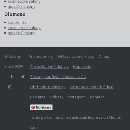
kosmetické salony
masážní salony
Olomouc
kadeřnictví
kosmetické salony
masážní salony
© Salony
Pro odborníky
Ohlasy salónů krásy
O nás
krásy 2026
Často kladené dotazy
Nápověda
Zásady používání Cookies a OU
Obchodní podmínky
Ochrana osobních údajů
Reklama
Odkazy
Instagram
Kontakt
Mojekrasa
Tento portál mediálně zastupuje Impression Media,
s.r.o.