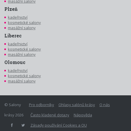
masážní salony
Plzeň
kadeřnictví
kosmetické salony
masážní salony
Liberec
kadeřnictví
kosmetické salony
masážní salony
Olomouc
kadeřnictví
kosmetické salony
masážní salony
© Salony
Pro odborníky
Ohlasy salónů krásy
O nás
krásy 2026
Často kladené dotazy
Nápověda
Zásady používání Cookies a OU