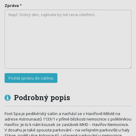
Zpráva
*
Podrobný popis
Foot Spa je pedikérský salón a nachází se v Havířově-Městě na
adrese Astrounautů 1133/1 v přímé blízkosti nemocnice s poliklinikou
Havířov. Je to k nám kousek ze zastávek MHD – Havířov-Nemocnice.
V dosahu je také spousta parkování – na veřejném parkovišti u haly
Slávie, podél ulice Astronautů, i placené parkování u nemocnice,