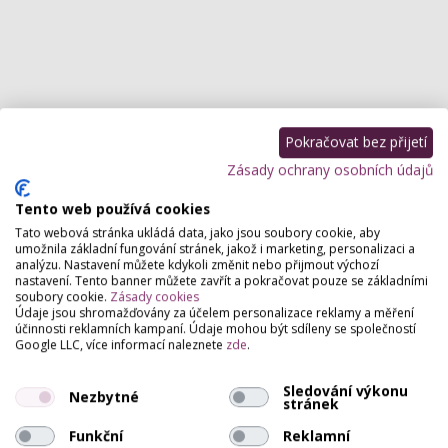
Pokračovat bez přijetí
Služby, které poskytujeme
Zásady ochrany osobních údajů
Tento web používá cookies
Nehtová studia
Tato webová stránka ukládá data, jako jsou soubory cookie, aby
Manikúra
,
P-shine
,
Parafinový zábal na ruce, nohy
,
Zpevnění
umožnila základní fungování stránek, jakož i marketing, personalizaci a
nehtů
,
Lakování nehtů klasické
,
Francouzská manikúra
,
Suchá
analýzu. Nastavení můžete kdykoli změnit nebo přijmout výchozí
(medicinální) pedikúra
,
Mokrá pedikúra
,
Masáž rukou
,
Pedikúra
,
nastavení. Tento banner můžete zavřít a pokračovat pouze se základními
Pánská manikúra
,
Mobilní nehtové studio
,
Gel lak/Shellac
soubory cookie.
Zásady cookies
Údaje jsou shromažďovány za účelem personalizace reklamy a měření
účinnosti reklamních kampaní. Údaje mohou být sdíleny se společností
Google LLC, více informací naleznete
zde
.
Hodnocení salónu
Sledování výkonu
Nezbytné
stránek
Pro přidání hodnocení se
přihlašte
.
Funkční
Reklamní