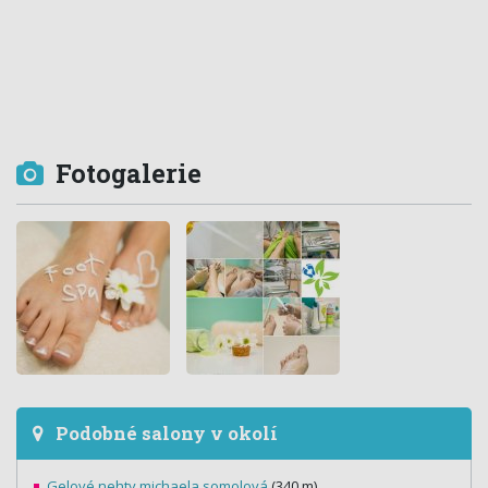
Fotogalerie
Podobné salony v okolí
Gelové nehty michaela somolová
(340 m)