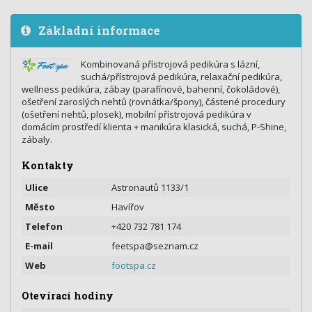
Základní informace
Kombinovaná přístrojová pedikúra s lázní,
suchá/přístrojová pedikúra, relaxační pedikúra,
wellness pedikúra, zábay (parafínové, bahenní, čokoládové),
ošetření zaroslých nehtů (rovnátka/špony), částené procedury
(ošetření nehtů, plosek), mobilní přístrojová pedikúra v
domácím prostředí klienta + manikúra klasická, suchá, P-Shine,
zábaly.
Kontakty
Ulice
Astronautů 1133/1
Město
Havířov
Telefon
+420 732 781 174
E-mail
feetspa@seznam.cz
Web
footspa.cz
Otevírací hodiny