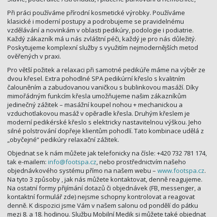
Při práci používáme přírodní kosmetické výrobky. Používáme
klasické i moderní postupy a podrobujeme se pravidelnému
vzdělávání a novinkám v oblasti pedikúry, podologie i podiatrie.
Každý zákazník má u nás zvláštní péči, každý je pro nás důležitý.
Poskytujeme komplexní služby s využitím nejmodernějších metod
ověřených v praxi.
Pro větší požitek a relaxaci při samotné pedikúře máme na výběr ze
dvou křesel. Extra pohodlné SPA pedikúrní křeslo s kvalitním
čalouněním a zabudovanou vaničkou s bublinkovou masáží. Díky
mimořádným funkcím křesla umožňujeme našim zákazníkům
jedinečný zážitek – masážní koupel nohou + mechanickou a
vzduchotlakovou masáž v opěradle křesla. Druhým křeslem je
moderní pedikérské křeslo s elektricky nastavitelnou výškou. Jeho
silné polstrování dopřeje klientům pohodlí. Tato kombinace udělá z
„obyčejné“ pedikúry relaxační zážitek.
Objednat se k nám můžete jak telefonicky na čísle: +420 732 781 174,
tak e-mailem:
info@
footspa.cz
, nebo prostřednictvím našeho
objednávkového systému přímo na našem webu –
www.footspa.cz
.
Na tyto 3 způsoby , jak nás můžete kontaktovat, denně reagujeme.
Na ostatní formy přijímání dotazů či objednávek (FB, messenger, a
kontaktní formulář zde) nejsme schopny kontrolovat a reagovat
denně. K dispozici jsme Vám v našem salonu od pondělí do pátku
mezi 8. a 18. hodinou. Službu Mobilní Medik si můžete také objednat