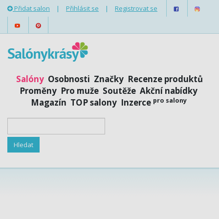
Přidat salon
|
Přihlásit se
|
Registrovat se
Salóny
Osobnosti
Značky
Recenze produktů
Proměny
Pro muže
Soutěže
Akční nabídky
pro salony
Magazín
TOP salony
Inzerce