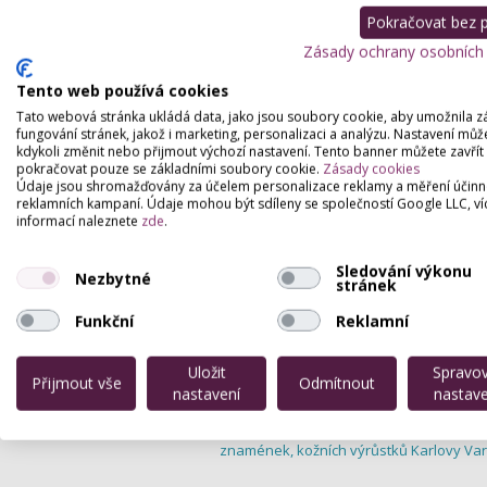
funkcí, který zaručuje rychlé hojení 
Pokračovat bez př
faktorech, včetně velikosti kožního út
Zásady ochrany osobních
Výhodou odstranění znamének a kožní
proceduru, která nezanechává viditel
Tento web používá cookies
nebezpečné, takže jejich odstraněn
Tato webová stránka ukládá data, jako jsou soubory cookie, aby umožnila z
fungování stránek, jakož i marketing, personalizaci a analýzu. Nastavení můž
Kontraindikace zahrnují těhotenství, 
kdykoli změnit nebo přijmout výchozí nastavení. Tento banner můžete zavřít
poruch. Procedura je vhodná pro klient
pokračovat pouze se základními soubory cookie.
Zásady cookies
nebo kteří se snaží dosáhnout dokon
Údaje jsou shromažďovány za účelem personalizace reklamy a měření účinn
reklamních kampaní. Údaje mohou být sdíleny se společností Google LLC, ví
Po ošetření mohou být potřeba další n
informací naleznete
zde
.
Celkově je však odstranění znamének
způsobem, jak se zbavit nepříjemných
Sledování výkonu
Nezbytné
stránek
Odstranění znamének, kožních výrůstků
Funkční
Reklamní
Odstranění znamének, kožních výrůstků
Odstranění znamének, kožních výrůstků 
Uložit
Spravo
Odstranění znamének, kožních výrůstků
Přijmout vše
Odmítnout
Břeclav
Odstranění znamének, kožních v
nastavení
nastave
Hradec Králové
Odstranění znamének, ko
výrůstků Pardubice
Odstranění znamének
znamének, kožních výrůstků Karlovy Va