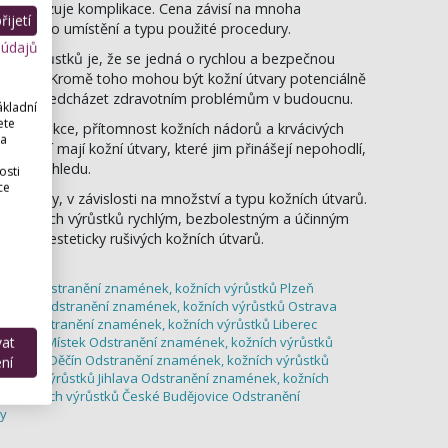
a minimalizuje komplikace. Cena závisí na mnoha
ijetí
varu, jeho umístění a typu použité procedury.
 údajů
ch výrůstků je, že se jedná o rychlou a bezpečnou
né jizvy. Kromě toho mohou být kožní útvary potenciálně
í může předcházet zdravotním problémům v budoucnu.
ákladní
ete
kožní infekce, přítomnost kožních nádorů a krvácivých
 a
y, kteří mají kožní útvary, které jim přinášejí nepohodlí,
alého vzhledu.
osti
ce
ávštěvy, v závislosti na množství a typu kožních útvarů.
 a kožních výrůstků rychlým, bezbolestným a účinným
 nebo esteticky rušivých kožních útvarů.
 Brno
Odstranění znamének, kožních výrůstků Plzeň
 Praha
Odstranění znamének, kožních výrůstků Ostrava
Zlín
Odstranění znamének, kožních výrůstků Liberec
vat
 Frýdek-Místek
Odstranění znamének, kožních výrůstků
ýrůstků Děčín
Odstranění znamének, kožních výrůstků
ní
žních výrůstků Jihlava
Odstranění znamének, kožních
, kožních výrůstků České Budějovice
Odstranění
ry