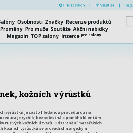
Přidat salon
|
Přihlásit se
|
Regi
Salóny
Osobnosti
Značky
Recenze produktů
Proměny
Pro muže
Soutěže
Akční nabídky
pro salony
Magazín
TOP salony
Inzerce
nek, kožních výrůstků
ch výrůstků je často hledanou procedurou na
rocedura je rychlá, bezbolestná a pomáhá klientům
ky rušivých kožních útvarů. Odstranění mateřských
ch kožních výrůstků se provádí chirurgickým