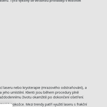
seru. Tyto výkony se většinou provádějí v místním
í laseru nebo kryoterapie (mrazového odstraňování), a
 a jeho umístění. Klienti jsou během procedury plně
aždodennímu životu okamžitě po dokončení ošetření.
rné k pokožce. Mezi trendy patří využití laseru s frakční