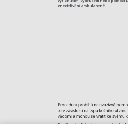
vyříznutím, výbrusem nebo pomocí la
znecitlivění ambulantně.
Procedura probíhá neinvazivně pomoc
to v závislosti na typu kožního útvaru
vědomi a mohou se vrátit ke svému k
Používané přístroje jsou moderní a šet