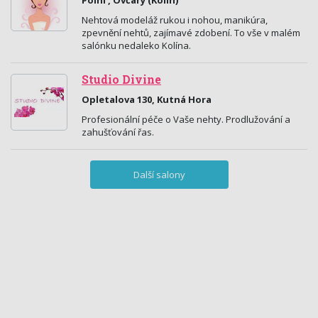
Polní , Ovčáry (Kolín)
Nehtová modeláž rukou i nohou, manikúra,
zpevnění nehtů, zajímavé zdobení. To vše v malém
salónku nedaleko Kolína.
Studio Divine
Opletalova 130, Kutná Hora
Profesionální péče o Vaše nehty. Prodlužování a
zahušťování řas.
Další salony