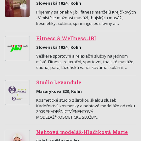
Slovenská 1024 , Kolín
Přijemný salonek v j.b.i.fitness manželů Krejčíkových
. V místě je možnost masáží, thajských masáží,
kosmetiky, solária, spinningu, posilovny a…
Fitness & Wellness JBI
Slovenská 1024 , Kolín
Veškeré sportovní a relaxační služby na jednom
místě. Fitness, relaxační, sportovní, thajské masáže,
sauna, pára, lázeňská vana, kavárna, solární,…
Studio Levandule
Masarykova 823, Kolín
Kosmetické studio z širokou škálou služeb
Kadeřnictví, kosmetiky a nehtové modeláže od roku
2003 *KADEŘNICTVÍ*NEHTOVÁ
MODELÁŽ*KOSMETICKÉ SLUŽBY…
Nehtová modeláž-Hladíková Marie