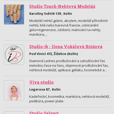
Studio Touch-Nehtová Modeláž
Karolíny Světlé 139 , Kolín
Modeláž nehtů gelem, akrylem, modeláž přírodních
nehtů, bílá nebo barevná francie, odstranění
gelu+regenerace, zdobení, malování na nehty,
manikúra,…
Studio-ib - Ilona Vokálová Brůžová
Pod Vinicí 472, Žiželice (Kolín)
Diamond Lashes prodlužování a zahušťování řas
metodou řasa na řasu, objemové prodlužování řas,
nehtová modeláž, aplikace gellaku, kosmetické a…
Viva studio
Legerova 87 , Kolín
Kadeřnictví, kosmetika, manikúra, nehtová modeláž,
pedikúra, power plate.
Studio Selvert