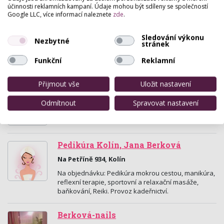
solárium…
účinnosti reklamních kampaní. Údaje mohou být sdíleny se společností
Google LLC, více informací naleznete
zde
.
Kosmetické služby
Sledování výkonu
Nezbytné
Pražská 18 , Kolín
stránek
Náš salon pracuje s přírodní českou kosmetikou
Funkční
Reklamní
značky RYOR.
Přijmout vše
Uložit nastavení
TJ-kadeřnictví
Odmítnout
Spravovat nastavení
Tovární 46, Kolín
Kadeřnictví a nehtová modeláž.
Pedikúra Kolín, Jana Berková
Na Petříně 934, Kolín
Na objednávku: Pedikúra mokrou cestou, manikúra,
reflexní terapie, sportovní a relaxační masáže,
baňkování, Reiki. Provoz kadeřnictví.
Berková-nails