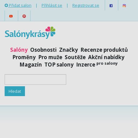
Přidat salon
|
Přihlásit se
|
Registrovat se
Salóny
Osobnosti
Značky
Recenze produktů
Proměny
Pro muže
Soutěže
Akční nabídky
pro salony
Magazín
TOP salony
Inzerce