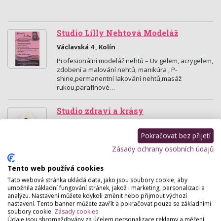
Studio Lilly Nehtová Modeláž
Václavská 4 , Kolín
Profesionální modeláž nehtů – Uv gelem, acrygelem,
zdobení a malování nehtů, manikúra , P-
shine,permanentní lakování nehtů,masáž
rukou,parafínové…
Studio zdraví a krásy
Kmochova 569 , Kolín
Pokračovat bez přijetí
Nabízíme: pedikuru mokrou cestou, kadeřnictví,
manikúru, masérske služby, vizážistika, bodyter.
Zásady ochrany osobních údajů
Tento web používá cookies
Hair & Beauty Salon Dragonfly
Tato webová stránka ukládá data, jako jsou soubory cookie, aby
Sokolská 166, Kolín
umožnila základní fungování stránek, jakož i marketing, personalizaci a
analýzu. Nastavení můžete kdykoli změnit nebo přijmout výchozí
Nechte se povznést! Profesionální salon pečující o
nastavení. Tento banner můžete zavřít a pokračovat pouze se základními
Vaší krásu a zdraví. Kadeřnictví, kosmetika,
soubory cookie.
Zásady cookies
pedikúra, nehtová modeláž, manikúra, masáže,
Údaje jsou shromažďovány za účelem personalizace reklamy a měření