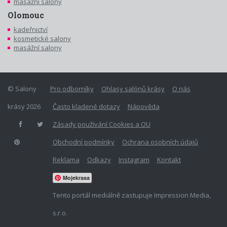
masážní salony
Olomouc
kadeřnictví
kosmetické salony
masážní salony
© Salony
Pro odborníky
Ohlasy salónů krásy
O nás
krásy 2026
Často kladené dotazy
Nápověda
Zásady používání Cookies a OU
Obchodní podmínky
Ochrana osobních údajů
Reklama
Odkazy
Instagram
Kontakt
Mojekrasa
Tento portál mediálně zastupuje Impression Media,
s.r.o.