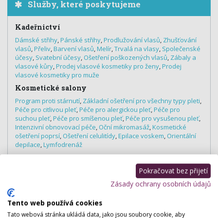
Služby, které poskytujeme
Kadeřnictví
Dámské střihy
,
Pánské střihy
,
Prodlužování vlasů
,
Zhušťování
vlasů
,
Přeliv
,
Barvení vlasů
,
Melír
,
Trvalá na vlasy
,
Společenské
účesy
,
Svatební účesy
,
Ošetření poškozených vlasů
,
Zábaly a
vlasové kůry
,
Prodej vlasové kosmetiky pro ženy
,
Prodej
vlasové kosmetiky pro muže
Kosmetické salony
Program proti stárnutí
,
Základní ošetření pro všechny typy pleti
,
Péče pro citlivou pleť
,
Péče pro alergickou pleť
,
Péče pro
suchou pleť
,
Péče pro smíšenou pleť
,
Péče pro vysušenou pleť
,
Intenzivní obnovovací péče
,
Oční mikromasáž
,
Kosmetické
ošetření poprsí
,
Ošetření celulitídy
,
Epilace voskem
,
Orientální
depilace
,
Lymfodrenáž
Profesionální vizážisté
Denní a večerní líčení
,
Vizážistika
Pokračovat bez přijetí
Nehtová studia
Zásady ochrany osobních údajů
Manikúra
,
Modeláž akrylových nehtů
,
Doplnění akrylem
,
P-
Tento web používá cookies
shine
,
Parafinový zábal na ruce, nohy
,
Modeláž gelových
nehtů
,
Doplnění gelem
,
Zpevnění nehtů
,
Lakování nehtů
Tato webová stránka ukládá data, jako jsou soubory cookie, aby