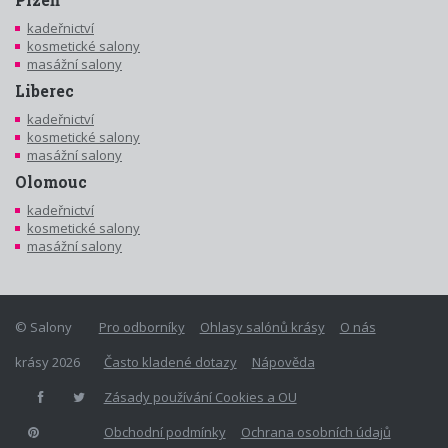
kadeřnictví
kosmetické salony
masážní salony
Liberec
kadeřnictví
kosmetické salony
masážní salony
Olomouc
kadeřnictví
kosmetické salony
masážní salony
© Salony
Pro odborníky
Ohlasy salónů krásy
O nás
krásy 2026
Často kladené dotazy
Nápověda
Zásady používání Cookies a OU
Obchodní podmínky
Ochrana osobních údajů