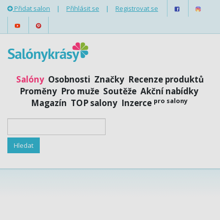
Přidat salon
|
Přihlásit se
|
Registrovat se
Salóny
Osobnosti
Značky
Recenze produktů
Proměny
Pro muže
Soutěže
Akční nabídky
pro salony
Magazín
TOP salony
Inzerce