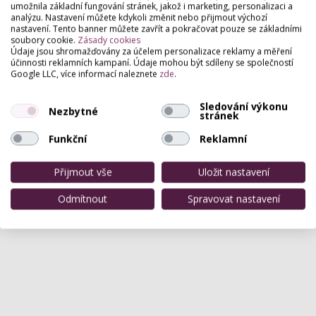
klasické
,
Francouzská manikúra
,
Zdobení nehtů (nail art)
,
umožnila základní fungování stránek, jakož i marketing, personalizaci a
analýzu. Nastavení můžete kdykoli změnit nebo přijmout výchozí
Mokrá pedikúra
,
Masáž rukou
,
Pedikúra
,
Pánská manikúra
,
nastavení. Tento banner můžete zavřít a pokračovat pouze se základními
Modeláž nehtů na nohou
soubory cookie.
Zásady cookies
Údaje jsou shromažďovány za účelem personalizace reklamy a měření
účinnosti reklamních kampaní. Údaje mohou být sdíleny se společností
Google LLC, více informací naleznete
zde
.
Hodnocení salónu
Sledování výkonu
Nezbytné
stránek
Pro přidání hodnocení se
přihlašte
.
Funkční
Reklamní
Zatím zde není žádné hodnocení.
Přijmout vše
Uložit nastavení
Odmítnout
Spravovat nastavení