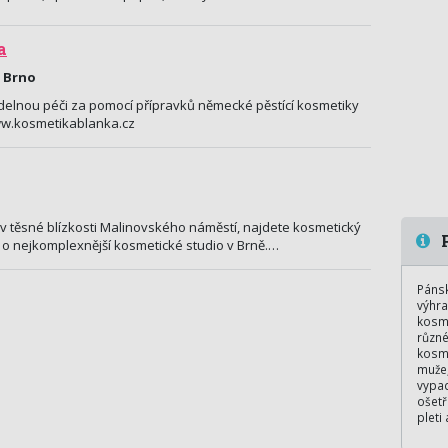
a
 Brno
videlnou péči za pomocí přípravků německé pěstící kosmetiky
ww.kosmetikablanka.cz
v těsné blízkosti Malinovského náměstí, najdete kosmetický
P
 o nejkomplexnější kosmetické studio v Brně.…
Pánsk
výhra
kosme
různé
kosme
muže,
vypad
ošetř
pleti