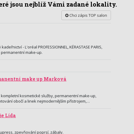
ré jsou nejblíž Vámi zadané lokality.
Chci zápis TOP salon
 kadeřnictví - L'oréal PROFESSIONNEL, KÉRASTASE PARIS,
s, permanentní make-up.
manentní make up Marková
í kompletní kosmetické služby, permanentní make-up,
tování obočí a linek nejmodernějším přístrojem,…
e Lída
upress, zpevňování poprsí, zábaly.