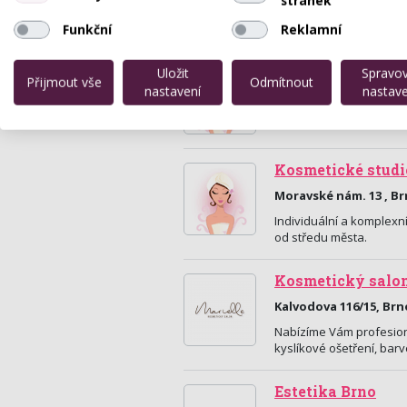
Funkční
Reklamní
Ivona Holzbeche
Uložit
Spravo
Přijmout vše
Odmítnout
nastavení
nastave
Zelný Trh 10, Brno
Kosmetický salon Sothys
Kosmetické studi
Moravské nám. 13 , B
Individuální a komplexní
od středu města.
Kosmetický salon
Kalvodova 116/15, Brn
Nabízíme Vám profesion
kyslíkové ošetření, barv
Estetika Brno