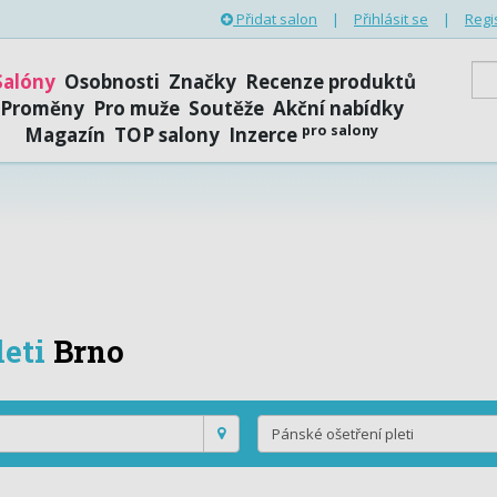
Přidat salon
|
Přihlásit se
|
Regi
Salóny
Osobnosti
Značky
Recenze produktů
Proměny
Pro muže
Soutěže
Akční nabídky
pro salony
Magazín
TOP salony
Inzerce
eti
Brno