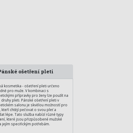
ánské ošetření pleti
á kosmetika - ošetření pleti určeno
dně pro muže. V kombinaci s
tickými přípravky pro ženy lze použít na
 druhy pleti. Pánské ošetření pleti v
tickém salonu je skvělou možností pro
 kteří chtějí pečovat o svou pleť a
at lépe. Tato služba nabízí různé typy
ení, které jsou přizpůsobené mužské
 a jejím specifickým potřebám.