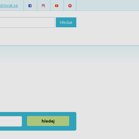
strovat se
hledej