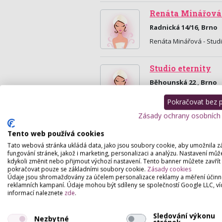
Renáta Minářová 
Radnická 14/16, Brno
Renáta Minářová - Stud
Studio eternity
Běhounská 22 , Brno
Studio Eternity poskytuj
Pokračovat bez př
snahou je poskytnout V
Zásady ochrany osobních
Tento web používá cookies
Tato webová stránka ukládá data, jako jsou soubory cookie, aby umožnila z
fungování stránek, jakož i marketing, personalizaci a analýzu. Nastavení můž
kdykoli změnit nebo přijmout výchozí nastavení. Tento banner můžete zavřít
pokračovat pouze se základními soubory cookie.
Zásady cookies
Údaje jsou shromažďovány za účelem personalizace reklamy a měření účinn
reklamních kampaní. Údaje mohou být sdíleny se společností Google LLC, ví
informací naleznete
zde
.
Sledování výkonu
Nezbytné
stránek