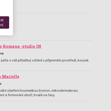
rová
vat
ní
 Paris.
o Romana -studio IN
rno
 péče o váš přitažlivý vzhled v příjemném prostředí, kousek
 Marielle
o
ální ošetření kosmetikou Environ, mikrodermabrazi,
ení a formování obočí, trvalá na řasy.