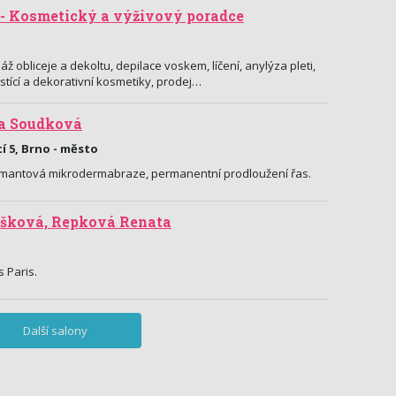
- Kosmetický a výživový poradce
 obliceje a dekoltu, depilace voskem, líčení, anylýza pleti,
stící a dekorativní kosmetiky, prodej…
a Soudková
 5, Brno - město
amantová mikrodermabraze, permanentní prodloužení řas.
šková, Repková Renata
 Paris.
Další salony