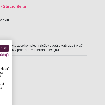
- Studio Remi
io Remi
e již od roku 2006 kompletmí služby v péči o Vaši vizáž. Naší
ijetí
ám kvalitu v prostředí moderního designu…
 údajů
ákladní
ete
 a
osti
ce