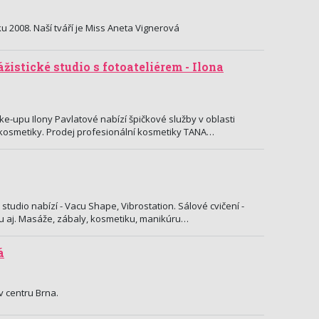
u 2008. Naší tváří je Miss Aneta Vignerová
žistické studio s fotoateliérem - Ilona
ke-upu Ilony Pavlatové nabízí špičkové služby v oblasti
 kosmetiky. Prodej profesionální kosmetiky TANA…
 studio nabízí - Vacu Shape, Vibrostation. Sálové cvičení -
su aj. Masáže, zábaly, kosmetiku, manikúru…
á
v centru Brna.