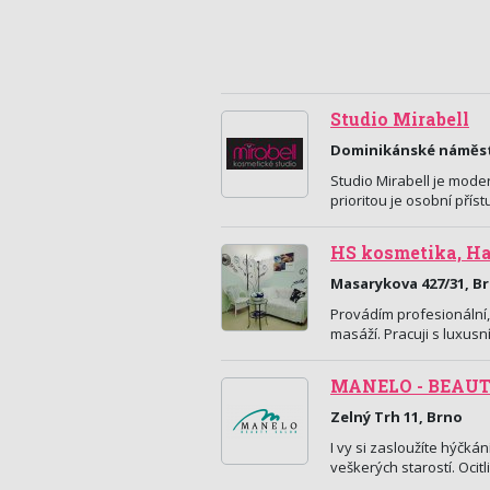
Studio Mirabell
Dominikánské náměstí
Studio Mirabell je moder
prioritou je osobní pří
HS kosmetika, Ha
Masarykova 427/31, B
Provádím profesionální,
masáží. Pracuji s luxus
MANELO - BEAU
Zelný Trh 11, Brno
I vy si zasloužíte hýčká
veškerých starostí. Oci