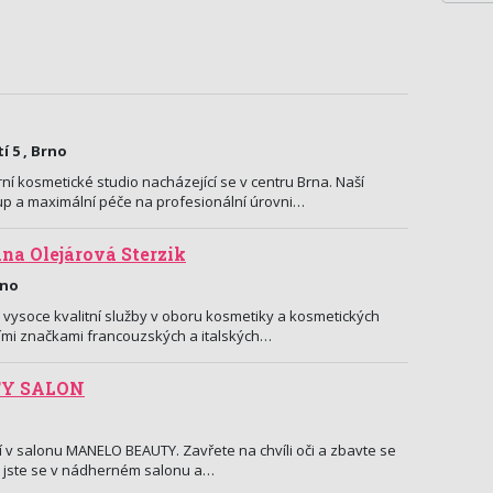
 5 , Brno
ní kosmetické studio nacházející se v centru Brna. Naší
stup a maximální péče na profesionální úrovni…
na Olejárová Sterzik
rno
 vysoce kvalitní služby v oboru kosmetiky a kosmetických
ními značkami francouzských a italských…
TY SALON
ní v salonu MANELO BEAUTY. Zavřete na chvíli oči a zbavte se
tli jste se v nádherném salonu a…