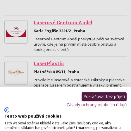
Laserové Centrum Anděl
Karla Engliše 3221/2 , Praha
Laserové Centrum Anděl poskytuje péči na světové
úrovni, kde je na prvním místě osobní přístup a
spokojenost klientů.
LaserPlastic
Platnéřská 89/11, Praha
Provádíme laserové a estetické zákroky a plastické
operace. Laserem odstraňujeme vrásky, pigment,
mateřská znaménka, výrůstky, křečové žíly,
chloupky…
Pokračovat bez přijetí
Zásady ochrany osobních údajů
ALTOS laserová dermatologická
klinika
Tento web používá cookies
Karlovo Náměstí 2097, Praha
Tato webová stránka ukládá data, jako jsou soubory cookie, aby
umožnila základní fungování stránek, jakož i marketing, personalizaci a