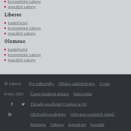
kosmetické salony
masážní salony
Liberec
kadeřnictví
kosmetické salony
masážní salony
Olomouc
kadeřnictví
kosmetické salony
masážní salony
© Salony
Pro odborníky
Ohlasy salónů krásy
O nás
krásy 2026
Často kladené dotazy
Nápověda
Zásady používání Cookies a OU
Obchodní podmínky
Ochrana osobních údajů
Reklama
Odkazy
Instagram
Kontakt