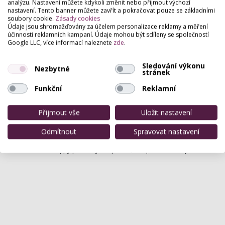
Klinika Altos předkládá širokou nabídku zákroků v
analýzu. Nastavení můžete kdykoli změnit nebo přijmout výchozí
oblasti estetické medicíny, laserové a korektivní
nastavení. Tento banner můžete zavřít a pokračovat pouze se základními
dermatologie, nebo plastické chirurgie, které…
soubory cookie.
Zásady cookies
Údaje jsou shromažďovány za účelem personalizace reklamy a měření
účinnosti reklamních kampaní. Údaje mohou být sdíleny se společností
Ústav estetické medicíny
Google LLC, více informací naleznete
zde
.
Vyšehradská 320/49 , Praha
Sledování výkonu
Nezbytné
Ordinace plastické chirurgie, korektivní
stránek
dermatologie a laserové terapie.
Funkční
Reklamní
Medicom Clinic
Přijmout vše
Uložit nastavení
Spálená 75/16, Praha
Odmítnout
Spravovat nastavení
Je moderní, nově vybudovaná, soukromá klinika
plastické a estetické chirurgie, provádějící veškeré
typy plastických operací, se specializovaným…