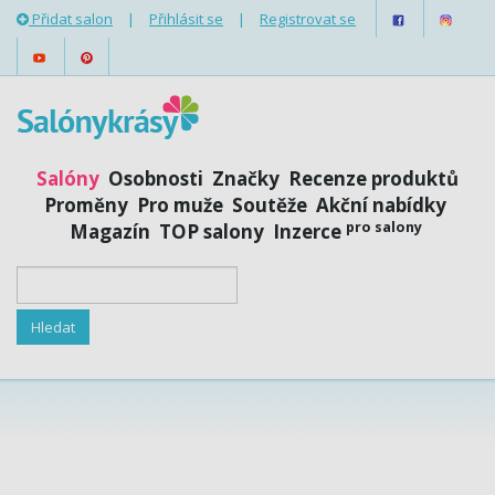
Přidat salon
|
Přihlásit se
|
Registrovat se
Salóny
Osobnosti
Značky
Recenze produktů
Proměny
Pro muže
Soutěže
Akční nabídky
pro salony
Magazín
TOP salony
Inzerce