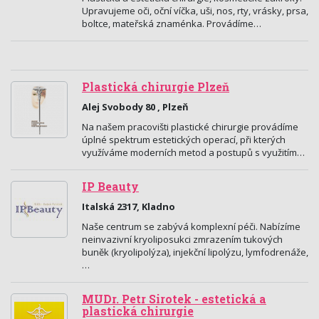
Upravujeme oči, oční víčka, uši, nos, rty, vrásky, prsa,
boltce, mateřská znaménka. Provádíme…
Plastická chirurgie Plzeň
Alej Svobody 80 , Plzeň
Na našem pracovišti plastické chirurgie provádíme
úplné spektrum estetických operací, při kterých
využíváme moderních metod a postupů s využitím…
IP Beauty
Italská 2317, Kladno
Naše centrum se zabývá komplexní péči. Nabízíme
neinvazivní kryoliposukci zmrazením tukových
buněk (kryolipolýza), injekční lipolýzu, lymfodrenáže,
…
MUDr. Petr Sirotek - estetická a
plastická chirurgie