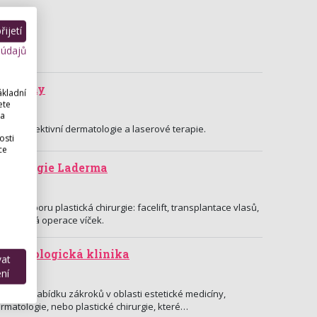
ijetí
 údajů
medicíny
ákladní
ete
Praha
 a
rgie, korektivní dermatologie a laserové terapie.
osti
ce
 chirurgie Laderma
y z oboru plastická chirurgie: facelift, transplantace vlasů,
 plastická operace víček.
ermatologická klinika
vat
ní
 Praha
širokou nabídku zákroků v oblasti estetické medicíny,
rmatologie, nebo plastické chirurgie, které…