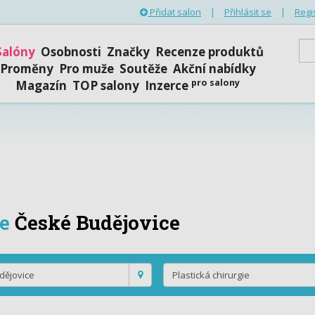
Přidat salon
|
Přihlásit se
|
Regi
Salóny
Osobnosti
Značky
Recenze produktů
Proměny
Pro muže
Soutěže
Akční nabídky
pro salony
Magazín
TOP salony
Inzerce
ie
České Budějovice