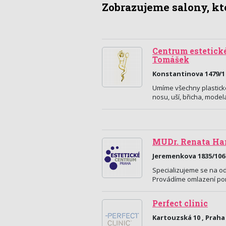
Zobrazujeme salony, kte
Centrum estetické
Tomášek
Konstantinova 1479/1 
Umíme všechny plastické e
nosu, uší, břicha, modela
MUDr. Renata Han
Jeremenkova 1835/106 
Specializujeme se na ods
Provádíme omlazení pomo
Perfect clinic
Kartouzská 10 , Praha