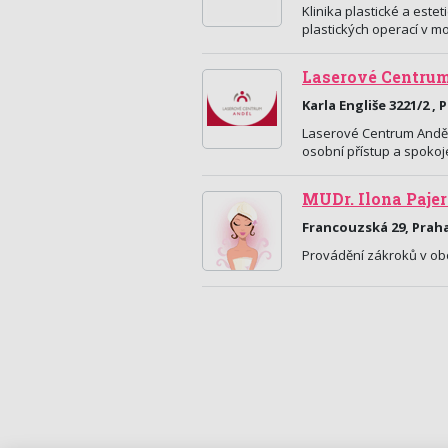
Klinika plastické a este
plastických operací v m
Laserové Centru
Karla Engliše 3221/2 , 
Laserové Centrum Anděl 
osobní přístup a spokoje
MUDr. Ilona Paje
Francouzská 29, Prah
Provádění zákroků v obo