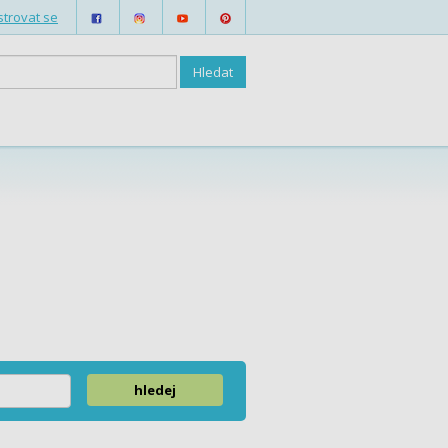
strovat se
hledej