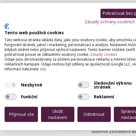
Pokračovat bez př
Zásady ochrany osobních
Tento web používá cookies
Ústav estetické 
Tato webová stránka ukládá data, jako jsou soubory cookie, aby umožnila z
fungování stránek, jakož i marketing, personalizaci a analýzu. Nastavení můž
Vyšehradská 320/49 , 
kdykoli změnit nebo přijmout výchozí nastavení. Tento banner můžete zavřít
pokračovat pouze se základními soubory cookie.
Zásady cookies
Ordinace plastické chiru
Údaje jsou shromažďovány za účelem personalizace reklamy a měření účinn
reklamních kampaní. Údaje mohou být sdíleny se společností Google LLC, ví
informací naleznete
zde
.
Klinika plastické
Rumunská 22 , Praha
Sledování výkonu
Nezbytné
stránek
Provádíme všechny zákrok
plastická operace nosu,
Funkční
Reklamní
ALTOS laserová d
Uložit
Spravo
Přijmout vše
Odmítnout
nastavení
nastave
Karlovo Náměstí 2097,
Klinika Altos předkládá 
laserové a korektivní de