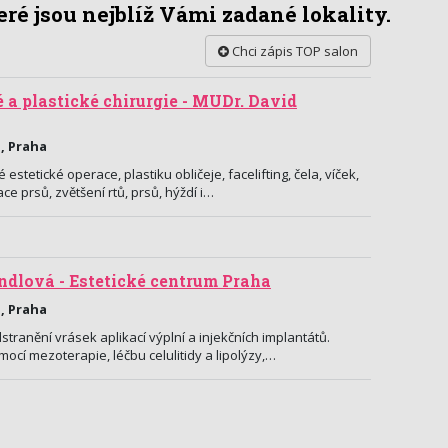
ré jsou nejblíž Vámi zadané lokality.
Chci zápis TOP salon
 a plastické chirurgie - MUDr. David
, Praha
stetické operace, plastiku obličeje, facelifting, čela, víček,
ce prsů, zvětšení rtů, prsů, hýždí i…
dlová - Estetické centrum Praha
, Praha
tranění vrásek aplikací výplní a injekčních implantátů.
cí mezoterapie, léčbu celulitidy a lipolýzy,…