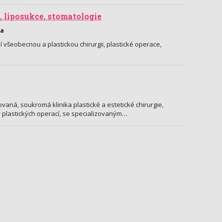
, liposukce, stomatologie
ha
 všeobecnou a plastickou chirurgii, plastické operace,
vaná, soukromá klinika plastické a estetické chirurgie,
y plastických operací, se specializovaným…