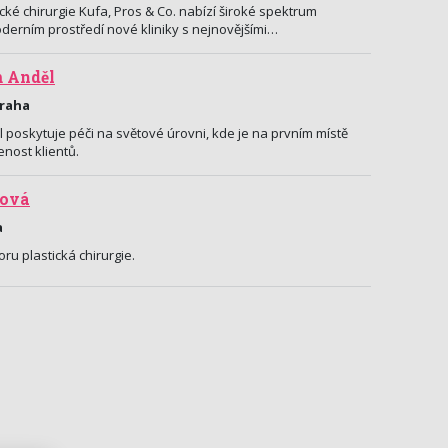
tické chirurgie Kufa, Pros & Co. nabízí široké spektrum
oderním prostředí nové kliniky s nejnovějšími…
m Anděl
Praha
poskytuje péči na světové úrovni, kde je na prvním místě
nost klientů.
rová
a
ru plastická chirurgie.