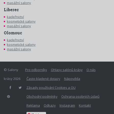
masážní salony
Liberec
kadeřnictví
kosmetické salony
masážní salony
Olomouc
kadeřnictví
kosmetické salony
masážní salony
© Salony
Pro odborníky
Ohlasy salónů krásy
O nás
krásy 2026
Často kladené dotazy
Nápověda
Zásady používání Cookies a OU
Obchodní podmínky
Ochrana osobních údajů
Reklama
Odkazy
Instagram
Kontakt