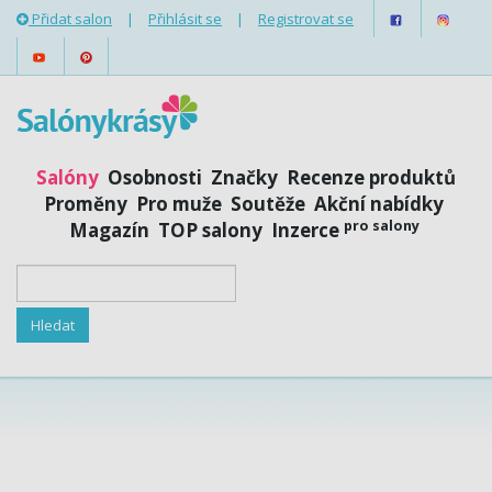
Přidat salon
|
Přihlásit se
|
Registrovat se
Salóny
Osobnosti
Značky
Recenze produktů
Proměny
Pro muže
Soutěže
Akční nabídky
pro salony
Magazín
TOP salony
Inzerce