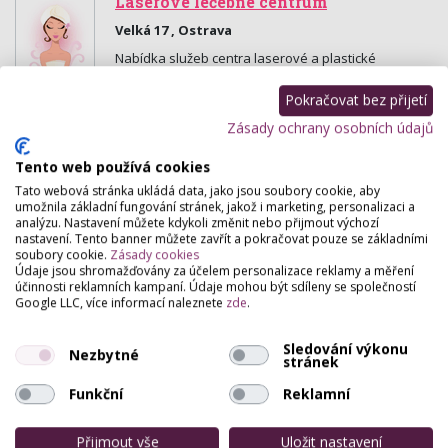
Laserové léčebné centrum
Velká 17 , Ostrava
Nabídka služeb centra laserové a plastické
chirurgie, kožní a praktické lékařství.
Pokračovat bez přijetí
Zásady ochrany osobních údajů
Tento web používá cookies
Tato webová stránka ukládá data, jako jsou soubory cookie, aby
umožnila základní fungování stránek, jakož i marketing, personalizaci a
analýzu. Nastavení můžete kdykoli změnit nebo přijmout výchozí
nastavení. Tento banner můžete zavřít a pokračovat pouze se základními
soubory cookie.
Zásady cookies
Údaje jsou shromažďovány za účelem personalizace reklamy a měření
účinnosti reklamních kampaní. Údaje mohou být sdíleny se společností
Google LLC, více informací naleznete
zde
.
Sledování výkonu
Nezbytné
stránek
Funkční
Reklamní
Přijmout vše
Uložit nastavení