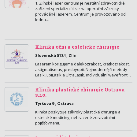
1. Zlínské laser centrum je nestátní zdravotnické
zařízení specializující se na operační zákroky
prováděné laserem. Centrum je provozováno od
ledna…
Klinika oční a estetické chirurgie
Slovenská 5184 , Zlín
Laserem korigujeme dalekozrakost, krátkozrakost,
astigmatismus, presbyopii. Nejmodernější metody
Lasik, EpiLasik a UltraLasik. Individuální wavefront…
Klinika plastické chirurgie Ostrava
s.r.o.
Tyršova 9 , Ostrava
Klinika poskytuje zákroky plastické chirurgie a
estetické medicíny, nehrazené zdravotními
pojišťovnami.