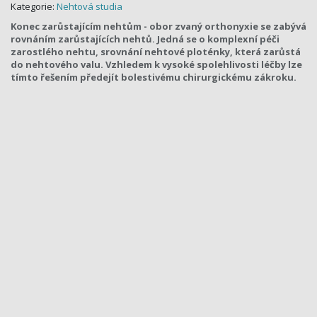
Kategorie:
Nehtová studia
Konec zarůstajícím nehtům - obor zvaný orthonyxie se zabývá
rovnáním zarůstajících nehtů. Jedná se o komplexní péči
zarostlého nehtu, srovnání nehtové ploténky, která zarůstá
do nehtového valu. Vzhledem k vysoké spolehlivosti léčby lze
tímto řešením předejít bolestivému chirurgickému zákroku.