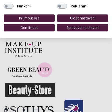
Funkční
Reklamní
Přijmout vše
Uložit nastavení
Odmítnout
Spravovat nastavení