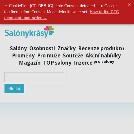
✕
Přidat salon
|
Přihlásit se
|
Registrovat se
⚠ CookieFirst [CF_DEBUG]: Late Consent detected — a Google
tag fired before Consent Mode defaults were set.
How to fix: GTG
/ consent load order →
Salóny
Osobnosti
Značky
Recenze produktů
Proměny
Pro muže
Soutěže
Akční nabídky
pro salony
Magazín
TOP salony
Inzerce