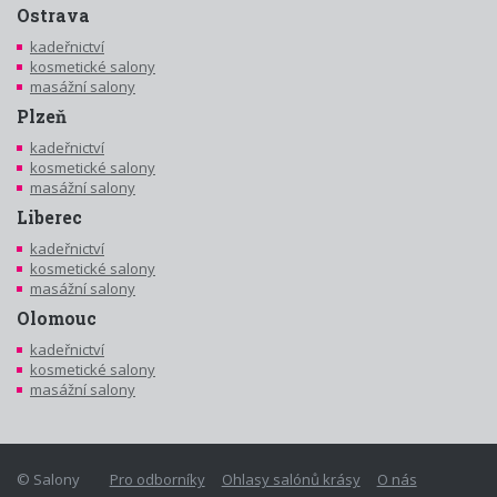
Ostrava
kadeřnictví
kosmetické salony
masážní salony
Plzeň
kadeřnictví
kosmetické salony
masážní salony
Liberec
kadeřnictví
kosmetické salony
masážní salony
Olomouc
kadeřnictví
kosmetické salony
masážní salony
© Salony
Pro odborníky
Ohlasy salónů krásy
O nás