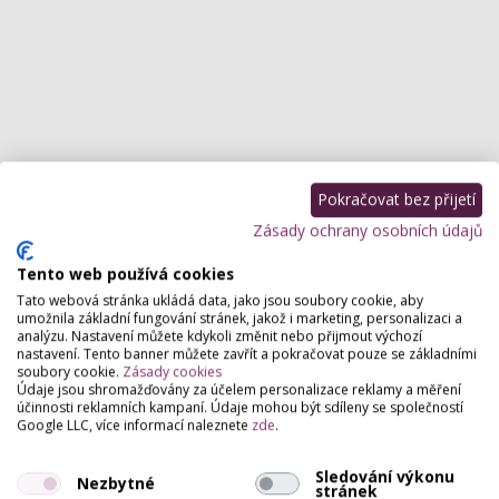
Pokračovat bez přijetí
Zásady ochrany osobních údajů
Rovnání nehtů (Orthonyxie) Praha
Rovnání nehtů (Orthonyxie) České
Budějovice
Rovnání nehtů (Orthonyxie) Brno
Tento web používá cookies
Tato webová stránka ukládá data, jako jsou soubory cookie, aby
umožnila základní fungování stránek, jakož i marketing, personalizaci a
analýzu. Nastavení můžete kdykoli změnit nebo přijmout výchozí
nastavení. Tento banner můžete zavřít a pokračovat pouze se základními
soubory cookie.
Zásady cookies
Údaje jsou shromažďovány za účelem personalizace reklamy a měření
účinnosti reklamních kampaní. Údaje mohou být sdíleny se společností
Google LLC, více informací naleznete
zde
.
Partneři webu
Staňte se naším partnerem
Sledování výkonu
Nezbytné
stránek