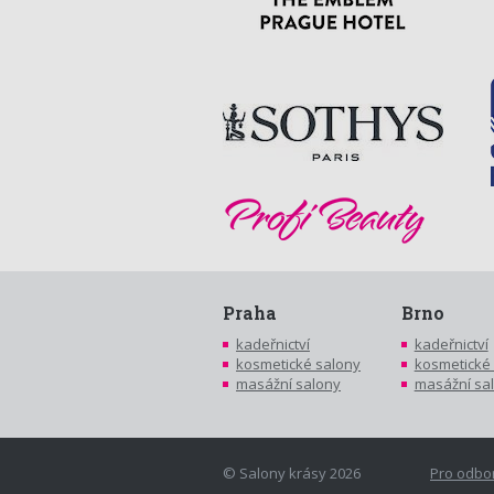
Praha
Brno
kadeřnictví
kadeřnictví
kosmetické salony
kosmetické
masážní salony
masážní sa
© Salony krásy 2026
Pro odbo