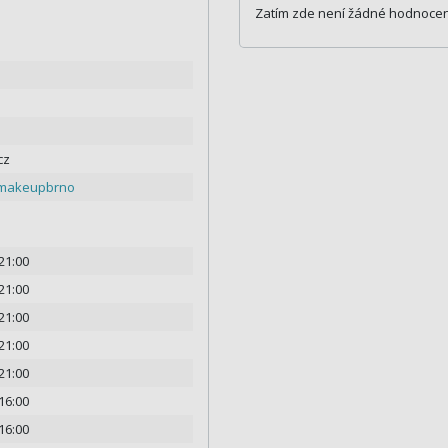
Zatím zde není žádné hodnocen
cz
makeupbrno
 21:00
 21:00
 21:00
 21:00
 21:00
 16:00
 16:00