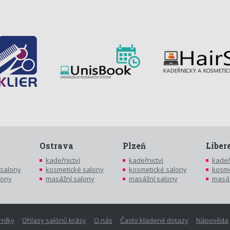
Ostrava
Plzeň
Liber
kadeřnictví
kadeřnictví
kadeř
 salony
kosmetické salony
kosmetické salony
kosme
lony
masážní salony
masážní salony
masáž
rníky
Ohlasy salónů krásy
O nás
Často kladené dotazy
Nápověda