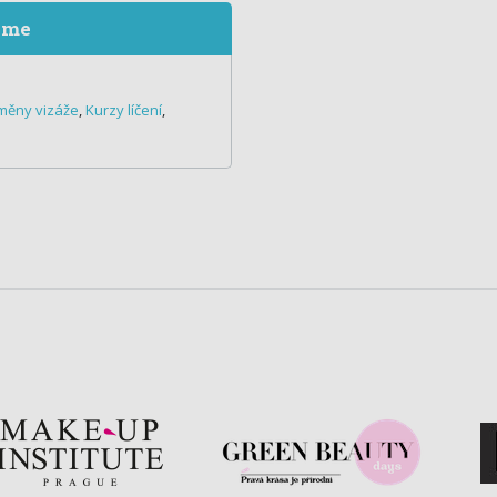
eme
měny vizáže
,
Kurzy líčení
,