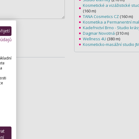
Kosmetické a vizážistické stud
(160 m)
TANA Cosmetics CZ
(160 m)
Kosmetika a Permanentní ma
Kadeřnictví Brno - Studio krás
ijetí
Dagmar Novotná
(310 m)
Wellness 4U
(380 m)
 údajů
Kosmeticko-masážní studio J
ákladní
ete
 a
osti
ce
rself”
vat
ní