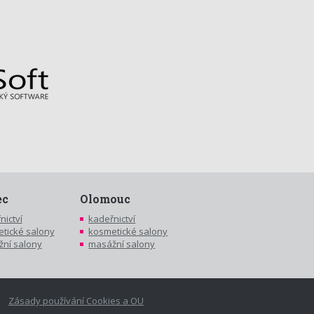
ec
Olomouc
nictví
kadeřnictví
tické salony
kosmetické salony
ní salony
masážní salony
Zásady používání Cookies a OU