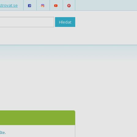
strovat se
šte
.