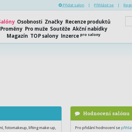
Přidat salon
|
Přihlásit se
|
Regi
Salóny
Osobnosti
Značky
Recenze produktů
Proměny
Pro muže
Soutěže
Akční nabídky
pro salony
Magazín
TOP salony
Inzerce
Hodnocení salónu
ení, fotomakeup, lifting make-up,
Pro přidání hodnocení se
přihla