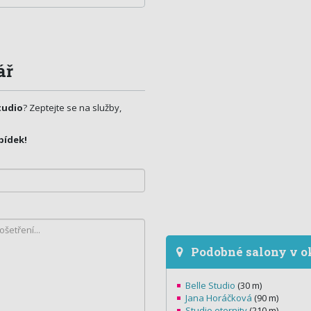
ář
tudio
? Zeptejte se na služby,
bídek!
Podobné salony v o
Belle Studio
(30 m)
Jana Horáčková
(90 m)
Studio eternity
(210 m)