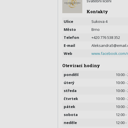
svatební líčení
Kontakty
Ulice
Sukova 4
Město
Brno
Telefon
+420 776 538 352
E-mail
Aleksandra5@email.
Web
www.facebook.com/
Otevírací hodiny
pondělí
10:00 -
úterý
10:00 -
středa
10:00 -
čtvrtek
10:00 -
pátek
10:00 -
sobota
12:00 -
neděle
12:00 -