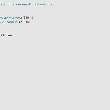
io s fotoateliérem - Ilona Pavlatová
ke up Marková
(210 m)
y v Divadelní
(250 m)
M
(340 m)