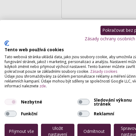
Pokračovat bez př
Zásady ochrany osobních
Podrobný popis
Tento web používá cookies
Tato webová stránka ukládá data, jako jsou soubory cookie, aby umožnila z
fungování stránek, jakož i marketing, personalizaci a analýzu. Nastavení můž
Nabízím svým zákazníkům:
kdykoli změnit nebo přijmout výchozí nastavení. Tento banner můžete zavřít
pokračovat pouze se základními soubory cookie.
Zásady cookies
• Denní líčení
Údaje jsou shromažďovány za účelem personalizace reklamy a měření účinn
• Večerní líčení
reklamních kampaní. Údaje mohou být sdíleny se společností Google LLC, ví
informací naleznete
zde
.
• Fotomakeup
• Lifting make-up
Sledování výkonu
Nezbytné
stránek
• Svatební líčení
Funkční
Reklamní
• Úprava vlasů (účesy)
• individuální kurz líčení “Make-up by you
Uložit
Spravo
Přijmout vše
Odmítnout
• kurz líčení pro pokročílé vizážisty
nastavení
nastave