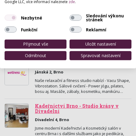
Google LLC, více informací naleznete
zde
.
Cosmetics pro ČR. Profesionální barvy na řasy a
obočí, kosmetika Egypt Wonder - patentovaná
egyptská…
Sledování výkonu
Nezbytné
stránek
Funkční
Reklamní
Black Cat
Dunajská 5, Brno
Přijmout vše
Uložit nastavení
Modelace nehtů, manikúra, zdobení nehtů.
Odmítnout
Spravovat nastavení
Wellness 4U
Jánská 2, Brno
Naše relaxační a fitness studio nabízí - Vacu Shape,
Vibrostation. Sálové cvičení - Power jógu, pilates,
bosu aj. Masáže, zábaly, kosmetiku, manikúru…
Kadeřnictví Brno - Studio krásy v
Divadelní
Divadelní 4, Brno
Jsme moderní Kadeřnictví a Kosmetický salón v
centru Brna i s dalšími službami jako je pedikúra,