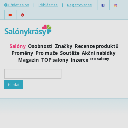
Přidat salon
|
Přihlásit se
|
Registrovat se
Salóny
Osobnosti
Značky
Recenze produktů
Proměny
Pro muže
Soutěže
Akční nabídky
pro salony
Magazín
TOP salony
Inzerce