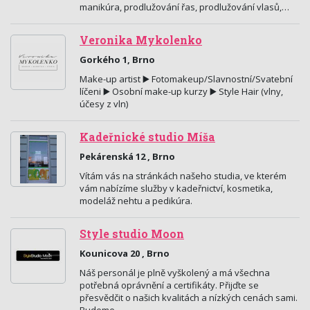
manikúra, prodlužování řas, prodlužování vlasů,…
Veronika Mykolenko
Gorkého 1, Brno
Make-up artist ▶️ Fotomakeup/Slavnostní/Svatební
líčeni ▶️ Osobní make-up kurzy ▶️ Style Hair (vlny,
účesy z vln)
Kadeřnické studio Míša
Pekárenská 12 , Brno
Vítám vás na stránkách našeho studia, ve kterém
vám nabízíme služby v kadeřnictví, kosmetika,
modeláž nehtu a pedikúra.
Style studio Moon
Kounicova 20 , Brno
Náš personál je plně vyškolený a má všechna
potřebná oprávnění a certifikáty. Přijďte se
přesvědčit o našich kvalitách a nízkých cenách sami.