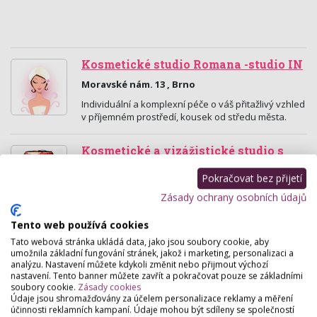
Kosmetické studio Romana -studio IN
Moravské nám. 13 , Brno
Individuální a komplexní péče o váš přitažlivý vzhled
v příjemném prostředí, kousek od středu města.
Kosmetické a vizážistické studio s
fotoateliérem - Ilona Pavlatová
Pokračovat bez přijetí
Sukova 4, Brno
Zásady ochrany osobních údajů
Studio mistryně ČR v make-upu Ilony Pavlatové
nabízí špičkové služby v oblasti vizáže,
Tento web používá cookies
fotografování a kosmetiky. Prodej profesionální
kosmetiky TANA…
Tato webová stránka ukládá data, jako jsou soubory cookie, aby
umožnila základní fungování stránek, jakož i marketing, personalizaci a
analýzu. Nastavení můžete kdykoli změnit nebo přijmout výchozí
TANA Cosmetics CZ
nastavení. Tento banner můžete zavřít a pokračovat pouze se základními
soubory cookie.
Zásady cookies
Sukova 4, Brno
Údaje jsou shromažďovány za účelem personalizace reklamy a měření
účinnosti reklamních kampaní. Údaje mohou být sdíleny se společností
Ilona Pavlatová. výhradní distributor TANA