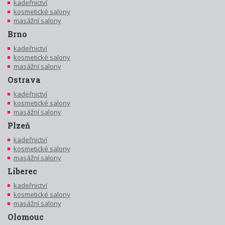
kadeřnictví
kosmetické salony
masážní salony
Brno
kadeřnictví
kosmetické salony
masážní salony
Ostrava
kadeřnictví
kosmetické salony
masážní salony
Plzeň
kadeřnictví
kosmetické salony
masážní salony
Liberec
kadeřnictví
kosmetické salony
masážní salony
Olomouc