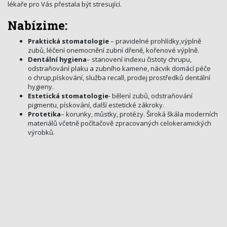
lékaře pro Vás přestala být stresující.
Nabízime:
Praktická stomatologie
– pravidelné prohlídky,výplně
zubů, léčení onemocnění zubní dřeně, kořenové výplně.
Dentální hygiena
– stanovení indexu čistoty chrupu,
odstraňování plaku a zubního kamene, nácvik domácí péče
o chrup,pískování, služba recall, prodej prostředků dentální
hygieny.
Estetická stomatologie
- bělení zubů, odstraňování
pigmentu, pískování, další estetické zákroky.
Protetika
– korunky, můstky, protézy. Široká škála moderních
materiálů včetně počítačově zpracovaných celokeramických
výrobků.