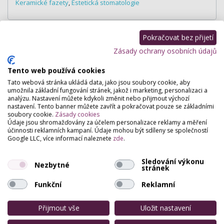
Keramické fazety
,
Estetická stomatologie
Pokračovat bez přijetí
Hodnocení salónu
Zásady ochrany osobních údajů
Tento web používá cookies
Pro přidání hodnocení se
přihlašte
.
Tato webová stránka ukládá data, jako jsou soubory cookie, aby
Zatím zde není žádné hodnocení.
umožnila základní fungování stránek, jakož i marketing, personalizaci a
analýzu. Nastavení můžete kdykoli změnit nebo přijmout výchozí
nastavení. Tento banner můžete zavřít a pokračovat pouze se základními
soubory cookie.
Zásady cookies
Údaje jsou shromažďovány za účelem personalizace reklamy a měření
účinnosti reklamních kampaní. Údaje mohou být sdíleny se společností
Google LLC, více informací naleznete
zde
.
Sledování výkonu
Nezbytné
stránek
Funkční
Reklamní
Přijmout vše
Uložit nastavení