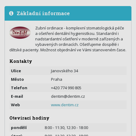
Základní informace
Zubní ordinace - komplexní stomatologická péče
a ošetření dentální hygienistkou. Standardní i
nadstardantní ošetření v moderně zařízených a
vybavených ordinacích. Ošetřujeme dospělé i
dětské pacienty. Možnost objednání ve Vámi stanoveném čase.
Kontakty
Ulice
Janovského 34
Město
Praha
Telefon
+420 774 990 805
E-mail
dentim@dentim.cz
Web
www.dentim.cz
Otevírací hodiny
pondělí
8:00 - 11:30, 12:30 - 18:00
úterý
8:00 - 11:30, 12:30 - 18:00