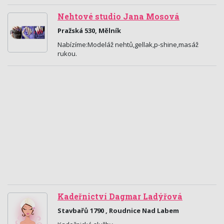
Nehtové studio Jana Mosová
Pražská 530, Mělník
Nabízíme:Modeláž nehtů,gellak,p-shine,masáž
rukou.
Kadeřnictví Dagmar Ladýřová
Stavbařů 1790 , Roudnice Nad Labem