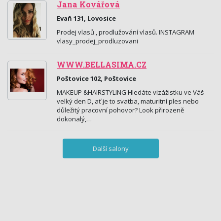
Jana Kovářová
Evaň 131, Lovosice
Prodej vlasů , prodlužování vlasů. INSTAGRAM
vlasy_prodej_prodluzovani
WWW.BELLASIMA.CZ
Poštovice 102, Poštovice
MAKEUP &HAIRSTYLING Hledáte vizážistku ve Váš
velký den D, ať je to svatba, maturitní ples nebo
důležitý pracovní pohovor? Look přirozeně
dokonalý,…
Další salony