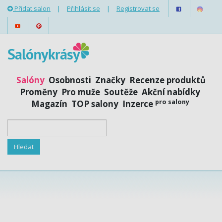
Přidat salon
|
Přihlásit se
|
Registrovat se
Salóny
Osobnosti
Značky
Recenze produktů
Proměny
Pro muže
Soutěže
Akční nabídky
pro salony
Magazín
TOP salony
Inzerce