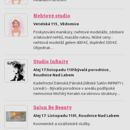
Nehtové studio
Vetelská 115 , Vědomice
Poskytování manikúry, nehtové modeláže, zdobení
a lakování nehtů, masáže rukou. Nízké ceny -
nehtová modeláž gelem 400 Kč, doplnění 330 Kč.
Objednat…
Studio Infinity
Alej 17.listopadu 1101bývalá porodnice ,
Roudnice Nad Labem
Kadeřnictví Dámské,Pánské,Dětské Salón INFINITY (
Loreál ) – Bývalá porodnice v areálu podřipské
nemocnice Mořský Keratin na obnovu struktury…
Salon Be Beauty
Alej 17. Listopadu 1101, Roudnice Nad Labem
Kosmetické a vizážistické služby.