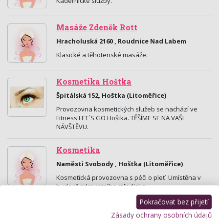
Kadeřnické služby.
Masáže Zdeněk Rott
Hracholuská 2160 , Roudnice Nad Labem
Klasické a těhotenské masáže.
Kosmetika Hoštka
Špitálská 152, Hoštka (Litoměřice)
Provozovna kosmetických služeb se nachází ve
Fitness LET´S GO Hoštka. TĚŠÍME SE NA VAŠI
NÁVŠTĚVU.
Kosmetika
Naměsti Svobody , Hoštka (Litoměřice)
Kosmetická provozovna s péči o pleť. Umístěna v
budově zdravotního střediska.
Pokračovat bez přijetí
Studio Natally
Zásady ochrany osobních údajů