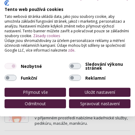
Krátká 64 , Štětí
Tento web používá cookies
Modeláž nehtů, solárium Ergoline, Body-Space
(pohyb v podtlaku).
Tato webová stránka ukládá data, jako jsou soubory cookie, aby
umožnila základní fungování stránek, jakož i marketing, personalizaci a
analýzu. Nastavení můžete kdykoli změnit nebo přijmout výchozí
Kadeřnictví a holičství Martina
nastavení. Tento banner můžete zavřít a pokračovat pouze se základními
soubory cookie.
Zásady cookies
Českolipská , Litoměřice
Údaje jsou shromažďovány za účelem personalizace reklamy a měření
účinnosti reklamních kampaní. Údaje mohou být sdíleny se společností
Přijďte na kávu a my Vás ostřiháme.
Google LLC, více informací naleznete
zde
.
Sledování výkonu
Fresh Salon Manikúra a nehtový
Nezbytné
stránek
design Martina Masopustová
Funkční
Reklamní
Dlouhá 190/39 , Litoměřice
Manikúra * Modeláž nehtů * Parafínové zábaly
Přijmout vše
Uložit nastavení
Beauty&wellness studio
Odmítnout
Spravovat nastavení
Dlouhá 35 , Litoměřice
v příjemném prostředí nabízíme kadeřnické služby,
pedikúru, masáže, manikúru.