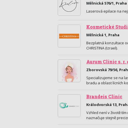
Mělnická 576/1, Praha
Laserová epilace na nej
Kosmetické Studi
Mělnická 1, Praha
Bezplatná konzultace od
CHRISTINA (Izrael).
Aurum Clinic s. r.
Zborovská 79/56, Pra
Specializujeme se na la
bradu a oblast lícních k
Brandeis Clinic
Králodvorská 13, Prah
Vzhled není v životě tím
naznačuje stejně precizn