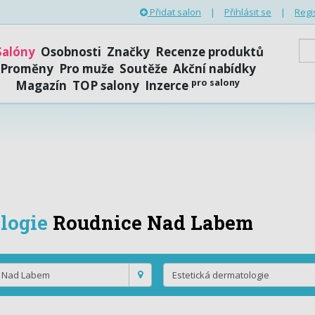
Přidat salon
|
Přihlásit se
|
Regi
Salóny
Osobnosti
Značky
Recenze produktů
Proměny
Pro muže
Soutěže
Akční nabídky
pro salony
Magazín
TOP salony
Inzerce
logie
Roudnice Nad Labem