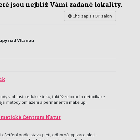
ré jsou nejblíž Vámi zadané lokality.
Chci zápis TOP salon
lupy nad Vltanou
ík
k
ody v oblasti redukce tuku, taktéž relaxací a detoxikace
ější metody omlazení a permanentní make up.
smetické Centrum Natur
 ošetření podle stavu pleti, odborná typizace pleti -