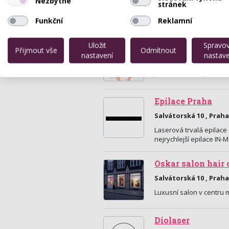
Nezbytné
stránek
Funkční
Reklamní
The Beauty Loun
Uložit
Spravo
Přijmout vše
Odmítnout
nastavení
nastave
Anenská 188/3, Praha 
Jsme salón, který nabízí
Epilace Praha
Salvátorská 10 , Praha
Laserová trvalá epilace
nejrychlejší epilace IN-
Oskar salon hair 
Salvátorská 10 , Praha
Luxusní salon v centru 
Diolaser