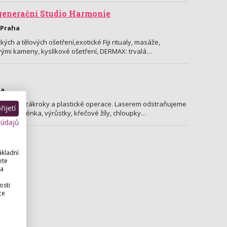
enerační Studio Harmonie
 Praha
ých a tělových ošetření,exotické Fiji ritualy, masáže,
ými kameny, kyslíkové ošetření, DERMAX: trvalá…
ha
stetické zákroky a plastické operace. Laserem odstraňujeme
ijetí
ká znaménka, výrůstky, křečové žíly, chloupky…
 údajů
ákladní
ete
 a
osti
ce