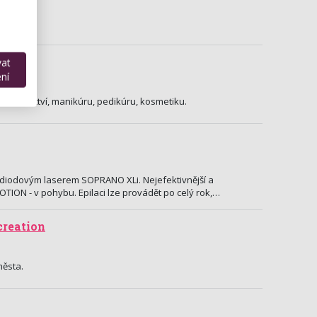
ge
vat
ní
1
 kadeřnictví, manikúru, pedikúru, kosmetiku.
 diodovým laserem SOPRANO XLi. Nejefektivnější a
MOTION - v pohybu. Epilaci lze provádět po celý rok,…
creation
města.