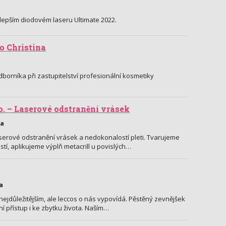
lepším diodovém laseru Ultimate 2022.
o Christina
borníka při zastupitelství profesionální kosmetiky
 o. – Laserové odstranění vrásek
ha
serové odstranění vrásek a nedokonalostí pleti. Tvarujeme
ostí, aplikujeme výplň metacrill u povislých…
a
 nejdůležitějším, ale leccos o nás vypovídá. Pěstěný zevnějšek
í přístup i ke zbytku života. Naším…