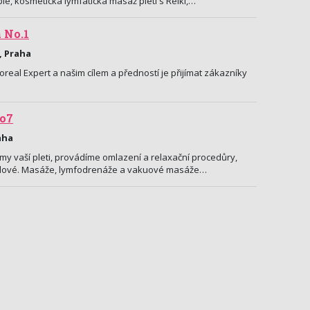
ie, kosmetická lymfatická masáž pleti s Reiki,…
 No.1
, Praha
real Expert a našim cílem a předností je přijímat zákazníky
io7
aha
my vaší pleti, provádíme omlazení a relaxační procedůry,
i tělové. Masáže, lymfodrenáže a vakuové masáže…