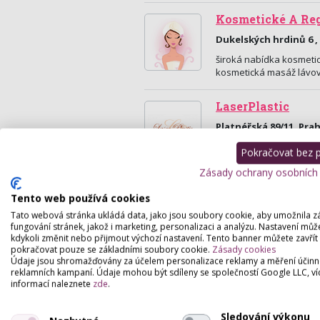
Kosmetické A Reg
Dukelských hrdinů 6 ,
široká nabídka kosmetick
kosmetická masáž lávov
LaserPlastic
Platnéřská 89/11, Pra
Provádíme laserové a e
Pokračovat bez př
vrásky, pigment, mateřs
Zásady ochrany osobních
Tento web používá cookies
Tato webová stránka ukládá data, jako jsou soubory cookie, aby umožnila z
fungování stránek, jakož i marketing, personalizaci a analýzu. Nastavení můž
kdykoli změnit nebo přijmout výchozí nastavení. Tento banner můžete zavřít
pokračovat pouze se základními soubory cookie.
Zásady cookies
Údaje jsou shromažďovány za účelem personalizace reklamy a měření účinn
reklamních kampaní. Údaje mohou být sdíleny se společností Google LLC, ví
informací naleznete
zde
.
Sledování výkonu