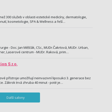
e než 300 služeb v oblasti estetické medicíny, dermatologie,
nutí, kosmetologie, SPA & Wellness a řeší…
irurgie - Doc. Jan Měšťák, CSc., MUDr.Čakrtová, MUDr. Urban,
ner, Laserové centrum - MUDr. Raková, prim…
on S.r.o.
vé přístroje umožňují neinvazivní liposukci 3. generace bez
e. Zákrok trvá zhruba 40 minut - poté je…
Další salony