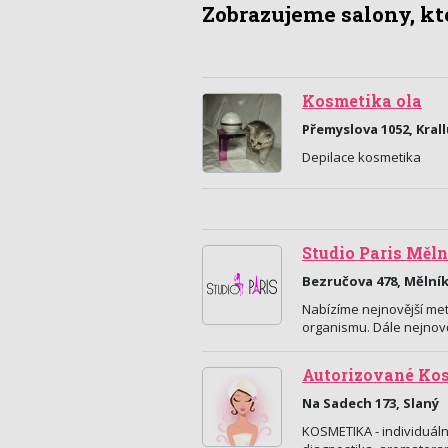
Zobrazujeme salony, kte
Kosmetika ola
Přemyslova 1052, Kral
Depilace kosmetika
Studio Paris Měln
Bezručova 478, Mělní
Nabízíme nejnovější met
organismu. Dále nejnov
Autorizované Ko
Na Sadech 173, Slaný
KOSMETIKA - individuální