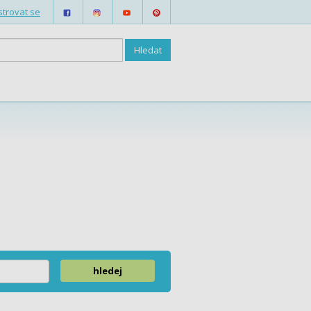
strovat se
hledej