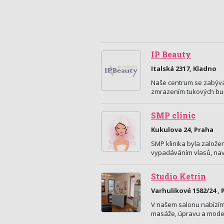
IP Beauty
Italská 2317, Kladno
Naše centrum se zabývá 
zmrazením tukových buně
SMP clinic
Kukulova 24, Praha
SMP klinika byla založen
vypadáváním vlasů, navr
Studio Ketrin
Varhulikové 1582/24 , 
V našem salonu nabízíme
masáže, úpravu a model