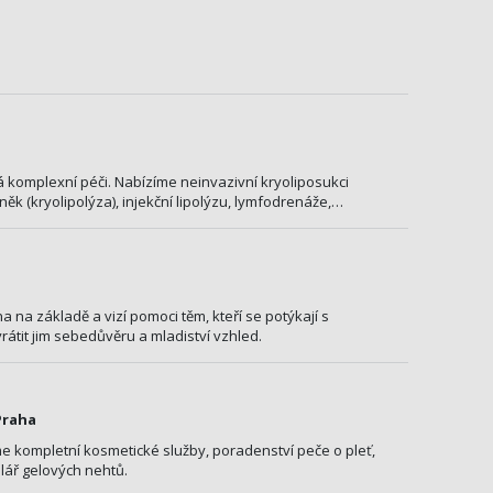
komplexní péči. Nabízíme neinvazivní kryoliposukci
k (kryolipolýza), injekční lipolýzu, lymfodrenáže,…
a na základě a vizí pomoci těm, kteří se potýkají s
átit jim sebedůvěru a mladiství vzhled.
Praha
 kompletní kosmetické služby, poradenství peče o pleť,
ář gelových nehtů.