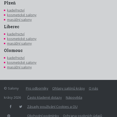
Plzeň
kadeřnictví
kosmetické salony
masážní salony
Liberec
kadeřnictví
kosmetické salony
masážní salony
Olomouc
kadeřnictví
kosmetické salony
masážní salony
© Salony
Pro odborníky
Ohlasy salónů krásy
O nás
krásy 2026
Často kladené dotazy
Nápověda
Zásady používání Cookies a OU
Obchodní podmínky
Ochrana osobních údajů