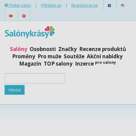
Přidat salon
|
Přihlásit se
|
Registrovat se
Salóny
Osobnosti
Značky
Recenze produktů
Proměny
Pro muže
Soutěže
Akční nabídky
pro salony
Magazín
TOP salony
Inzerce