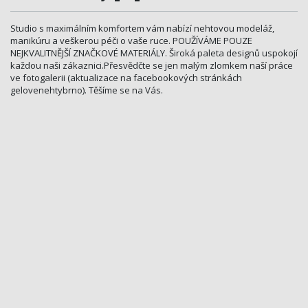
Studio s maximálním komfortem vám nabízí nehtovou modeláž,
manikúru a veškerou péči o vaše ruce. POUŽÍVÁME POUZE
NEJKVALITNĚJŠÍ ZNAČKOVÉ MATERIÁLY. Široká paleta designů uspokojí
každou naši zákaznici.Přes­vědčte se jen malým zlomkem naší práce
ve fotogalerii (aktualizace na facebookových stránkách
gelovenehtybrno). Těšíme se na Vás.