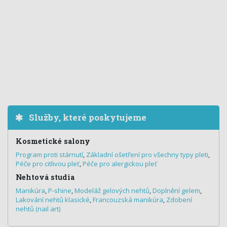
Služby, které poskytujeme
Kosmetické salony
Program proti stárnutí
,
Základní ošetření pro všechny typy pleti
,
Péče pro citlivou pleť
,
Péče pro alergickou pleť
Nehtová studia
Manikúra
,
P-shine
,
Modeláž gelových nehtů
,
Doplnění gelem
,
Lakování nehtů klasické
,
Francouzská manikúra
,
Zdobení
nehtů (nail art)