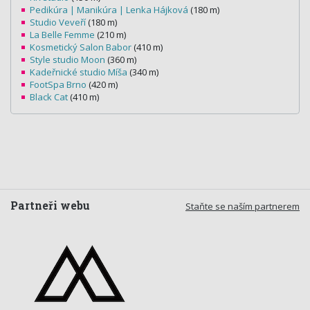
Pedikúra | Manikúra | Lenka Hájková
(180 m)
Studio Veveří
(180 m)
La Belle Femme
(210 m)
Kosmetický Salon Babor
(410 m)
Style studio Moon
(360 m)
Kadeřnické studio Míša
(340 m)
FootSpa Brno
(420 m)
Black Cat
(410 m)
Partneři webu
Staňte se naším partnerem