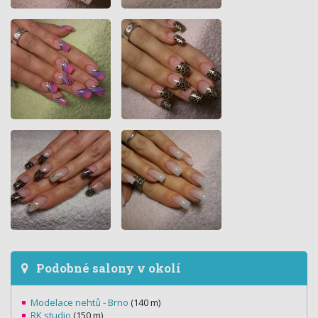
Podobné salony v okolí
Modelace nehtů - Brno
(140 m)
RK studio
(150 m)