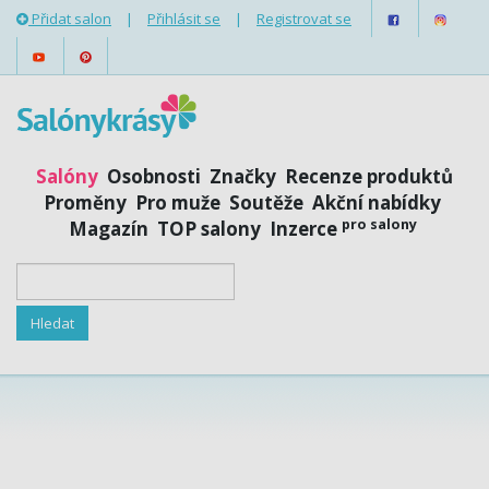
Přidat salon
|
Přihlásit se
|
Registrovat se
Salóny
Osobnosti
Značky
Recenze produktů
Proměny
Pro muže
Soutěže
Akční nabídky
pro salony
Magazín
TOP salony
Inzerce