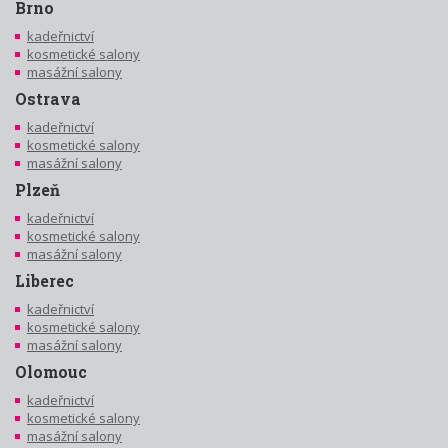
Brno
kadeřnictví
kosmetické salony
masážní salony
Ostrava
kadeřnictví
kosmetické salony
masážní salony
Plzeň
kadeřnictví
kosmetické salony
masážní salony
Liberec
kadeřnictví
kosmetické salony
masážní salony
Olomouc
kadeřnictví
kosmetické salony
masážní salony