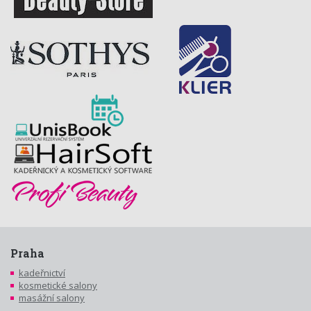
Praha
kadeřnictví
kosmetické salony
masážní salony