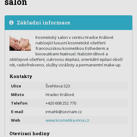
salon
Základní informace
Kosmetický salon v centru Hradce Králové
nabízející luxusní kosmetické ošetření
francouzskou kosmetikou Esthederm a
bioceutikami Natinuel. Nabízím tělové a
obličejové ošetření, cukrovou depilaci, orientální epilaci obočí
níti, radiofrekvenci, služby vizážisty a permanentní make-up.
Kontakty
Ulice
Švehlova 523
Město
Hradec Králové
Telefon
+420 608 252 770
E-mail
irmahk@seznam.cz
Web
www.kosmetika-irina.cz
Otevírací hodiny