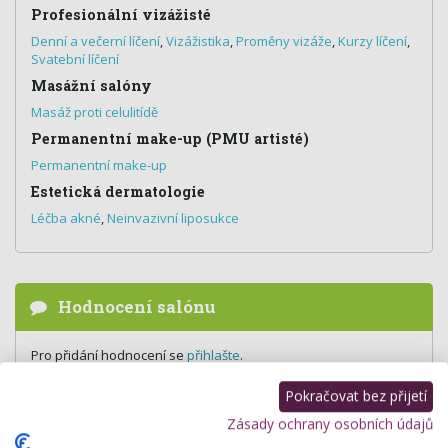
Profesionální vizážisté
Denní a večerní líčení
,
Vizážistika
,
Proměny vizáže
,
Kurzy líčení
,
Svatební líčení
Masážní salóny
Masáž proti celulitídě
Permanentní make-up (PMU artisté)
Permanentní make-up
Estetická dermatologie
Léčba akné
,
Neinvazivní liposukce
Hodnocení salónu
Pro přidání hodnocení se
přihlašte
.
Zatím zde není žádné hodnocení.
Pokračovat bez přijetí
Zásady ochrany osobních údajů