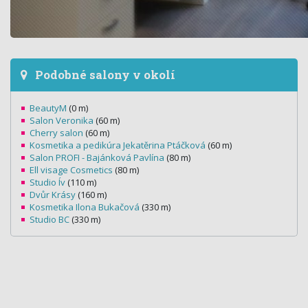
Podobné salony v okolí
BeautyM
(0 m)
Salon Veronika
(60 m)
Cherry salon
(60 m)
Kosmetika a pedikúra Jekatěrina Ptáčková
(60 m)
Salon PROFI - Bajánková Pavlína
(80 m)
Ell visage Cosmetics
(80 m)
Studio Ív
(110 m)
Dvůr Krásy
(160 m)
Kosmetika Ilona Bukačová
(330 m)
Studio BC
(330 m)