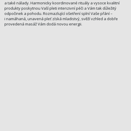
a také nálady. Harmonicky koordinované rituály a vysoce kvalitní
produkty poskytnou Vaší pleti intenzivní péči a Vám tak důležitý
odpočinek a pohodu. Rozmazlující ošetření splní Vaše přání –
i namáhaná, unavená pleť získá mladistvý, svěží vzhled a dobře
provedená masáž Vám dodá novou energii.