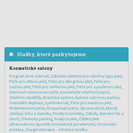
Služby, které poskytujeme
Kosmetické salony
Program proti stárnutí
,
Základní ošetření pro všechny typy pleti
,
Péče pro citlivou pleť
,
Péče pro alergickou pleť
,
Péče pro
suchou pleť
,
Péče pro smíšenou pleť
,
Péče pro vysušenou pleť
,
Intenzivní obnovovací péče
,
Kosmetické ošetření poprsí
,
Ošetření celulitídy
,
Brazilská epilace
,
Epilace cukrovou pastou
,
Orientální depilace
,
Lymfodrenáž
,
Péče pro mastnou pleť
,
Multiintenzivní péče
,
Rozjasňující péče
,
Úprava obočí
,
Masáž
obličeje, krku a dekoltu
,
Prodej kosmetiky
,
Zábaly
,
Barvení řas a
obočí
,
Chemický peeling
,
Analýza pleti
,
Čištění pleti
ultrazvukovou špachtlí
,
Kosmetické poradenství
,
Formování
postavy
,
Oxygenoterapie – inhalace kyslíku