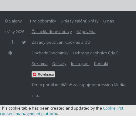
© Salony
Pro odborníky
Ohlasy salónů krásy
O nás
krásy 2026
Často kladené dotazy
Nápověda
Zásady používání Cookies a OU
Obchodní podmínky
Ochrana osobních údajů
Reklama
Odkazy
Instagram
Kontakt
Mojekrasa
Tento portál mediálně zastupuje Impression Media,
s.r.o.
This cookie table has been created and updated by the
CookieFirst
consent management platform
.