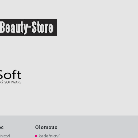
ec
Olomouc
nictví
kadeřnictví