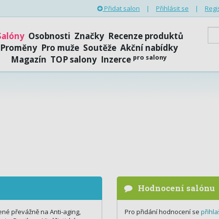
Přidat salon
|
Přihlásit se
|
Regi
Salóny
Osobnosti
Značky
Recenze produktů
Proměny
Pro muže
Soutěže
Akční nabídky
pro salony
Magazín
TOP salony
Inzerce
Hodnocení salónu
ené převážně na Anti-aging,
Pro přidání hodnocení se
přihla