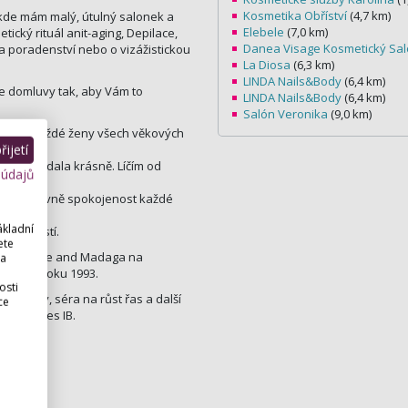
Kosmetika Obříství
(4,7 km)
kde mám malý, útulný salonek a
Elebele
(7,0 km)
ický rituál anit-aging, Depilace,
Danea Visage Kosmetický Sa
 a poradenství nebo o vizážistickou
La Diosa
(6,3 km)
LINDA Nails&Body
(6,4 km)
le domluvy tak, aby Vám to
LINDA Nails&Body
(6,4 km)
Salón Veronika
(9,0 km)
 krásy každé ženy všech věkových
ijetí
ila a vypadala krásně. Líčím od
 údajů
ost a hlavně spokojenost každé
ákladní
záležitostí.
ete
ou For Life and Madaga na
 a
 již od roku 1993.
osti
smetiky, séra na růst řas a další
ce
ostně přes IB.