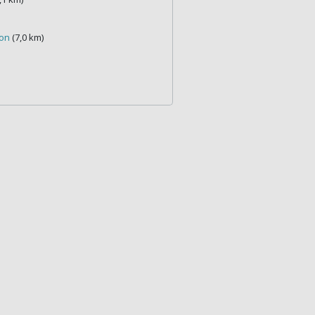
lon
(7,0 km)