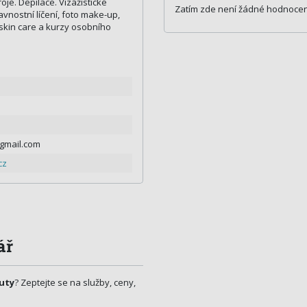
je. Depilace. Vizážistické
Zatím zde není žádné hodnocen
lavnostní líčení, foto make-up,
skin care a kurzy osobního
gmail.com
cz
ář
auty
? Zeptejte se na služby, ceny,