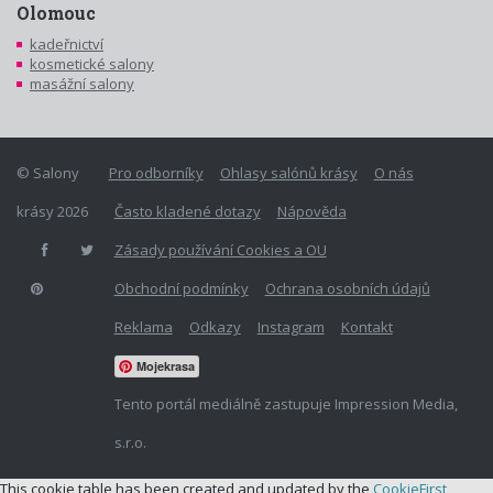
Olomouc
kadeřnictví
kosmetické salony
masážní salony
© Salony
Pro odborníky
Ohlasy salónů krásy
O nás
krásy 2026
Často kladené dotazy
Nápověda
Zásady používání Cookies a OU
Obchodní podmínky
Ochrana osobních údajů
Reklama
Odkazy
Instagram
Kontakt
Mojekrasa
Tento portál mediálně zastupuje Impression Media,
s.r.o.
This cookie table has been created and updated by the
CookieFirst