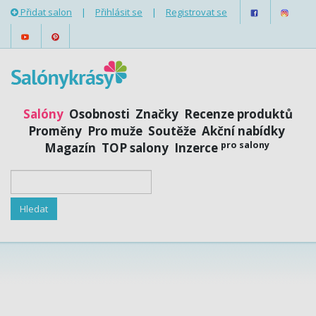
Přidat salon
|
Přihlásit se
|
Registrovat se
Salóny
Osobnosti
Značky
Recenze produktů
Proměny
Pro muže
Soutěže
Akční nabídky
pro salony
Magazín
TOP salony
Inzerce