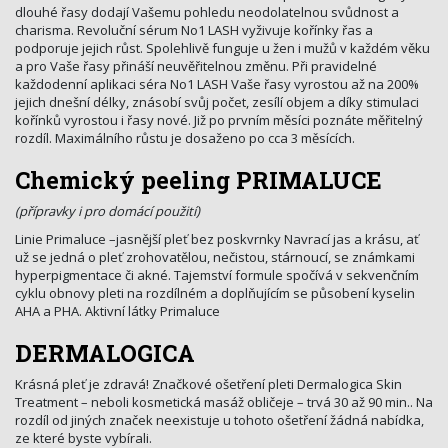
dlouhé řasy dodají Vašemu pohledu neodolatelnou svůdnost a
charisma. Revoluční sérum No1 LASH vyživuje kořínky řas a
podporuje jejich růst. Spolehlivě funguje u žen i mužů v každém věku
a pro Vaše řasy přináší neuvěřitelnou změnu. Při pravidelné
každodenní aplikaci séra No1 LASH Vaše řasy vyrostou až na 200%
jejich dnešní délky, znásobí svůj počet, zesílí objem a díky stimulaci
kořínků vyrostou i řasy nové. Již po prvním měsíci poznáte měřitelný
rozdíl. Maximálního růstu je dosaženo po cca 3 měsících.
Chemický peeling PRIMALUCE
(přípravky i pro domácí použití)
Linie Primaluce –jasnější pleť bez poskvrnky Navrací jas a krásu, ať
už se jedná o pleť zrohovatělou, nečistou, stárnoucí, se známkami
hyperpigmentace či akné. Tajemství formule spočívá v sekvenčním
cyklu obnovy pleti na rozdílném a doplňujícím se působení kyselin
AHA a PHA. Aktivní látky Primaluce
DERMALOGICA
Krásná pleť je zdravá! Značkové ošetření pleti Dermalogica Skin
Treatment – neboli kosmetická masáž obličeje – trvá 30 až 90 min.. Na
rozdíl od jiných značek neexistuje u tohoto ošetření žádná nabídka,
ze které byste vybírali.