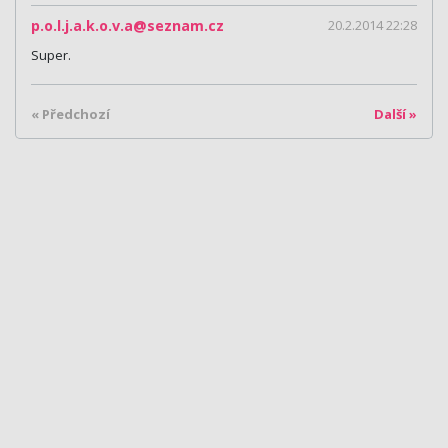
p.o.l.j.a.k.o.v.a@seznam.cz
20.2.2014 22:28
Super.
« Předchozí
Další »