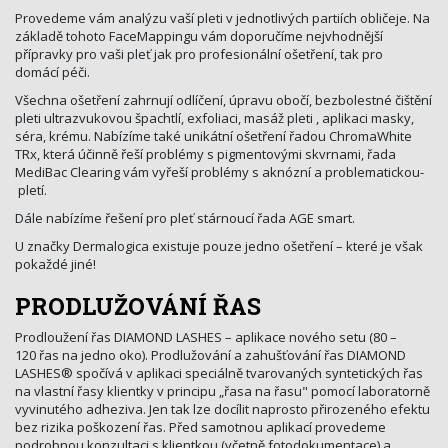
Provedeme vám analýzu vaší pleti v jednotlivých partiích obličeje. Na
základě tohoto FaceMappingu vám doporučíme nejvhodnější
přípravky pro vaši pleť jak pro profesionální ošetření, tak pro
domácí péči.
Všechna ošetření zahrnují odlíčení, úpravu obočí, bezbolestné čištění
pleti ultrazvukovou špachtlí, exfoliaci, masáž pleti , aplikaci masky,
séra, krému. Nabízíme také unikátní ošetření řadou ChromaWhite
TRx, která účinně řeší problémy s pigmentovými skvrnami, řada
MediBac Clearing vám vyřeší problémy s aknózní a problematickou­
pletí.
Dále nabízíme řešení pro pleť stárnoucí řada AGE smart.
U značky Dermalogica existuje pouze jedno ošetření – které je však
pokaždé jiné!
PRODLUŽOVÁNÍ ŘAS
Prodloužení řas DIAMOND LASHES – aplikace nového setu (80 –
120 řas na jedno oko). Prodlužování a zahušťování řas DIAMOND
LASHES® spočívá v aplikaci speciálně tvarovaných syntetických řas
na vlastní řasy klientky v principu „řasa na řasu" pomocí laboratorně
vyvinutého adheziva. Jen tak lze docílit naprosto přirozeného efektu
bez rizika poškození řas. Před samotnou aplikací provedeme
podrobnou konzultaci s klientkou (včetně fotodokumentace) a