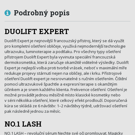
Podrobný popis
DUOLIFT EXPERT
Duolift Expert je nejnovější francouzský přístroj, který se dá využít
pro kompletní ošetření obličeje, využívá nejmodernější technologie
ultrazvuku, luminoterapie a podtlaku. Pro všechny typy ošetření
přístrojem Duolift Expert byla vyvinuta speciální francouzská
dermokosmetika, která zaručuje okamžitě viditelné výsledky. Duolift
Expert je nejlepší volba proti tvorbě vrásek, neboť v maximální míře
redukuje projevy stárnutí nejen na obličeji, ale i krku. Přístrojové
ošetření Duolift expert je nesrovnatelné s ručním ošetřením. Čištění
pomocí ultrazvukové špachtle a expresní terapie s okamžitým
účinkem a je snem každého klienta. Frekvence ošetření: Ošetření je
možné provádět jednou měsíčně místo klasické kosmetiky nebo
v sérii několika ošetření, které celkový efekt prodlouží. Doporučená
kúra se skládá ze 6 návštěv: 1–2 návštěvy týdně, udržovací ošetření
pak následně jednou za měsíc.
NO.1 LASH
NO.1 LASH – revoluční sérum Nechte své oči promlouvat. Magicky