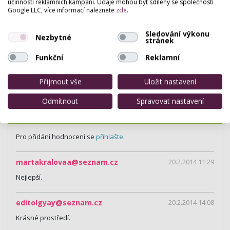
účinnosti reklamních kampaní. Údaje mohou být sdíleny se společností
Google LLC, více informací naleznete
zde
.
Program proti stárnutí
,
Péče pro citlivou pleť
,
Péče pro
alergickou pleť
,
Péče pro suchou pleť
,
Péče pro smíšenou pleť
,
Péče pro vysušenou pleť
,
Aromaterapie
,
Epilace voskem
,
Péče
Sledování výkonu
Nezbytné
pro mastnou pleť
,
Rozjasňující péče
,
Pánské ošetření pleti
,
stránek
Úprava obočí
,
Masáž obličeje, krku a dekoltu
,
Prodej kosmetiky
,
Funkční
Reklamní
Barvení řas a obočí
,
Analýza pleti
,
Čištění pleti ultrazvukovou
špachtlí
,
Kosmetické poradenství
,
Prodlužování řas
Přijmout vše
Uložit nastavení
Odmítnout
Spravovat nastavení
Hodnocení salónu
Pro přidání hodnocení se
přihlašte
.
martakralovaa@seznam.cz
20.2.2014 11:29
Nejlepší.
editolgyay@seznam.cz
20.2.2014 14:08
Krásné prostředí.