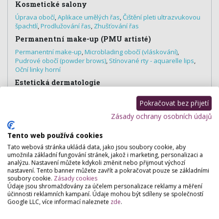
Kosmetické salony
Úprava obočí
,
Aplikace umělých řas
,
Čištění pleti ultrazvukovou
špachtlí
,
Prodlužování řas
,
Zhušťování řas
Permanentní make-up (PMU artisté)
Permanentní make-up
,
Microblading obočí (vláskování)
,
Pudrové obočí (powder brows)
,
Stínované rty - aquarelle lips
,
Oční linky horní
Estetická dermatologie
Korekce jizev
,
Odstranění znamének, kožních výrůstků
,
Léčba
Pokračovat bez přijetí
akné
Zásady ochrany osobních údajů
Tento web používá cookies
Hodnocení salónu
Tato webová stránka ukládá data, jako jsou soubory cookie, aby
umožnila základní fungování stránek, jakož i marketing, personalizaci a
analýzu. Nastavení můžete kdykoli změnit nebo přijmout výchozí
nastavení. Tento banner můžete zavřít a pokračovat pouze se základními
Pro přidání hodnocení se
přihlašte
.
soubory cookie.
Zásady cookies
Zatím zde není žádné hodnocení.
Údaje jsou shromažďovány za účelem personalizace reklamy a měření
účinnosti reklamních kampaní. Údaje mohou být sdíleny se společností
Google LLC, více informací naleznete
zde
.