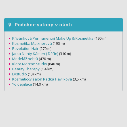
Podobné salony v okolí
Křivánková Permanentní Make Up & Kosmetika
(190 m)
Kosmetika Maixnerová
(190 m)
Revolution Hair
(270 m)
Jarka Nehty Kámen ( Děčín)
(310 m)
Modeláž nehtů
(470 m)
Klara Macrae Studio
(640 m)
Beauty Therapy
(1,4 km)
LVstudio
(1,4 km)
Kosmetický salon Radka Havlíková
(3,5 km)
Yo depilace
(14,0 km)