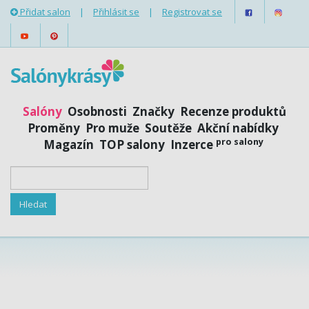
Přidat salon
|
Přihlásit se
|
Registrovat se
Salóny
Osobnosti
Značky
Recenze produktů
Proměny
Pro muže
Soutěže
Akční nabídky
pro salony
Magazín
TOP salony
Inzerce