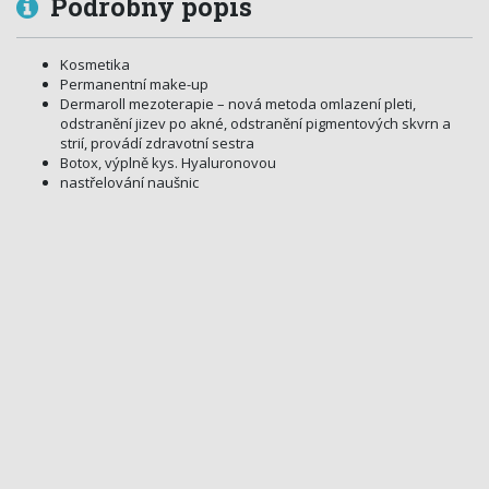
Podrobný popis
Kosmetika
Permanentní make-up
Dermaroll mezoterapie – nová metoda omlazení pleti,
odstranění jizev po akné, odstranění pigmentových skvrn a
strií, provádí zdravotní sestra
Botox, výplně kys. Hyaluronovou
nastřelování naušnic