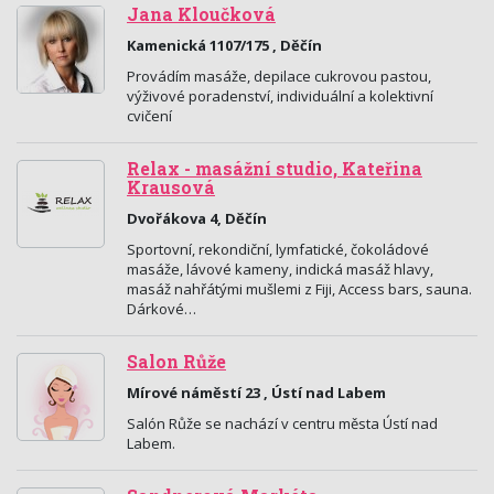
Jana Kloučková
Kamenická 1107/175 , Děčín
Provádím masáže, depilace cukrovou pastou,
výživové poradenství, individuální a kolektivní
cvičení
Relax - masážní studio, Kateřina
Krausová
Dvořákova 4, Děčín
Sportovní, rekondiční, lymfatické, čokoládové
masáže, lávové kameny, indická masáž hlavy,
masáž nahřátými mušlemi z Fiji, Access bars, sauna.
Dárkové…
Salon Růže
Mírové náměstí 23 , Ústí nad Labem
Salón Růže se nachází v centru města Ústí nad
Labem.