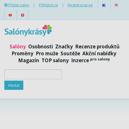
Přidat salon
|
Přihlásit se
|
Registrovat se
Salóny
Osobnosti
Značky
Recenze produktů
Proměny
Pro muže
Soutěže
Akční nabídky
pro salony
Magazín
TOP salony
Inzerce