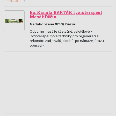
Bc. Kamila BARTÁK fyzioterapeut
Masáž Děčín
Nedokončená 923/9, Děčín
Odborné masáže částečné, celotělové •
Fyzioterapeutické techniky pro regeneraci a
rekondici zad, svalů, kloubů, po námaze, úrazu,
operaci •…