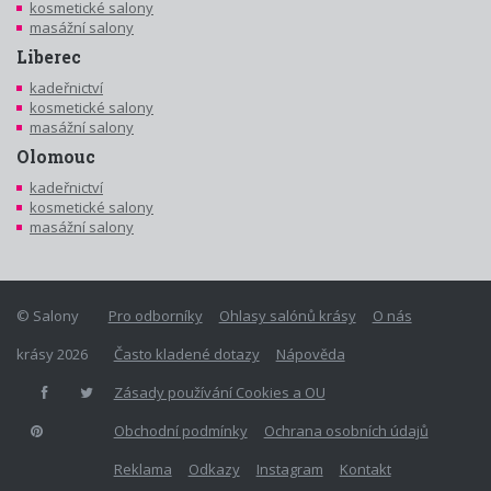
kosmetické salony
masážní salony
Liberec
kadeřnictví
kosmetické salony
masážní salony
Olomouc
kadeřnictví
kosmetické salony
masážní salony
© Salony
Pro odborníky
Ohlasy salónů krásy
O nás
krásy 2026
Často kladené dotazy
Nápověda
Zásady používání Cookies a OU
Obchodní podmínky
Ochrana osobních údajů
Reklama
Odkazy
Instagram
Kontakt