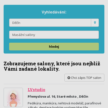
Vyhledávání:
hledej
Zobrazujeme salony, které jsou nejblíž
Vámi zadané lokality.
Chci zápis TOP salon
LVstudio
Přemyslova ul. 16, Staré město , Děčín
Pedikúra, manikúra, nehtová modeláž, parafínové
zábaly, depilace horkým voskem Masáže,