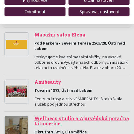
Přijmout vše
Uložit nastavení
Alešova 152/7, Ústí nad Labem
Odmítnout
Spravovat nastavení
Nabízím masáže, terapie, alternativní i klasické
způsoby z oblasti péče o tělo a duši.
Masážni salon Elena
Pod Parkem - Severní Terasa 2563/28, Ústí nad
Labem
Poskytujeme kvalitní masážní služby, na vysoké
odborné úrovni.Využijte našich odborných masáží k
relaxaci a uvolnění svého těla. Praxe v oboru 20 …
Amibeauty
Tovární 1378, Ústí nad Labem
Centrum krásy a zdraví AMIBEAUTY - široká škála
služeb pod jednou střechou
Wellness studio a Ájurvédská poradna
Litoměřice
Okružní 139/12, Litoměřice