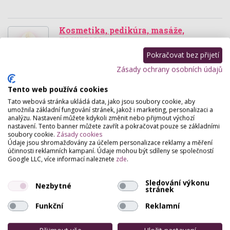
Kosmetika, pedikúra, masáže,
vacupress
Mírová 8 , Ústí nad Labem
Pokračovat bez přijetí
Kosmetika, masáže, pedikúra, manikúra, vacupress.
Zásady ochrany osobních údajů
Tento web používá cookies
Audynka
Tato webová stránka ukládá data, jako jsou soubory cookie, aby
Jateční 526 , Česká Kamenice
umožnila základní fungování stránek, jakož i marketing, personalizaci a
analýzu. Nastavení můžete kdykoli změnit nebo přijmout výchozí
Studio AUDYNKA nabízí masérské a pedikérské
nastavení. Tento banner můžete zavřít a pokračovat pouze se základními
služby.
soubory cookie.
Zásady cookies
Údaje jsou shromažďovány za účelem personalizace reklamy a měření
účinnosti reklamních kampaní. Údaje mohou být sdíleny se společností
Kosmetické a masážní studio
Google LLC, více informací naleznete
zde
.
Masarykova 177 , Ústí nad Labem
Sledování výkonu
Ve studiu najdete komplexní péči celého těla.
Nezbytné
stránek
Kosmetika (Alcina), Vizážistická poradna, masáže,
jak klasické tak i zdravotní.
Funkční
Reklamní
Jasmína péče o tělo a duši