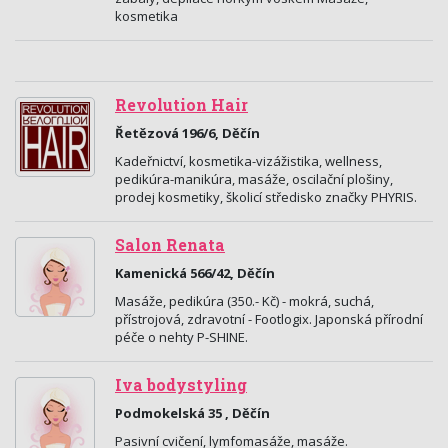
kosmetika
Revolution Hair
Řetězová 196/6, Děčín
Kadeřnictví, kosmetika-vizážistika, wellness,
pedikúra-manikúra, masáže, oscilační plošiny,
prodej kosmetiky, školicí středisko značky PHYRIS.
Salon Renata
Kamenická 566/42, Děčín
Masáže, pedikúra (350.- Kč) - mokrá, suchá,
přístrojová, zdravotní - Footlogix. Japonská přírodní
péče o nehty P-SHINE.
Iva bodystyling
Podmokelská 35 , Děčín
Pasivní cvičení, lymfomasáže, masáže.