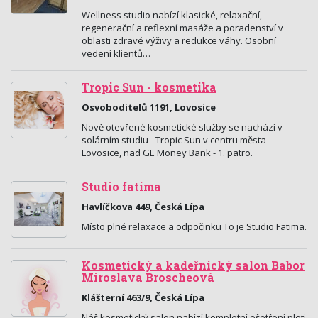
Wellness studio nabízí klasické, relaxační,
regenerační a reflexní masáže a poradenství v
oblasti zdravé výživy a redukce váhy. Osobní
vedení klientů…
Tropic Sun - kosmetika
Osvoboditelů 1191, Lovosice
Nově otevřené kosmetické služby se nachází v
solárním studiu - Tropic Sun v centru města
Lovosice, nad GE Money Bank - 1. patro.
Studio fatima
Havlíčkova 449, Česká Lípa
Místo plné relaxace a odpočinku To je Studio Fatima.
Kosmetický a kadeřnický salon Babor
Miroslava Broscheová
Klášterní 463/9, Česká Lípa
Náš kosmetický salon nabízí kompletní ošetření pleti