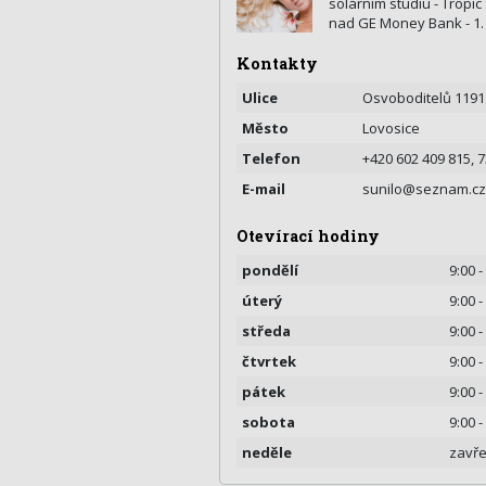
solárním studiu - Tropic
nad GE Money Bank - 1. 
Kontakty
Ulice
Osvoboditelů 1191
Město
Lovosice
Telefon
+420 602 409 815, 
E-mail
sunilo@seznam.cz
Otevírací hodiny
pondělí
9:00 -
úterý
9:00 -
středa
9:00 -
čtvrtek
9:00 -
pátek
9:00 -
sobota
9:00 -
neděle
zavř