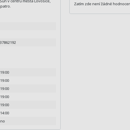
 Sun v centru města Lovosice,
Zatím zde není žádné hodnocen
patro.
737862192
 19:00
 19:00
 19:00
 19:00
 19:00
 14:00
eno