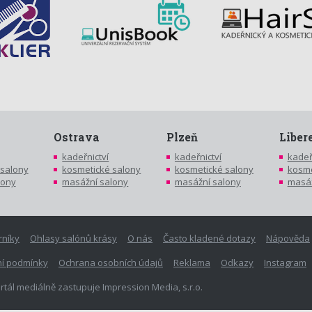
Ostrava
Plzeň
Liber
kadeřnictví
kadeřnictví
kadeř
 salony
kosmetické salony
kosmetické salony
kosme
lony
masážní salony
masážní salony
masáž
rníky
Ohlasy salónů krásy
O nás
Často kladené dotazy
Nápověda
í podmínky
Ochrana osobních údajů
Reklama
Odkazy
Instagram
rtál mediálně zastupuje Impression Media, s.r.o.