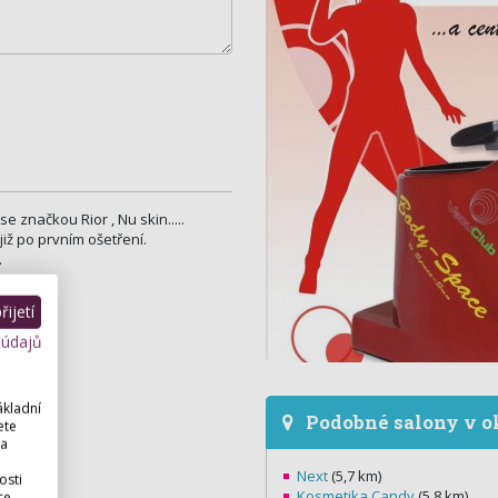
 značkou Rior , Nu skin.....
již po prvním ošetření.
.
ijetí
 údajů
ákladní
Podobné salony v o
ete
 a
Next
(5,7 km)
osti
Kosmetika Candy
(5,8 km)
ce