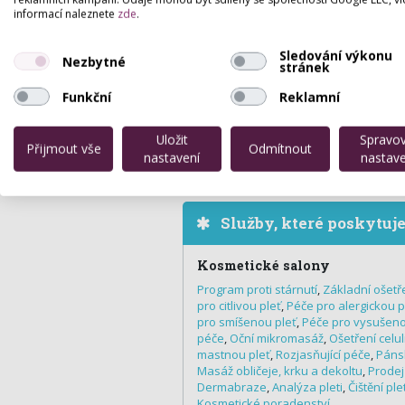
informací naleznete
zde
.
Sledování výkonu
Nezbytné
stránek
Funkční
Reklamní
Uložit
Spravo
Přijmout vše
Odmítnout
nastavení
nastave
Služby, které poskytuj
Kosmetické salony
Program proti stárnutí
,
Základní ošetře
pro citlivou pleť
,
Péče pro alergickou p
pro smíšenou pleť
,
Péče pro vysušeno
péče
,
Oční mikromasáž
,
Ošetření celul
mastnou pleť
,
Rozjasňující péče
,
Pánsk
Masáž obličeje, krku a dekoltu
,
Prodej
Dermabraze
,
Analýza pleti
,
Čištění pl
Kosmetické poradenství