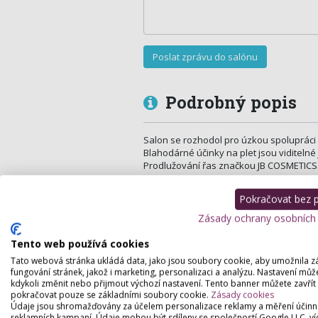
Podrobný popis
Salon se rozhodol pro úzkou spolupráci se
Blahodárné účinky na plet jsou viditelné 
Prodlužování řas značkou JB COSMETICS
Pokračovat bez př
Zásady ochrany osobních
Tento web používá cookies
Tato webová stránka ukládá data, jako jsou soubory cookie, aby umožnila z
fungování stránek, jakož i marketing, personalizaci a analýzu. Nastavení můž
kdykoli změnit nebo přijmout výchozí nastavení. Tento banner můžete zavřít
pokračovat pouze se základními soubory cookie.
Zásady cookies
Údaje jsou shromažďovány za účelem personalizace reklamy a měření účinn
reklamních kampaní. Údaje mohou být sdíleny se společností Google LLC, ví