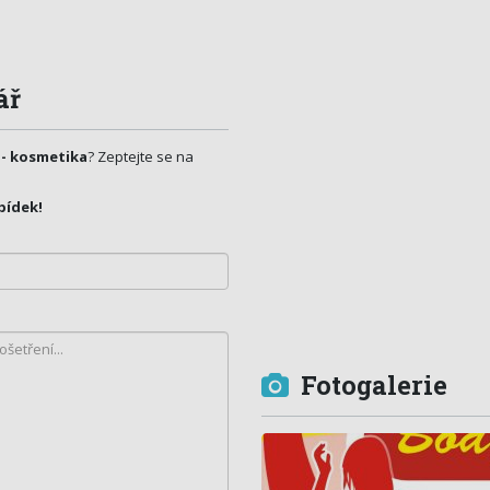
ář
 - kosmetika
? Zeptejte se na
bídek!
Fotogalerie