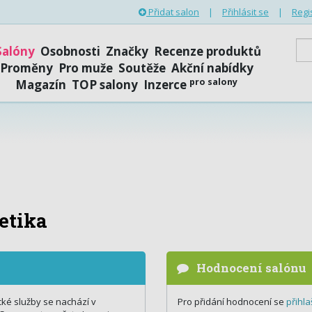
Přidat salon
|
Přihlásit se
|
Regi
Salóny
Osobnosti
Značky
Recenze produktů
Proměny
Pro muže
Soutěže
Akční nabídky
pro salony
Magazín
TOP salony
Inzerce
etika
Hodnocení salónu
ké služby se nachází v
Pro přidání hodnocení se
přihla