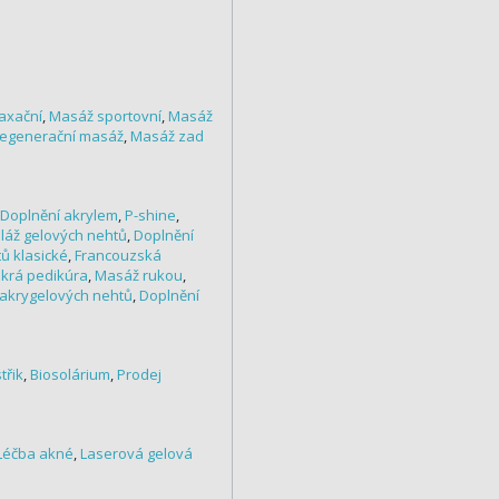
axační
,
Masáž sportovní
,
Masáž
egenerační masáž
,
Masáž zad
Doplnění akrylem
,
P-shine
,
áž gelových nehtů
,
Doplnění
ů klasické
,
Francouzská
krá pedikúra
,
Masáž rukou
,
akrygelových nehtů
,
Doplnění
třik
,
Biosolárium
,
Prodej
Léčba akné
,
Laserová gelová