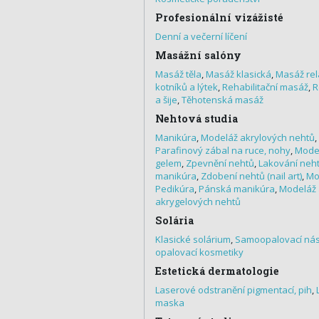
Profesionální vizážisté
Denní a večerní líčení
Masážní salóny
Masáž těla
,
Masáž klasická
,
Masáž rel
kotníků a lýtek
,
Rehabilitační masáž
,
R
a šije
,
Těhotenská masáž
Nehtová studia
Manikúra
,
Modeláž akrylových nehtů
,
Parafinový zábal na ruce, nohy
,
Model
gelem
,
Zpevnění nehtů
,
Lakování neht
manikúra
,
Zdobení nehtů (nail art)
,
Mo
Pedikúra
,
Pánská manikúra
,
Modeláž 
akrygelových nehtů
Solária
Klasické solárium
,
Samoopalovací nás
opalovací kosmetiky
Estetická dermatologie
Laserové odstranění pigmentací, pih
,
maska