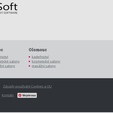
ec
Olomouc
nictví
kadeřnictví
tické salony
kosmetické salony
ní salony
masážní salony
Zásady používání Cookies a OU
Kontakt
Mojekrasa