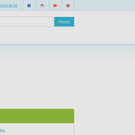
strovat se
šte
.