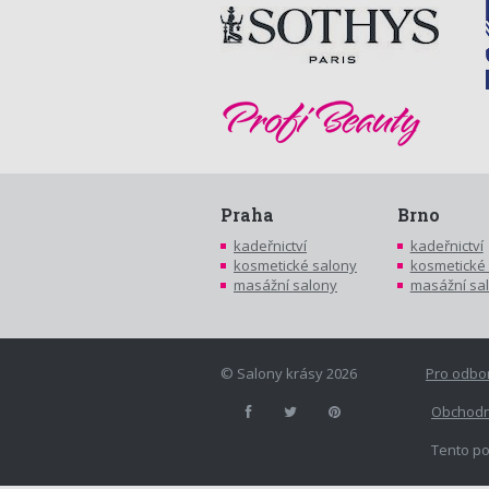
Praha
Brno
kadeřnictví
kadeřnictví
kosmetické salony
kosmetické
masážní salony
masážní sa
© Salony krásy 2026
Pro odbo
Obchodn
Tento po