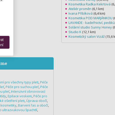
Kosmetika Radka Kekrtová
(6
Ateliér proměn
(6,1 km)
Ivana Přibíková
(6,4 km)
Kosmetika POD MARJÁNKOU
(
LAVANDE - kadeřnictví, pedikú
Solární studio Sunny Honey
(6
Studio K
(12,1 km)
Kosmetický salon Vizáž
(15,6 
vat
ní
eme
ní pro všechny typy pleti
,
Péče
leť
,
Péče pro suchou pleť
,
Péče
u pleť
,
Intenzivní obnovovací
itídy
,
Epilace voskem
,
Péče pro
é ošetření pleti
,
Úprava obočí
,
 kosmetiky
,
Barvení řas a obočí
,
eti ultrazvukovou špachtlí
,