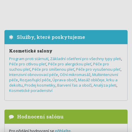
Služby, které poskytujeme
Kosmetické salony
Program proti stárnutí
,
Základní ošetření pro všechny typy pleti
,
Péče pro citlivou pleť
,
Péče pro alergickou pleť
,
Péče pro
suchou pleť
,
Péče pro smíšenou pleť
,
Péče pro vysušenou pleť
,
Intenzivní obnovovací péče
,
Oční mikromasáž
,
Multiintenzivní
péče
,
Rozjasňující péče
,
Úprava obočí
,
Masáž obličeje, krku a
dekoltu
,
Prodej kosmetiky
,
Barvení řas a obočí
,
Analýza pleti
,
Kosmetické poradenství
Hodnocení salónu
Pro přidání hodnocení se
přihlašte
.