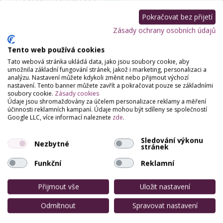
Zatím zde není žádné hodnocení.
Pokračovat bez přijetí
Zásady ochrany osobních údajů
Tento web používá cookies
Tato webová stránka ukládá data, jako jsou soubory cookie, aby
umožnila základní fungování stránek, jakož i marketing, personalizaci a
analýzu. Nastavení můžete kdykoli změnit nebo přijmout výchozí
nastavení. Tento banner můžete zavřít a pokračovat pouze se základními
soubory cookie.
Zásady cookies
Údaje jsou shromažďovány za účelem personalizace reklamy a měření
účinnosti reklamních kampaní. Údaje mohou být sdíleny se společností
Google LLC, více informací naleznete
zde
.
Sledování výkonu
Nezbytné
stránek
Funkční
Reklamní
Přijmout vše
Uložit nastavení
Odmítnout
Spravovat nastavení