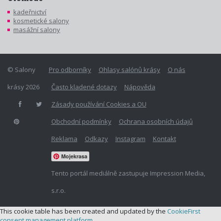
kadeřnictví
kosmetické salony
masážní salony
© Salony
Pro odborníky
Ohlasy salónů krásy
O nás
krásy 2026
Často kladené dotazy
Nápověda
Zásady používání Cookies a OU
Obchodní podmínky
Ochrana osobních údajů
Reklama
Odkazy
Instagram
Kontakt
Mojekrasa
Tento portál mediálně zastupuje Impression Media,
s.r.o.
This cookie table has been created and updated by the
CookieFirst
consent management platform
.