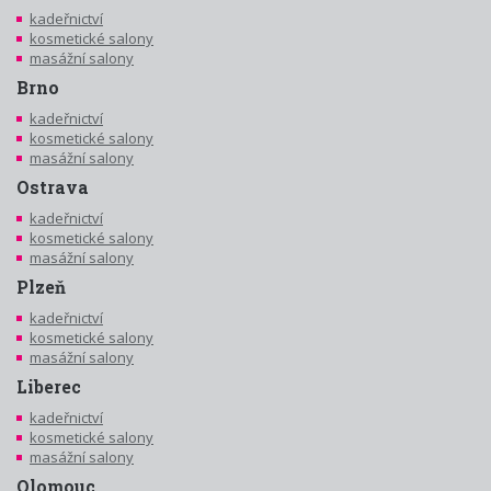
kadeřnictví
kosmetické salony
masážní salony
Brno
kadeřnictví
kosmetické salony
masážní salony
Ostrava
kadeřnictví
kosmetické salony
masážní salony
Plzeň
kadeřnictví
kosmetické salony
masážní salony
Liberec
kadeřnictví
kosmetické salony
masážní salony
Olomouc