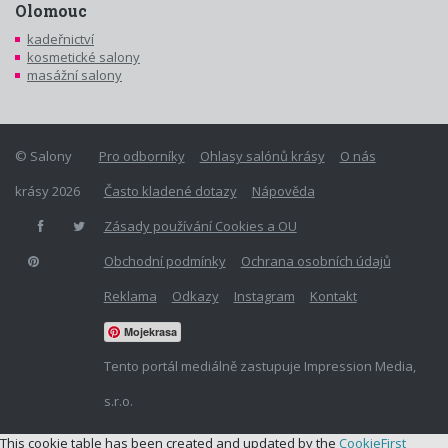
Olomouc
kadeřnictví
kosmetické salony
masážní salony
© Salony
Pro odborníky
Ohlasy salónů krásy
O nás
krásy 2026
Často kladené dotazy
Nápověda
Zásady používání Cookies a OU
Obchodní podmínky
Ochrana osobních údajů
Reklama
Odkazy
Instagram
Kontakt
Mojekrasa
Tento portál mediálně zastupuje Impression Media,
s.r.o.
This cookie table has been created and updated by the
CookieFirst