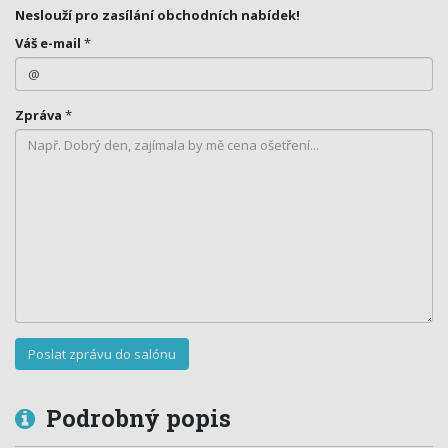
Neslouží pro zasílání obchodních nabídek!
Váš e-mail
*
Zpráva
*
Podrobný popis