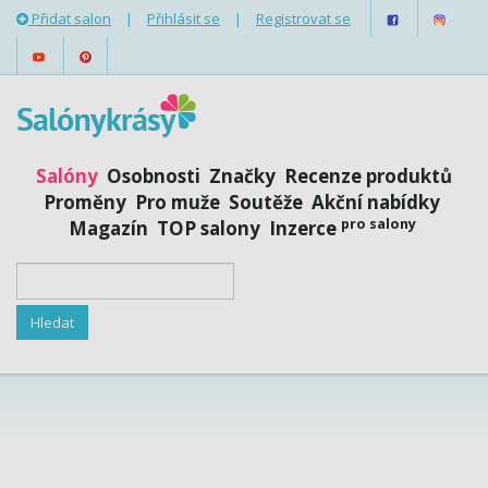
Přidat salon
|
Přihlásit se
|
Registrovat se
Salóny
Osobnosti
Značky
Recenze produktů
Proměny
Pro muže
Soutěže
Akční nabídky
pro salony
Magazín
TOP salony
Inzerce