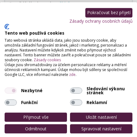
Pro přidání hodnocení se
přihlašte
.
Zatím zde není žádné hodnocení.
Pokračovat bez přijetí
Zásady ochrany osobních údajů
Tento web používá cookies
Tato webová stránka ukládá data, jako jsou soubory cookie, aby
umožnila základní fungování stránek, jakož i marketing, personalizaci a
analýzu. Nastavení můžete kdykoli změnit nebo přijmout výchozí
nastavení. Tento banner můžete zavřít a pokračovat pouze se základními
soubory cookie.
Zásady cookies
Údaje jsou shromažďovány za účelem personalizace reklamy a měření
účinnosti reklamních kampaní. Údaje mohou být sdíleny se společností
Google LLC, více informací naleznete
zde
.
Sledování výkonu
Nezbytné
stránek
Funkční
Reklamní
Přijmout vše
Uložit nastavení
Odmítnout
Spravovat nastavení