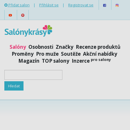
Přidat salon
|
Přihlásit se
|
Registrovat se
Salóny
Osobnosti
Značky
Recenze produktů
Proměny
Pro muže
Soutěže
Akční nabídky
pro salony
Magazín
TOP salony
Inzerce