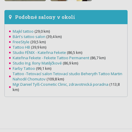
Podobné salony v okolí
Majkl tattoo
(29,0 km)
Bárt's tattoo salon
(39,4 km)
FreeStyle
(39,5 km)
Tattoo HB
(39,9 km)
Studio FÉNIX - Kateřina Fekete
(86,5 km)
Kateřina Fekete - Fekete Tattoo Permanent
(86,7 km)
Studio Ing. Ilony Matějčkové
(86,9 km)
Farby Tattoo
(99,1 km)
Tattoo -Tetovací salon Tetovací studio Beheryth Tattoo Martin
Nahodil Chomutov
(109,8 km)
Mgr.Daniel Tylš-Cosmetic Clinic, zdravotnická poradna
(113,8
km)