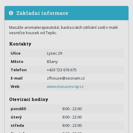
Základní informace
Masáže aromaterapeutické, backscratch (drbání zad) v malé
vesničce kousek od Teplic.
Kontakty
Ulice
Lysec 29
Město
Bžany
Telefon
+420 723 676 675
E-mail
zfhouse@seznam.cz
Web
www.masazevraji.cz
Otevírací hodiny
pondělí
8:00 - 22:00
úterý
8:00 - 22:00
středa
8:00 - 22:00