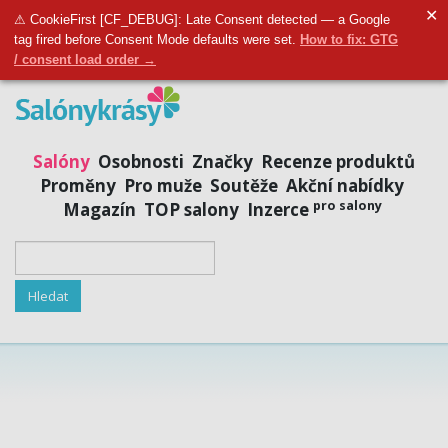
✕
Přidat salon
|
Přihlásit se
|
Registrovat se
⚠ CookieFirst [CF_DEBUG]: Late Consent detected — a Google
tag fired before Consent Mode defaults were set.
How to fix: GTG
/ consent load order →
Salóny
Osobnosti
Značky
Recenze produktů
Proměny
Pro muže
Soutěže
Akční nabídky
pro salony
Magazín
TOP salony
Inzerce