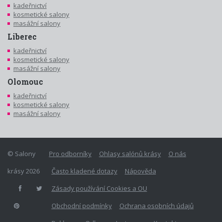
kadeřnictví
kosmetické salony
masážní salony
Liberec
kadeřnictví
kosmetické salony
masážní salony
Olomouc
kadeřnictví
kosmetické salony
masážní salony
© Salony
Pro odborníky
Ohlasy salónů krásy
O nás
krásy 2026
Často kladené dotazy
Nápověda
Zásady používání Cookies a OU
Obchodní podmínky
Ochrana osobních údajů