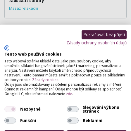
Masážní salóny
Masáž relaxační
Hodnocení salónu
Pokračovat bez přijetí
Zásady ochrany osobních údajů
Pro přidání hodnocení se
přihlašte
.
Tento web používá cookies
Zatím zde není žádné hodnocení.
Tato webová stránka ukládá data, jako jsou soubory cookie, aby
umožnila základní fungování stránek, jakož i marketing, personalizaci a
analýzu. Nastavení můžete kdykoli změnit nebo přijmout výchozí
nastavení. Tento banner můžete zavřít a pokračovat pouze se základními
soubory cookie.
Zásady cookies
Údaje jsou shromažďovány za účelem personalizace reklamy a měření
účinnosti reklamních kampaní. Údaje mohou být sdíleny se společností
Google LLC, více informací naleznete
zde
.
Sledování výkonu
Nezbytné
stránek
Funkční
Reklamní