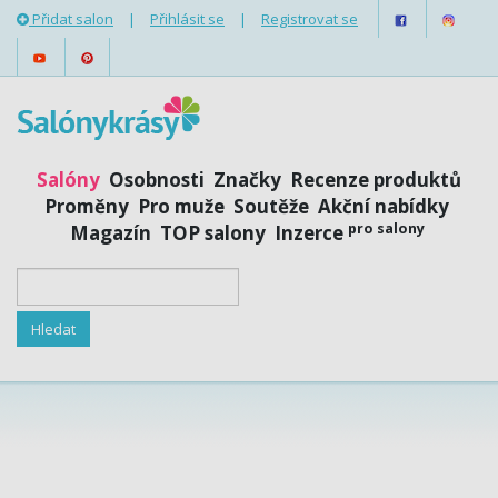
Přidat salon
|
Přihlásit se
|
Registrovat se
Salóny
Osobnosti
Značky
Recenze produktů
Proměny
Pro muže
Soutěže
Akční nabídky
pro salony
Magazín
TOP salony
Inzerce