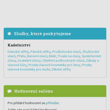
Služby, které poskytujeme
Kadeřnictví
Dámské střihy
,
Pánské střihy
,
Prodlužování vlasů
,
Zhušťování
vlasů
,
Přeliv
,
Barvení vlasů
,
Melír
,
Trvalá na vlasy
,
Společenské
účesy
,
Svatební účesy
,
Ošetření poškozených vlasů
,
Zábaly a
vlasové kůry
,
Prodej vlasové kosmetiky pro ženy
,
Prodej
vlasové kosmetiky pro muže
,
Dětské střihy
Hodnocení salónu
Pro přidání hodnocení se
přihlašte
.
Zatím zde není žádné hodnocení.