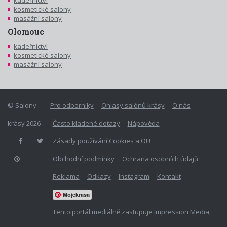
kosmetické salony
masážní salony
Olomouc
kadeřnictví
kosmetické salony
masážní salony
© Salony
Pro odborníky
Ohlasy salónů krásy
O nás
krásy 2026
Často kladené dotazy
Nápověda
Zásady používání Cookies a OU
Obchodní podmínky
Ochrana osobních údajů
Reklama
Odkazy
Instagram
Kontakt
Mojekrasa
Tento portál mediálně zastupuje Impression Media,