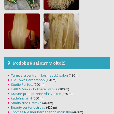
Podobné salony v okolí
Tanguera centrum- kosmetický salon
(180 m)
Old Town Barbershop
(170 m)
Studio Perfect
(200 m)
HAIR & Make-Up Aneta Lysová
(300 m)
Krasne-prodlouzene-vlasy-akce
(380 m)
kadeřnictví IN
(500 m)
Studio Nice Ostrava
(460 m)
Beauty center ostrava
(420 m)
Thomas Niesner barber shop (holičství)
(460 m)