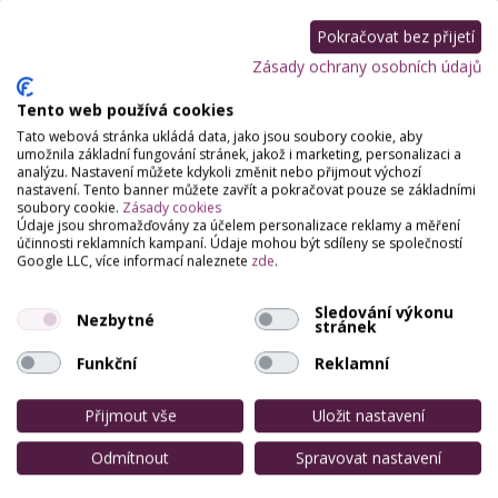
Zatím zde není žádné hodnocení.
Pokračovat bez přijetí
Zásady ochrany osobních údajů
Tento web používá cookies
Tato webová stránka ukládá data, jako jsou soubory cookie, aby
umožnila základní fungování stránek, jakož i marketing, personalizaci a
analýzu. Nastavení můžete kdykoli změnit nebo přijmout výchozí
nastavení. Tento banner můžete zavřít a pokračovat pouze se základními
soubory cookie.
Zásady cookies
Údaje jsou shromažďovány za účelem personalizace reklamy a měření
účinnosti reklamních kampaní. Údaje mohou být sdíleny se společností
Google LLC, více informací naleznete
zde
.
Sledování výkonu
Nezbytné
stránek
Funkční
Reklamní
Přijmout vše
Uložit nastavení
Odmítnout
Spravovat nastavení