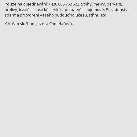
Pouze na objednávání: +420 606 762 5­22. Střihy, melíry, barvení,
přelivy, trvalé = klasické, lehké – po barvě = objemové. Poradenství
zdarma při tvoření Vašeho budoucího účesu, střihu atd.
K Vašim službám Jozefa Chmelařová.