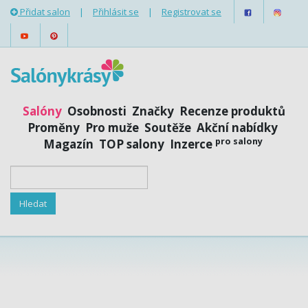
Přidat salon
|
Přihlásit se
|
Registrovat se
Salóny
Osobnosti
Značky
Recenze produktů
Proměny
Pro muže
Soutěže
Akční nabídky
pro salony
Magazín
TOP salony
Inzerce