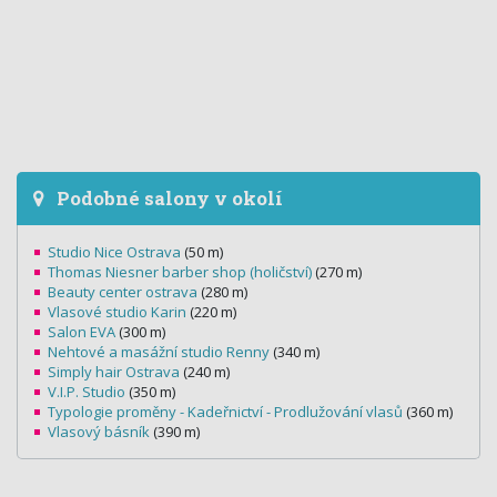
Podobné salony v okolí
Studio Nice Ostrava
(50 m)
Thomas Niesner barber shop (holičství)
(270 m)
Beauty center ostrava
(280 m)
Vlasové studio Karin
(220 m)
Salon EVA
(300 m)
Nehtové a masážní studio Renny
(340 m)
Simply hair Ostrava
(240 m)
V.I.P. Studio
(350 m)
Typologie proměny - Kadeřnictví - Prodlužování vlasů
(360 m)
Vlasový básník
(390 m)