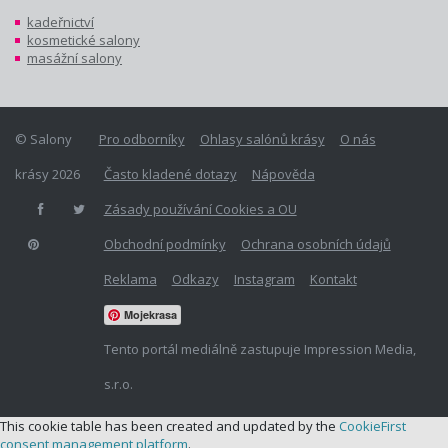
kadeřnictví
kosmetické salony
masážní salony
© Salony
Pro odborníky
Ohlasy salónů krásy
O nás
krásy 2026
Často kladené dotazy
Nápověda
Zásady používání Cookies a OU
Obchodní podmínky
Ochrana osobních údajů
Reklama
Odkazy
Instagram
Kontakt
Mojekrasa
Tento portál mediálně zastupuje Impression Media,
s.r.o.
This cookie table has been created and updated by the
CookieFirst
consent management platform
.