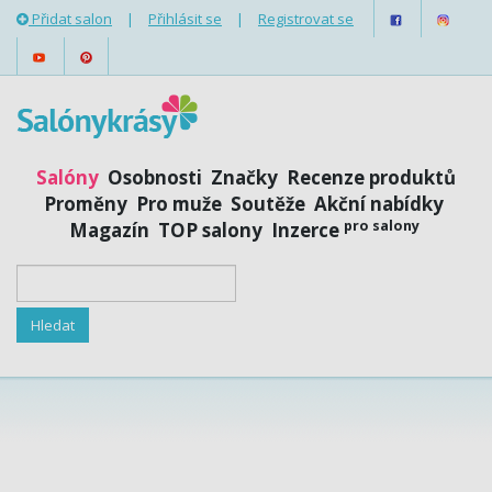
Přidat salon
|
Přihlásit se
|
Registrovat se
Salóny
Osobnosti
Značky
Recenze produktů
Proměny
Pro muže
Soutěže
Akční nabídky
pro salony
Magazín
TOP salony
Inzerce