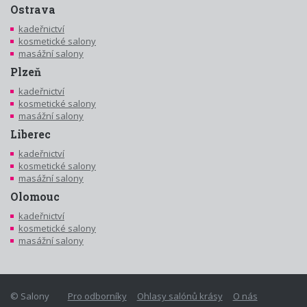
Ostrava
kadeřnictví
kosmetické salony
masážní salony
Plzeň
kadeřnictví
kosmetické salony
masážní salony
Liberec
kadeřnictví
kosmetické salony
masážní salony
Olomouc
kadeřnictví
kosmetické salony
masážní salony
© Salony
Pro odborníky
Ohlasy salónů krásy
O nás