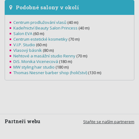
Podobné salony v okolí
Centrum prodlužování vlasů
(40 m)
Kadeřnictví Beauty Salon Princess
(40 m)
Salon EVA
(60 m)
Centrum estetické kosmetiky
(70 m)
V.I.P. Studio
(60 m)
Vlasový básník
(80 m)
Nehtové a masážní studio Renny
(70 m)
DiS. Monika Vicenecová
(180 m)
MW styling hair studio
(180 m)
Thomas Niesner barber shop (holičství)
(130 m)
Partneři webu
Staňte se naším partnerem