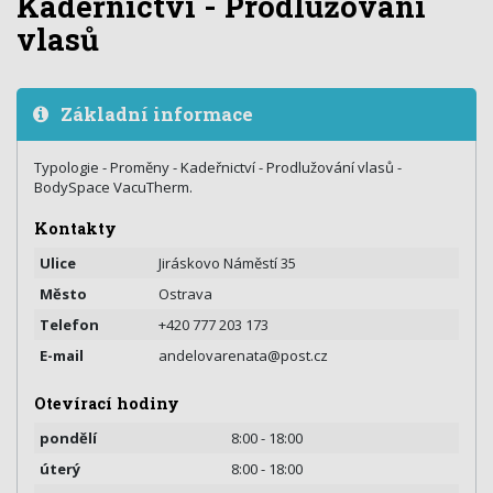
Kadeřnictví - Prodlužování
vlasů
Základní informace
Typologie - Proměny - Kadeřnictví - Prodlužování vlasů -
BodySpace VacuTherm.
Kontakty
Ulice
Jiráskovo Náměstí 35
Město
Ostrava
Telefon
+420 777 203 173
E-mail
andelovarenata@post.cz
Otevírací hodiny
pondělí
8:00 - 18:00
úterý
8:00 - 18:00