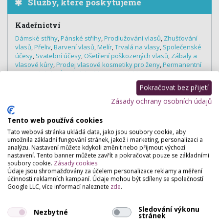
Služby, které poskytujeme
Kadeřnictví
Dámské střihy
,
Pánské střihy
,
Prodlužování vlasů
,
Zhušťování
vlasů
,
Přeliv
,
Barvení vlasů
,
Melír
,
Trvalá na vlasy
,
Společenské
účesy
,
Svatební účesy
,
Ošetření poškozených vlasů
,
Zábaly a
vlasové kůry
,
Prodej vlasové kosmetiky pro ženy
,
Permanentní
narovnání vlasů
,
Dětské střihy
,
Brazilský keratin
Pokračovat bez přijetí
Zásady ochrany osobních údajů
Hodnocení salónu
Tento web používá cookies
Tato webová stránka ukládá data, jako jsou soubory cookie, aby
umožnila základní fungování stránek, jakož i marketing, personalizaci a
Pro přidání hodnocení se
přihlašte
.
analýzu. Nastavení můžete kdykoli změnit nebo přijmout výchozí
Zatím zde není žádné hodnocení.
nastavení. Tento banner můžete zavřít a pokračovat pouze se základními
soubory cookie.
Zásady cookies
Údaje jsou shromažďovány za účelem personalizace reklamy a měření
účinnosti reklamních kampaní. Údaje mohou být sdíleny se společností
Google LLC, více informací naleznete
zde
.
Sledování výkonu
Nezbytné
stránek