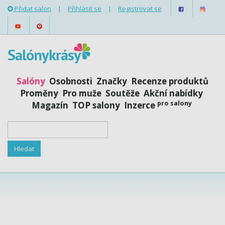
Přidat salon
|
Přihlásit se
|
Registrovat se
Salóny
Osobnosti
Značky
Recenze produktů
Proměny
Pro muže
Soutěže
Akční nabídky
pro salony
Magazín
TOP salony
Inzerce