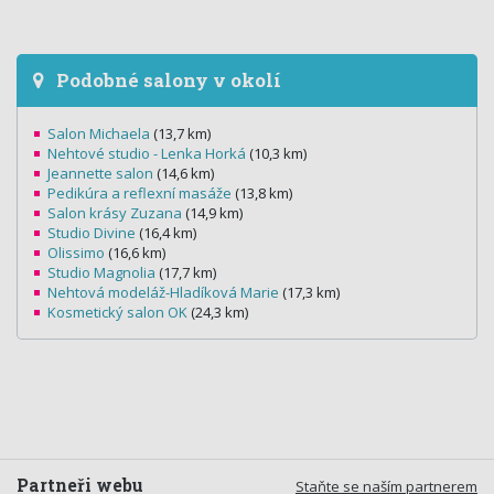
Podobné salony v okolí
Salon Michaela
(13,7 km)
Nehtové studio - Lenka Horká
(10,3 km)
Jeannette salon
(14,6 km)
Pedikúra a reflexní masáže
(13,8 km)
Salon krásy Zuzana
(14,9 km)
Studio Divine
(16,4 km)
Olissimo
(16,6 km)
Studio Magnolia
(17,7 km)
Nehtová modeláž-Hladíková Marie
(17,3 km)
Kosmetický salon OK
(24,3 km)
Partneři webu
Staňte se naším partnerem