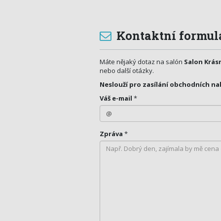
Kontaktní formul
Máte nějaký dotaz na salón
Salon Krás
nebo další otázky.
Neslouží pro zasílání obchodních na
Váš e-mail
*
Zpráva
*