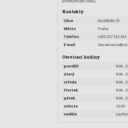
prodlužování vlasů.
Kontakty
Ulice
Na Bělidle 25
Město
Praha
Telefon
+420 257 323 423
E-mail
slavakrasna@se
Otevírací hodiny
pondělí
9:00 - 
úterý
9:00 - 
středa
9:00 - 
čtvrtek
9:00 - 
pátek
9:00 - 
sobota
10:00 -
neděle
zavře