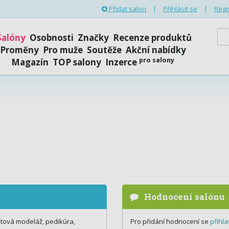
Přidat salon
|
Přihlásit se
|
Regi
Salóny
Osobnosti
Značky
Recenze produktů
Proměny
Pro muže
Soutěže
Akční nabídky
pro salony
Magazín
TOP salony
Inzerce
Hodnocení salónu
htová modeláž, pedikúra,
Pro přidání hodnocení se
přihla