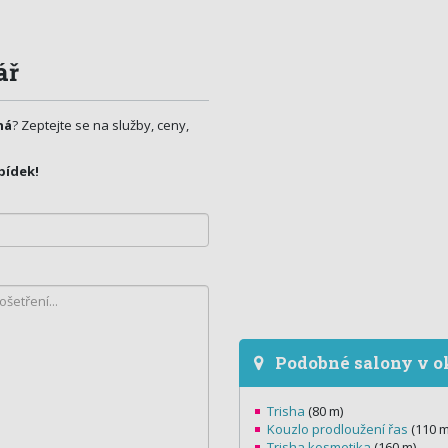
ář
ná
? Zeptejte se na služby, ceny,
bídek!
Podobné salony v o
Trisha
(80 m)
Kouzlo prodloužení řas
(110 m
Trisha kosmetika
(160 m)