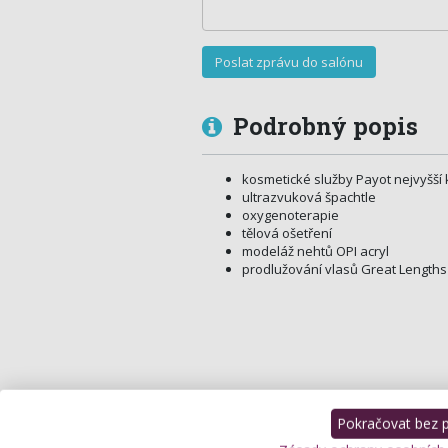
Podrobný popis
kosmetické služby Payot nejvyšší k
ultrazvuková špachtle
oxygenoterapie
tělová ošetření
modeláž nehtů OPI acryl
prodlužování vlasů Great Lengths
Pokračovat bez př