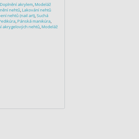
Doplnění akrylem
,
Modeláž
nění nehtů
,
Lakování nehtů
ní nehtů (nail art)
,
Suchá
Pedikúra
,
Pánská manikúra
,
í akrygelových nehtů
,
Modeláž