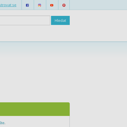
strovat se
šte
.