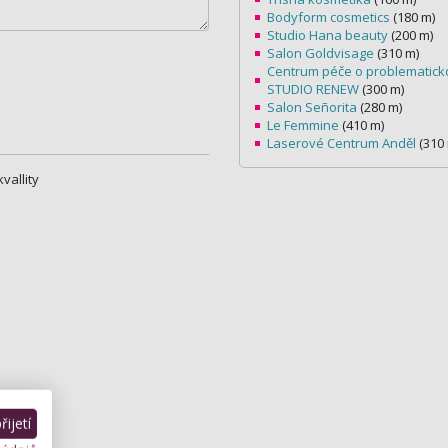
Bodyform cosmetics
(180 m)
Studio Hana beauty
(200 m)
Salon Goldvisage
(310 m)
Centrum péče o problematic
STUDIO RENEW
(300 m)
Salon Señorita
(280 m)
Le Femmine
(410 m)
Laserové Centrum Anděl
(310
vallity
ijetí