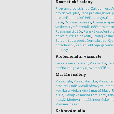
Kosmetické salony
Program proti stárnutí
,
Základní ošetře
pro citlivou pleť
,
Péče pro alergickou p
pro smíšenou pleť
,
Péče pro vysušeno
péče
,
Oční mikromasáž
,
Aromaterapie
voskem
,
Lymfodrenáž
,
Péče pro mast
Rozjasňující péče
,
Pánské ošetření ple
obličeje, krku a dekoltu
,
Prodej kosme
Barvení řas a obočí
,
Dermabraze
,
Kys
poradenství
,
Žehlení obličeje galvani
postavy
Profesionální vizážisté
Denní a večerní líčení
,
Vizážistika
,
Bar
Změna image a stylu
,
Svatební líčení
Masážní salóny
Masáž těla
,
Masáž klasická
,
Masáž rel
proti celulitídě
,
Masáž lávovými kame
kotníků a lýtek
,
Indická masáž hlavy
,
R
a šije
,
Havajská masáž Lomi Lomi
,
Těh
masáž
,
Medová masáž
,
Indonéské m
Mamma masáž
Nehtová studia