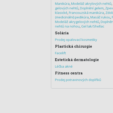
Manikúra
,
Modeláž akrylových nehtů
,
gelových nehtů
,
Doplnění gelem
,
Zpev
klasické
,
Francouzská manikúra
,
Zdobe
(medicinální) pedikúra
,
Masáž rukou
,
Modeláž akrygelových nehtů
,
Doplněn
nehtů na nohou
,
Gel lak/Shellac
Solária
Prodej opalovací kosmetiky
Plastická chirurgie
Facelift
Estetická dermatologie
Léčba akné
Fitness centra
Prodej potravinových doplňků