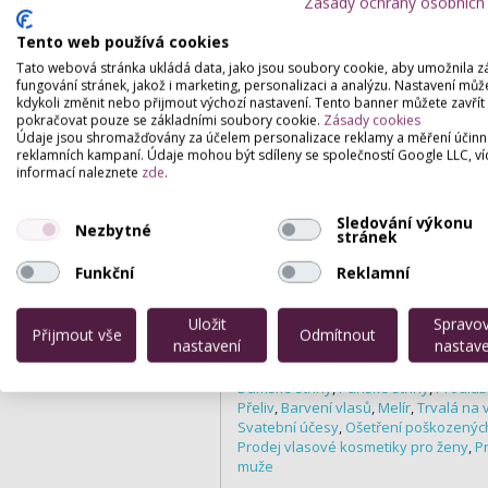
Zásady ochrany osobních
Tento web používá cookies
Tato webová stránka ukládá data, jako jsou soubory cookie, aby umožnila z
fungování stránek, jakož i marketing, personalizaci a analýzu. Nastavení můž
kdykoli změnit nebo přijmout výchozí nastavení. Tento banner můžete zavřít
pokračovat pouze se základními soubory cookie.
Zásady cookies
Údaje jsou shromažďovány za účelem personalizace reklamy a měření účinn
reklamních kampaní. Údaje mohou být sdíleny se společností Google LLC, ví
informací naleznete
zde
.
Sledování výkonu
Nezbytné
stránek
Funkční
Reklamní
Služby, které poskytuj
Uložit
Spravo
Přijmout vše
Odmítnout
nastavení
nastave
Kadeřnictví
Dámské střihy
,
Pánské střihy
,
Prodluž
Přeliv
,
Barvení vlasů
,
Melír
,
Trvalá na 
Svatební účesy
,
Ošetření poškozenýc
Prodej vlasové kosmetiky pro ženy
,
P
muže