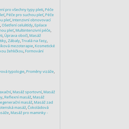
ní pro všechny typy pleti
,
Péče
leť
,
Péče pro suchou pleť
,
Péče
u pleť
,
Intenzivní obnovovací
,
Ošetření celulitídy
,
Epilace
nou pleť
,
Multiintenzivní péče
,
ti
,
Úprava obočí
,
Masáž
tiky
,
Zábaly
,
Trvalá na řasy
,
líková mezoterapie
,
Kosmetické
ckou žehličkou
,
Formování
vová typologie
,
Proměny vizáže
,
axační
,
Masáž sportovní
,
Masáž
ny
,
Reflexní masáž
,
Masáž
egenerační masáž
,
Masáž zad
otenská masáž
,
Čokoládová
asáže
,
Masáž pro maminky -