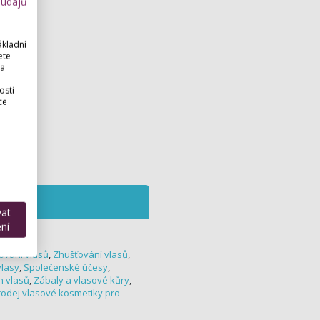
 údajů
ákladní
ete
 a
osti
ce
eme
vat
ní
ování vlasů
,
Zhušťování vlasů
,
vlasy
,
Společenské účesy
,
h vlasů
,
Zábaly a vlasové kůry
,
rodej vlasové kosmetiky pro