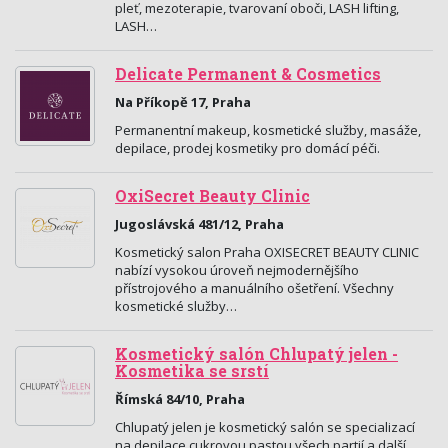
pleť, mezoterapie, tvarovaní oboči, LASH lifting,
LASH…
Delicate Permanent & Cosmetics
Na Příkopě 17, Praha
Permanentní makeup, kosmetické služby, masáže,
depilace, prodej kosmetiky pro domácí péči.
OxiSecret Beauty Clinic
Jugoslávská 481/12, Praha
Kosmetický salon Praha OXISECRET BEAUTY CLINIC
nabízí vysokou úroveň nejmodernějšího
přístrojového a manuálního ošetření. Všechny
kosmetické služby…
Kosmetický salón Chlupatý jelen -
Kosmetika se srstí
Římská 84/10, Praha
Chlupatý jelen je kosmetický salón se specializací
na depilace cukrovou pastou všech partií a další