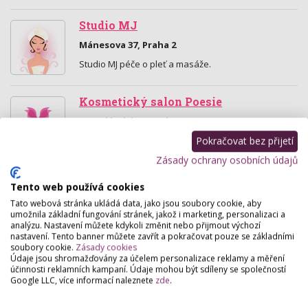
Studio MJ
Mánesova 37, Praha 2
Studio MJ péče o pleť a masáže.
Kosmetický salon Poesie
Jugoslávská 10, Praha
Kosmetický salon Poesie byl založen v roce 1990 a v
Pokračovat bez přijetí
Praze se na své současné adrese vyskytuje od
Zásady ochrany osobních údajů
roku 1998. Jsme rodinná firma, která je vedena…
Tento web používá cookies
BluRelax, Salón Blanky Urmanové
Tato webová stránka ukládá data, jako jsou soubory cookie, aby
umožnila základní fungování stránek, jakož i marketing, personalizaci a
Vinohradská 73, Praha
analýzu. Nastavení můžete kdykoli změnit nebo přijmout výchozí
nastavení. Tento banner můžete zavřít a pokračovat pouze se základními
Kosmetika, masáže, ruční lymfodrenáž, epilace
soubory cookie.
Zásady cookies
cukrovou pastou. Termíny po předchozí domluvě.
Údaje jsou shromažďovány za účelem personalizace reklamy a měření
účinnosti reklamních kampaní. Údaje mohou být sdíleny se společností
Google LLC, více informací naleznete
zde
.
Studio''Kosmetika&Masáže''
Škrétova 42/2, Praha