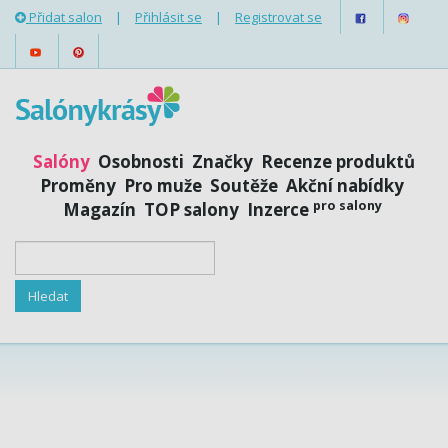
Přidat salon
|
Přihlásit se
|
Registrovat se
Salóny
Osobnosti
Značky
Recenze produktů
Proměny
Pro muže
Soutěže
Akční nabídky
pro salony
Magazín
TOP salony
Inzerce