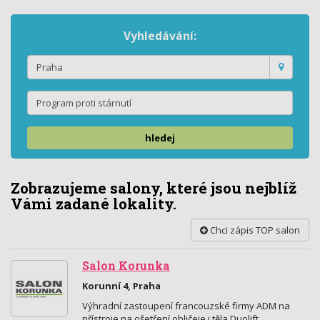
Vyhledávání:
hledej
Zobrazujeme salony, které jsou nejblíž
Vámi zadané lokality.
Chci zápis TOP salon
Salon Korunka
Korunní 4, Praha
Výhradní zastoupení francouzské firmy ADM na
přístroje na ošetření obličeje i těla Duolift