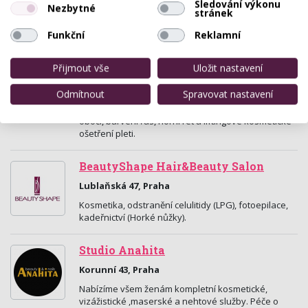
Sledování výkonu
Nezbytné
stránek
Studio ‘’Kosmetika&Masáže‘‘představuje spojení
profesionální péče o Vaše zdraví a krásu.Vás čeká
Funkční
Reklamní
magická atmosféra, klid, relaxace, čistota, krása a…
Přijmout vše
Uložit nastavení
Prodlužování řas
Francouzská 70, Praha
Odmítnout
Spravovat nastavení
Prodlužování řas, lash lifting, úprava a barvení
obočí, barvení řas, horní ret a liftingové kosmetické
ošetření pleti.
BeautyShape Hair&Beauty Salon
Lublaňská 47, Praha
Kosmetika, odstranění celulitidy (LPG), fotoepilace,
kadeřnictví (Horké nůžky).
Studio Anahita
Korunní 43, Praha
Nabízíme všem ženám kompletní kosmetické,
vizážistické ,maserské a nehtové služby. Péče o