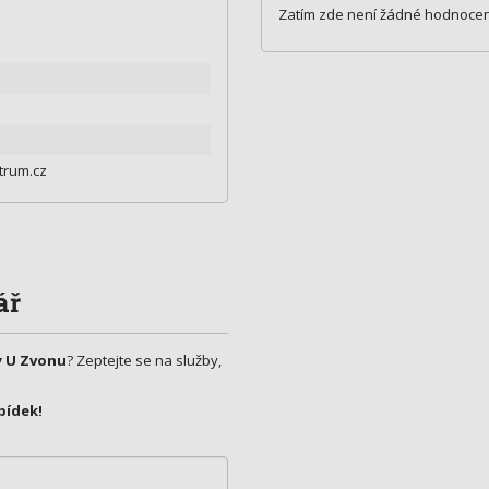
Zatím zde není žádné hodnocen
3
rum.cz
ář
y U Zvonu
? Zeptejte se na služby,
bídek!