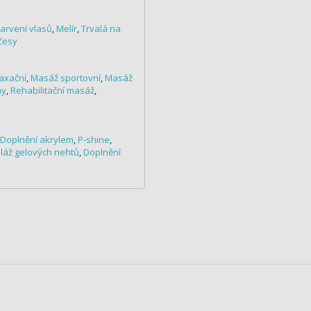
arvení vlasů
,
Melír
,
Trvalá na
česy
axační
,
Masáž sportovní
,
Masáž
ny
,
Rehabilitační masáž
,
Doplnění akrylem
,
P-shine
,
áž gelových nehtů
,
Doplnění