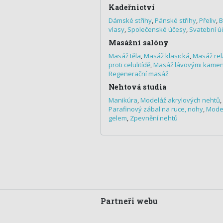
Kadeřnictví
Dámské střihy
,
Pánské střihy
,
Přeliv
,
B
vlasy
,
Společenské účesy
,
Svatební ú
Masážní salóny
Masáž těla
,
Masáž klasická
,
Masáž rel
proti celulitídě
,
Masáž lávovými kame
Regenerační masáž
Nehtová studia
Manikúra
,
Modeláž akrylových nehtů
,
Parafinový zábal na ruce, nohy
,
Model
gelem
,
Zpevnění nehtů
Partneři webu