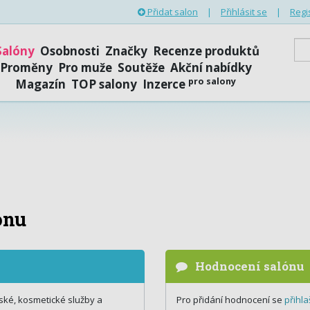
Přidat salon
|
Přihlásit se
|
Regi
Salóny
Osobnosti
Značky
Recenze produktů
Proměny
Pro muže
Soutěže
Akční nabídky
pro salony
Magazín
TOP salony
Inzerce
onu
Hodnocení salónu
ské, kosmetické služby a
Pro přidání hodnocení se
přihla