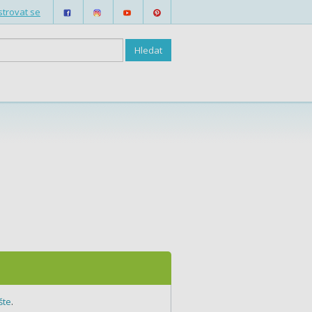
strovat se
šte
.