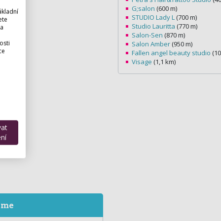
G;salon
(600 m)
ákladní
STUDIO Lady L
(700 m)
ete
Studio Lauritta
(770 m)
 a
Salon-Sen
(870 m)
osti
Salon Amber
(950 m)
ce
Fallen angel beauty studio
(10
Visage
(1,1 km)
vat
ní
eme