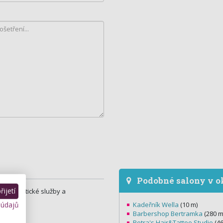
Podobné salony v o
ijetí
, kosmetické služby a
 údajů
Kadeřník Wella
(10 m)
Barbershop Bertramka
(280 m
Petra's Hair&Tattoo Studio
(46