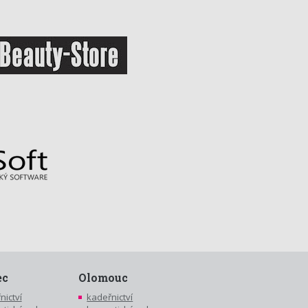
ec
Olomouc
nictví
kadeřnictví