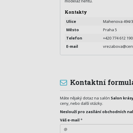
modeláž nehtů.
Kontakty
Ulice
Mahenova 494/
Město
Praha 5
Telefon
+420 774 612 190
E-mail
vrezabova@cent
Kontaktní formul
Máte nějaký dotaz na salón
Salon krás
ceny, nebo další otázky.
Neslouží pro zasílání obchodních na
Váš e-mail
*