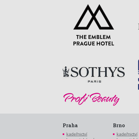
Praha
Brno
kadeřnictví
kadeřnictví