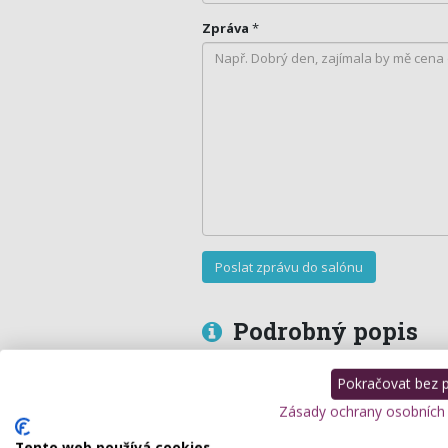
Zpráva
*
Podrobný popis
Pokračovat bez př
Salon krásy nabízí kadeřnické, masérské
modeláž nehtů.
Zásady ochrany osobních
Tento web používá cookies