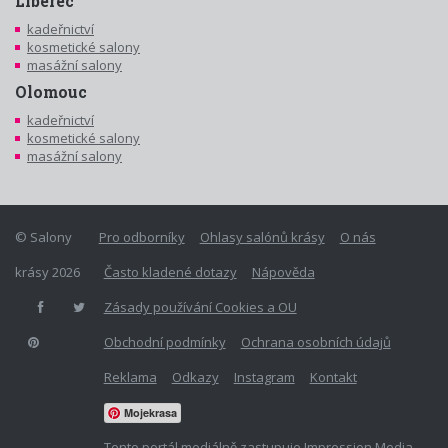
Liberec
kadeřnictví
kosmetické salony
masážní salony
Olomouc
kadeřnictví
kosmetické salony
masážní salony
© Salony
Pro odborníky
Ohlasy salónů krásy
O nás
krásy 2026
Často kladené dotazy
Nápověda
Zásady používání Cookies a OU
Obchodní podmínky
Ochrana osobních údajů
Reklama
Odkazy
Instagram
Kontakt
Mojekrasa
Tento portál mediálně zastupuje Impression Media,