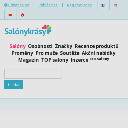
Přidat salon
|
Přihlásit se
|
Registrovat se
Salóny
Osobnosti
Značky
Recenze produktů
Proměny
Pro muže
Soutěže
Akční nabídky
pro salony
Magazín
TOP salony
Inzerce