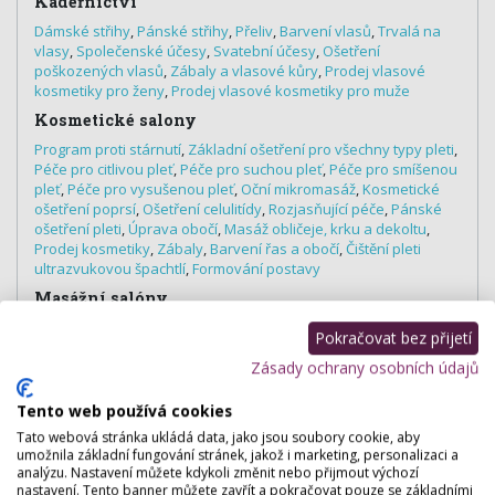
Kadeřnictví
Dámské střihy
,
Pánské střihy
,
Přeliv
,
Barvení vlasů
,
Trvalá na
vlasy
,
Společenské účesy
,
Svatební účesy
,
Ošetření
poškozených vlasů
,
Zábaly a vlasové kůry
,
Prodej vlasové
kosmetiky pro ženy
,
Prodej vlasové kosmetiky pro muže
Kosmetické salony
Program proti stárnutí
,
Základní ošetření pro všechny typy pleti
,
Péče pro citlivou pleť
,
Péče pro suchou pleť
,
Péče pro smíšenou
pleť
,
Péče pro vysušenou pleť
,
Oční mikromasáž
,
Kosmetické
ošetření poprsí
,
Ošetření celulitídy
,
Rozjasňující péče
,
Pánské
ošetření pleti
,
Úprava obočí
,
Masáž obličeje, krku a dekoltu
,
Prodej kosmetiky
,
Zábaly
,
Barvení řas a obočí
,
Čištění pleti
ultrazvukovou špachtlí
,
Formování postavy
Masážní salóny
Masáž těla
,
Masáž klasická
,
Masáž relaxační
,
Masáž sportovní
,
Pokračovat bez přijetí
Masáž proti celulitídě
,
Masáž kotníků a lýtek
,
Rehabilitační
masáž
,
Indická masáž hlavy
,
Masáž zad a šije
,
Čokoládová
Zásady ochrany osobních údajů
masáž
,
Medová masáž
,
Baňkování
Tento web používá cookies
Nehtová studia
Tato webová stránka ukládá data, jako jsou soubory cookie, aby
Mokrá pedikúra
,
Masáž rukou
,
Pedikúra
umožnila základní fungování stránek, jakož i marketing, personalizaci a
analýzu. Nastavení můžete kdykoli změnit nebo přijmout výchozí
nastavení. Tento banner můžete zavřít a pokračovat pouze se základními