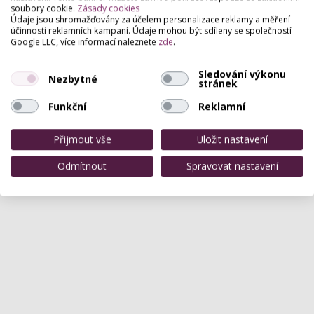
soubory cookie.
Zásady cookies
Údaje jsou shromažďovány za účelem personalizace reklamy a měření
Hodnocení salónu
účinnosti reklamních kampaní. Údaje mohou být sdíleny se společností
Google LLC, více informací naleznete
zde
.
Pro přidání hodnocení se
přihlašte
.
Sledování výkonu
Nezbytné
stránek
Zatím zde není žádné hodnocení.
Funkční
Reklamní
Přijmout vše
Uložit nastavení
Odmítnout
Spravovat nastavení