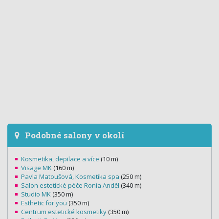
Podobné salony v okolí
Kosmetika, depilace a více
(10 m)
Visage MK
(160 m)
Pavla Matoušová, Kosmetika spa
(250 m)
Salon estetické péče Ronia Anděl
(340 m)
Studio MK
(350 m)
Esthetic for you
(350 m)
Centrum estetické kosmetiky
(350 m)