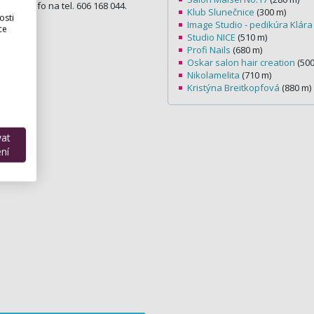
 Více info na tel. 606 168 044.
Klub Slunečnice
(300 m)
osti
Image Studio - pedikúra Klára
ce
Studio NICE
(510 m)
Profi Nails
(680 m)
Oskar salon hair creation
(500
Nikolamelita
(710 m)
Kristýna Breitkopfová
(880 m)
vat
ní