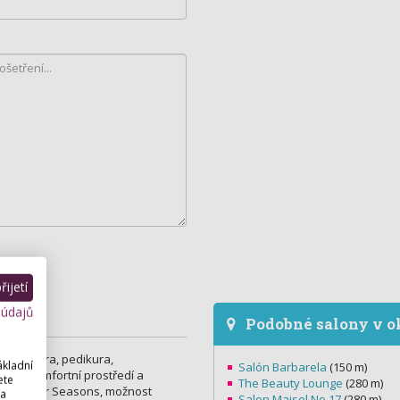
ijetí
 údajů
Podobné salony v o
, manikura, pedikura,
ákladní
Salón Barbarela
(150 m)
elmi komfortní prostředí a
ete
The Beauty Lounge
(280 m)
hotelu Four Seasons, možnost
 a
Salon Maisel No.17
(280 m)