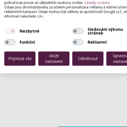
převlečení do županu. Občerstvení v ceně.
pokračovat pouze se základními soubory cookie.
Zásady cookies
Údaje jsou shromažďovány za účelem personalizace reklamy a měření účinn
reklamních kampaní. Údaje mohou být sdíleny se společností Google LLC, ví
informací naleznete
zde
.
Sledování výkonu
Nezbytné
stránek
Funkční
Reklamní
Uložit
Spravo
Přijmout vše
Odmítnout
nastavení
nastave