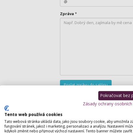
Zpráva
*
Pokračovat bez př
Podrobný popis
Zásady ochrany osobních
Tento web používá cookies
Provádíme ošetření jen přírodních nehtů
Tato webová stránka ukládá data, jako jsou soubory cookie, aby umožnila z
nepoužíváme žádné agresivní nástroje, v
fungování stránek, jakož i marketing, personalizaci a analýzu. Nastavení můž
špičková kvalita. Salon je ve SPA zóně 
kdykoli změnit nebo přijmout výchozí nastavení. Tento banner můžete zavřít