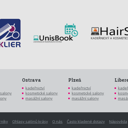
Ostrava
Plzeň
Liber
kadeřnictví
kadeřnictví
kadeř
 salony
kosmetické salony
kosmetické salony
kosme
lony
masážní salony
masážní salony
masáž
rníky
Ohlasy salónů krásy
O nás
Často kladené dotazy
Nápověda