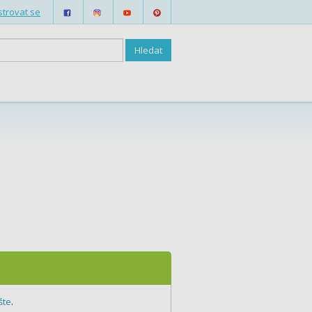
strovat se
šte
.