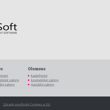
ec
Olomouc
nictví
kadeřnictví
tické salony
kosmetické salony
ní salony
masážní salony
Zásady používání Cookies a OU