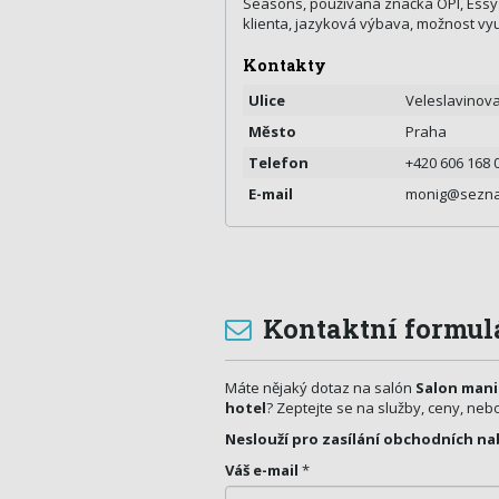
Seasons, používaná značka OPI, Essy 
klienta, jazyková výbava, možnost vyu
Kontakty
Ulice
Veleslavinov
Město
Praha
Telefon
+420 606 168 
E-mail
monig@sezna
Kontaktní formul
Máte nějaký dotaz na salón
Salon mani
hotel
? Zeptejte se na služby, ceny, nebo
Neslouží pro zasílání obchodních na
Váš e-mail
*