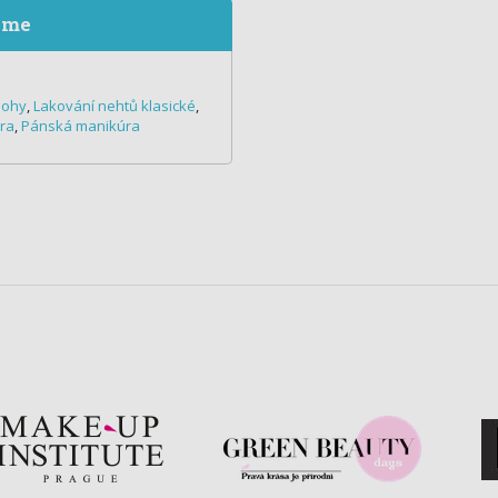
eme
nohy
,
Lakování nehtů klasické
,
ra
,
Pánská manikúra