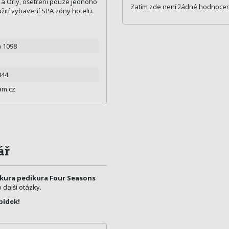
a Orly, ošetření pouze jednoho
Zatím zde není žádné hodnocen
žití vybavení SPA zóny hotelu.
a 1098
044
m.cz
ář
kura pedikura Four Seasons
 další otázky.
bídek!