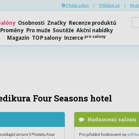
Přidat salon
|
Přihlásit se
|
Regi
Salóny
Osobnosti
Značky
Recenze produktů
Proměny
Pro muže
Soutěže
Akční nabídky
pro salony
Magazín
TOP salony
Inzerce
dikura Four Seasons hotel
Hodnocení salónu
ovídající úrovni 5*hotelu Four
Pro přidání hodnocení se
přihla