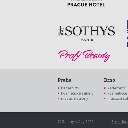
Praha
Brno
kadeřnictví
kadeřnictví
kosmetické salony
kosmetické
masážní salony
masážní sa
© Salony krásy 2026
Pro odbo