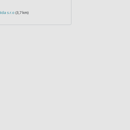
ida s.r.o
(3,7 km)