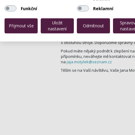
Samozřejmností je velký výběr solární k
Funkční
Reklamní
Tan, Emarald Bay, ale i Supre a SuperTa
chlazené nápoje.
Uložit
Spravo
U nás je možno platit i platebními karty
Přijmout vše
Odmítnout
nastavení
nastave
Aby jste se cítili u nás co nejlépe, je st
K zákazníkovi přistupujeme individuáln
s obsluhou stroje. Doporučíme správný o
Pokud máte nějaký podnět k zlepšení na
přípomínku, neváhejte mě kontaktovat na
na
jaja.motylek@
seznam.cz
Těším se na Vaší návštěvu, Vaše Jana Mot