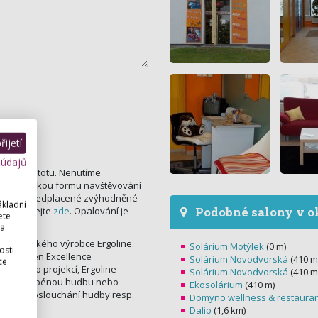
ijetí
 údajů
az na čistotu. Nenutíme
zníku, jakou formu navštěvování
y a nebo předplacené zvýhodněné
ákladní
Podobné salony v o
se podívejte
zde
. Opalování je
ete
 a
a evropského výrobce Ergoline.
Solárium Motýlek
(0 m)
osti
e. Ergolien Excellence
Solárium Novodvorská
(410 m
ce
0 s video projekcí, Ergoline
Solárium Novodvorská
(410 m
 svojí oblibénou hudbu nebo
Ekosolárium
(410 m)
laxovat poslouchání hudby resp.
Domyno wellness & restaura
Dalio
(1,6 km)