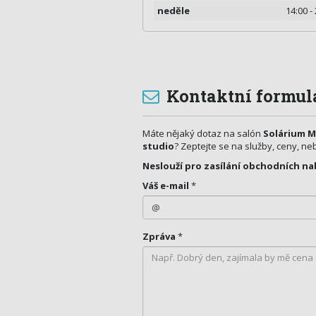
neděle
14:00 -
Kontaktní formul
Máte nějaký dotaz na salón
Solárium Mo
studio
? Zeptejte se na služby, ceny, ne
Neslouží pro zasílání obchodních na
Váš e-mail
*
Zpráva
*