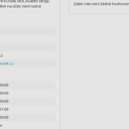
 KOSMETIKA, kvalitní stroje,
Zatím zde není žádné hodnocen
dem na účet, není nutná
cz
tylek.cz
 20:00
 20:00
 20:00
 21:00
 20:00
no