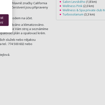
Salon Levského
(1,8 km)
osmetiky hlavně značky California
Wellness Pink
(2,0 km)
n. Pro občerstvení jsou připraveny
Wellness & Spa private club M
Turbosolarium
(3,3 km)
vat
 nebo převodem na účet.
ní
udio odvětráváno a klimatizováno.
ě, úkážeme Vám stroj a seznámíme
palovací plán a opalovací krém.
šich služeb nebo nějakou
 tel.: 774 500 602 nebo
ejlová.