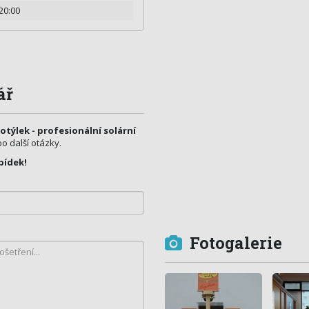
 20:00
ář
týlek - profesionální solární
bo další otázky.
bídek!
Fotogalerie