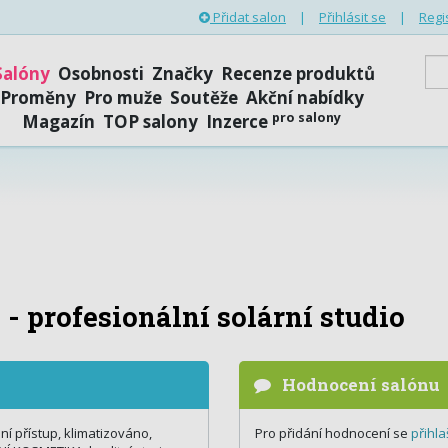
Přidat salon
|
Přihlásit se
|
Regi
Salóny
Osobnosti
Značky
Recenze produktů
Proměny
Pro muže
Soutěže
Akční nabídky
pro salony
Magazín
TOP salony
Inzerce
- profesionální solární studio
Hodnocení salónu
ní přístup, klimatizováno,
Pro přidání hodnocení se
přihla