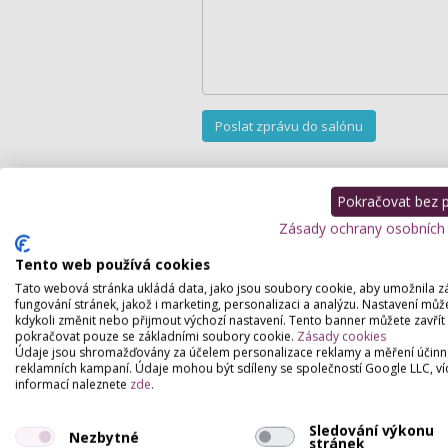
Podrobný popis
Pokračovat bez př
Zásady ochrany osobních
Jsme profesionální studio a klademe důr
k registraci. Necháváme na každém záka
Tento web používá cookies
studia si zvolí. Buď jednorázové platb
Tato webová stránka ukládá data, jako jsou soubory cookie, aby umožnila z
klubové karty. Na výhody klubový karet 
fungování stránek, jakož i marketing, personalizaci a analýzu. Nastavení můž
možné již od 11,7 Kč za minutu.
kdykoli změnit nebo přijmout výchozí nastavení. Tento banner můžete zavřít
pokračovat pouze se základními soubory cookie.
Zásady cookies
Jsou pro Vás připraveny převážně solári
Údaje jsou shromažďovány za účelem personalizace reklamy a měření účinn
Jedná se o špičkové stroje tohoto výrobc
reklamních kampaní. Údaje mohou být sdíleny se společností Google LLC, ví
800 s AquaFreshem, Ergoline Evolution 60
informací naleznete
zde
.
Excellence 700 Turbo Power. Přineste si
oblíbený film a můžete při opalování re
Sledování výkonu
sledováním filmu.
Nezbytné
stránek