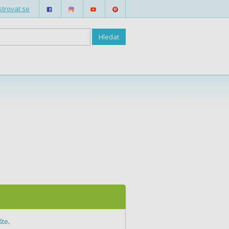
strovat se
šte
.