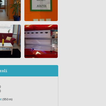
kolí
)
)
nt
(950 m)