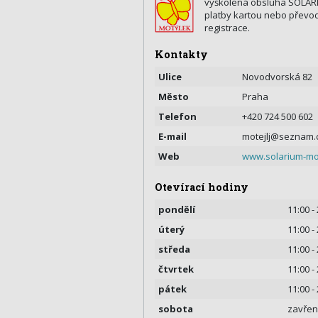
vyškolená obsluha SOLARNÍ
platby kartou nebo převo
registrace.
Kontakty
Ulice
Novodvorská 82
Město
Praha
Telefon
+420 724 500 602
E-mail
motejlj@seznam.
Web
www.solarium-mo
Otevírací hodiny
pondělí
11:00 -
úterý
11:00 -
středa
11:00 -
čtvrtek
11:00 -
pátek
11:00 -
sobota
zavře