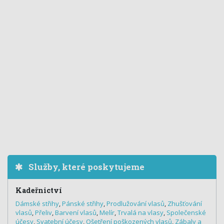
Služby, které poskytujeme
Kadeřnictví
Dámské střihy
,
Pánské střihy
,
Prodlužování vlasů
,
Zhušťování
vlasů
,
Přeliv
,
Barvení vlasů
,
Melír
,
Trvalá na vlasy
,
Společenské
účesy
,
Svatební účesy
,
Ošetření poškozených vlasů
,
Zábaly a