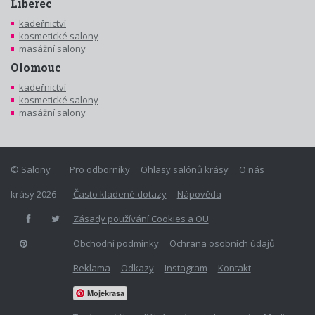
Liberec
kadeřnictví
kosmetické salony
masážní salony
Olomouc
kadeřnictví
kosmetické salony
masážní salony
© Salony
Pro odborníky
Ohlasy salónů krásy
O nás
krásy 2026
Často kladené dotazy
Nápověda
Zásady používání Cookies a OU
Obchodní podmínky
Ochrana osobních údajů
Reklama
Odkazy
Instagram
Kontakt
Mojekrasa