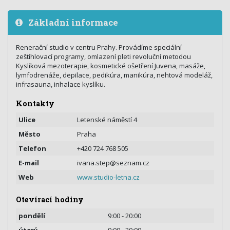
Základní informace
Renerační studio v centru Prahy. Provádíme speciální
zeštíhlovací programy, omlazení pleti revoluční metodou
Kyslíková mezoterapie, kosmetické ošetření Juvena, masáže,
lymfodrenáže, depilace, pedikúra, manikúra, nehtová modeláž,
infrasauna, inhalace kyslíku.
Kontakty
Ulice
Letenské náměstí 4
Město
Praha
Telefon
+420 724 768 505
E-mail
ivana.step@seznam.cz
Web
www.studio-letna.cz
Otevírací hodiny
pondělí
9:00 - 20:00
úterý
9:00 - 20:00