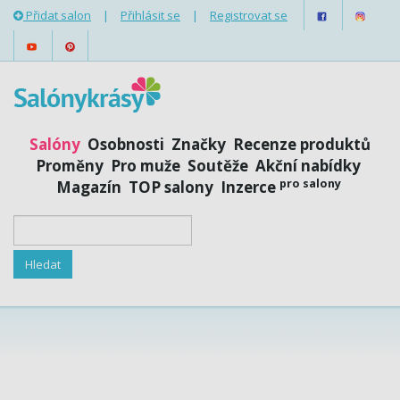
Přidat salon
|
Přihlásit se
|
Registrovat se
Salóny
Osobnosti
Značky
Recenze produktů
Proměny
Pro muže
Soutěže
Akční nabídky
pro salony
Magazín
TOP salony
Inzerce