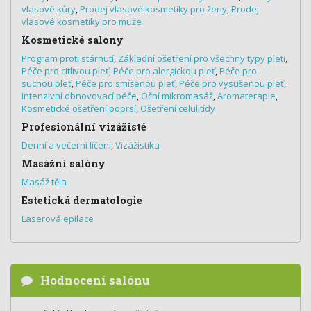
vlasové kůry
,
Prodej vlasové kosmetiky pro ženy
,
Prodej
vlasové kosmetiky pro muže
Kosmetické salony
Program proti stárnutí
,
Základní ošetření pro všechny typy pleti
,
Péče pro citlivou pleť
,
Péče pro alergickou pleť
,
Péče pro
suchou pleť
,
Péče pro smíšenou pleť
,
Péče pro vysušenou pleť
,
Intenzivní obnovovací péče
,
Oční mikromasáž
,
Aromaterapie
,
Kosmetické ošetření poprsí
,
Ošetření celulitídy
Profesionální vizážisté
Denní a večerní líčení
,
Vizážistika
Masážní salóny
Masáž těla
Estetická dermatologie
Laserová epilace
Hodnocení salónu