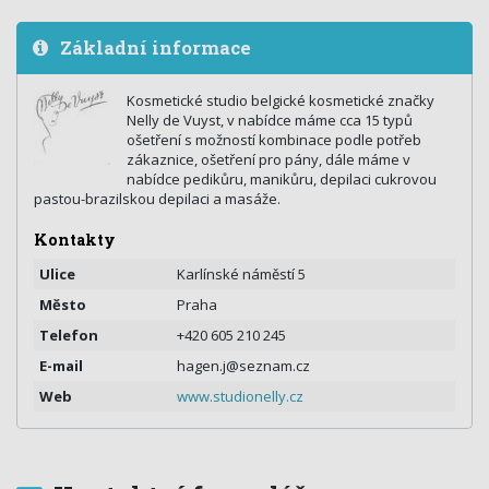
Základní informace
Kosmetické studio belgické kosmetické značky
Nelly de Vuyst, v nabídce máme cca 15 typů
ošetření s možností kombinace podle potřeb
zákaznice, ošetření pro pány, dále máme v
nabídce pedikůru, manikůru, depilaci cukrovou
pastou-brazilskou depilaci a masáže.
Kontakty
Ulice
Karlínské náměstí 5
Město
Praha
Telefon
+420 605 210 245
E-mail
hagen.j@seznam.cz
Web
www.studionelly.cz