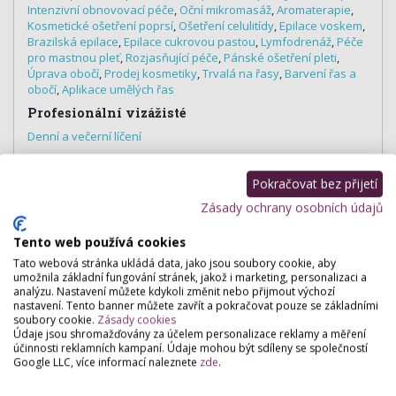
Intenzivní obnovovací péče
,
Oční mikromasáž
,
Aromaterapie
,
Kosmetické ošetření poprsí
,
Ošetření celulitídy
,
Epilace voskem
,
Brazilská epilace
,
Epilace cukrovou pastou
,
Lymfodrenáž
,
Péče
pro mastnou pleť
,
Rozjasňující péče
,
Pánské ošetření pleti
,
Úprava obočí
,
Prodej kosmetiky
,
Trvalá na řasy
,
Barvení řas a
obočí
,
Aplikace umělých řas
Profesionální vizážisté
Denní a večerní líčení
Nehtová studia
Pokračovat bez přijetí
Parafinový zábal na ruce, nohy
,
Mokrá pedikúra
Zásady ochrany osobních údajů
Tento web používá cookies
Hodnocení salónu
Tato webová stránka ukládá data, jako jsou soubory cookie, aby
umožnila základní fungování stránek, jakož i marketing, personalizaci a
analýzu. Nastavení můžete kdykoli změnit nebo přijmout výchozí
Pro přidání hodnocení se
přihlašte
.
nastavení. Tento banner můžete zavřít a pokračovat pouze se základními
soubory cookie.
Zásady cookies
Zatím zde není žádné hodnocení.
Údaje jsou shromažďovány za účelem personalizace reklamy a měření
účinnosti reklamních kampaní. Údaje mohou být sdíleny se společností
Google LLC, více informací naleznete
zde
.