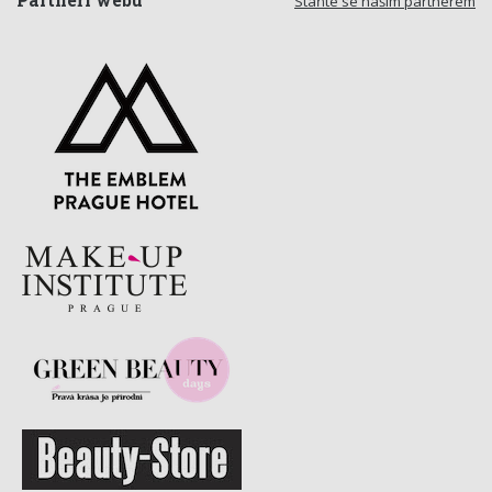
Partneři webu
Staňte se naším partnerem