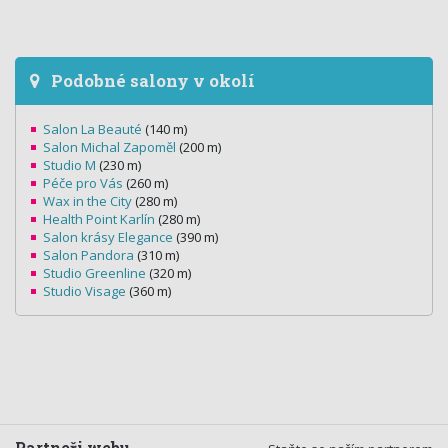
Podobné salony v okolí
Salon La Beauté
(140 m)
Salon Michal Zapoměl
(200 m)
Studio M
(230 m)
Péče pro Vás
(260 m)
Wax in the City
(280 m)
Health Point Karlín
(280 m)
Salon krásy Elegance
(390 m)
Salon Pandora
(310 m)
Studio Greenline
(320 m)
Studio Visage
(360 m)