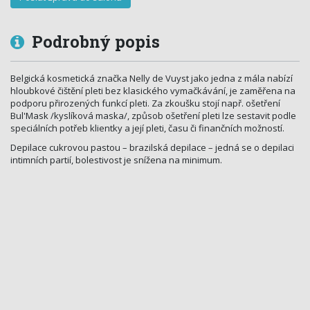
Podrobný popis
Belgická kosmetická značka Nelly de Vuyst jako jedna z mála nabízí
hloubkové čištění pleti bez klasického vymačkávání, je zaměřena na
podporu přirozených funkcí pleti. Za zkoušku stojí např. ošetření
Bul'Mask /kyslíková maska/, způsob ošetření pleti lze sestavit podle
speciálních potřeb klientky a její pleti, času či finančních možností.
Depilace cukrovou pastou – brazilská depilace – jedná se o depilaci
intimních partií, bolestivost je snížena na minimum.