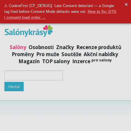
✕
Přidat salon
|
Přihlásit se
|
Registrovat se
⚠ CookieFirst [CF_DEBUG]: Late Consent detected — a Google
tag fired before Consent Mode defaults were set.
How to fix: GTG
/ consent load order →
Salóny
Osobnosti
Značky
Recenze produktů
Proměny
Pro muže
Soutěže
Akční nabídky
pro salony
Magazín
TOP salony
Inzerce